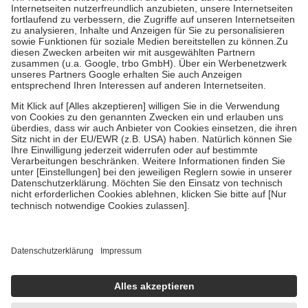
Kosten der Leistung zu entrichten.
Diese Regeln gelten grundsätzlich auch für Online-Apotheken.
Bei Heilmitteln und häuslicher Krankenpflege beträgt die
Zuzahlung zehn Prozent der Kosten sowie zehn Euro je
Verordnung.
Um das Engagement der Versicherten für ihre eigene Gesundheit zu
stärken und die besondere Stellung der Familie zu unterstützen,
fallen
keine Zuzahlungen
an bei:
• Kindern und Jugendlichen bis zum vollendeten 18. Lebensjahr
mit Ausnahme der Fahrkosten
• Untersuchungen zur Vorsorge und Früherkennung, die von der
GKV getragen werden
• empfohlenen Schutzimpfungen
• Harn- und Blutteststreifen
Wir nutzen Trusted Shops als unabhängigen Dienstleister für die
Einholung von Bewertungen. Trusted Shops hat Maßnahmen
getroffen, um sicherzustellen, dass es sich um echte Bewertungen
handelt. Mehr Informationen findest du hier:
https://help.etrusted.com/hc/de/articles/4419944605341
Einige Bilder und Inhalte wurden unter Zuhilfenahme künstlicher