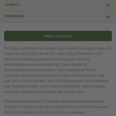
So geht's
Rechtliches
Widerruf erklären
Zu Risiken und Nebenwirkungen lesen Sie die Packungsbeilage und
fragen Sie Ihre Ärztin, Ihren Arzt oder in Ihrer Apotheke. AVP:
Üblicher Apothekenverkaufspreis berechnet nach der
Arzneimittelpreisverordnung. UVP: Unverbindliche
Preisempfehlung des Herstellers. Die angegebenen Preise
beinhalten die gesetzlich vorgeschriebene Mehrwertsteuer, ggf.
zzgl. 3,95 € Versandkosten. Ab 29,00 € Bestell­wert versand­kosten­
frei. Preisänderungen und Irrtümer vorbehalten. Alle Angebote
und Gratis-Beigaben nur solange der Vorrat reicht.
1
Eine pharmazeutische Prüfung der Arzneimittel und sonstigen
Produkte in deinem Warenkorb beinhaltet die Durchführung von
Wechselwirkungschecks und die Prüfung etwaiger