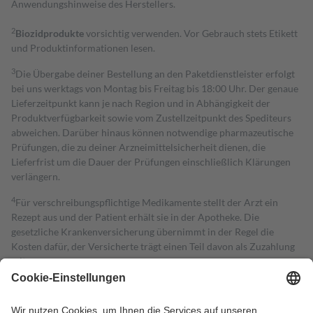
Anwendungshinweise des Herstellers.
2
Biozidprodukte
vorsichtig verwenden. Vor Gebrauch stets Etikett
und Produktinformationen lesen.
3
Die Übergabe deiner Bestellung an den Paketdienstleister erfolgt
bei uns werktags von Montag bis Freitag bis 18:00 Uhr. Der genaue
Lieferzeitpunkt kann je nach Region und in Abhängigkeit der
Produktverfügbarkeit sowie vom Zustellzeitpunkt des Spediteurs
abweichen. Darüber hinaus können notwendige pharmazeutische
Prüfungen, die zu deiner Arzneimittelsicherheit dienen, die
Lieferfrist um die Dauer der Prüfungen einschließlich Klärungen
verlängern.
4
Für verschreibungspflichtige Medikamente stellt der Arzt ein
Rezept aus und der Patient erhält sie in der Apotheke. Die
gesetzliche Krankenversicherung übernimmt in der Regel die
Kosten dafür, der Versicherte trägt einen Teil davon als Zuzahlung
mit.
Grundsätzlich leisten Mitglieder Zuzahlungen in Höhe von zehn
Prozent des Abgabepreises,
mindestens
jedoch
fünf Euro
und
höchstens zehn Euro.
Es sind jedoch nie mehr als die tatsächlichen