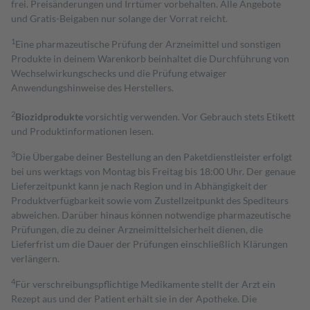
frei. Preisänderungen und Irrtümer vorbehalten. Alle Angebote
und Gratis-Beigaben nur solange der Vorrat reicht.
1
Eine pharmazeutische Prüfung der Arzneimittel und sonstigen
Produkte in deinem Warenkorb beinhaltet die Durchführung von
Wechselwirkungschecks und die Prüfung etwaiger
Anwendungshinweise des Herstellers.
2
Biozidprodukte
vorsichtig verwenden. Vor Gebrauch stets Etikett
und Produktinformationen lesen.
3
Die Übergabe deiner Bestellung an den Paketdienstleister erfolgt
bei uns werktags von Montag bis Freitag bis 18:00 Uhr. Der genaue
Lieferzeitpunkt kann je nach Region und in Abhängigkeit der
Produktverfügbarkeit sowie vom Zustellzeitpunkt des Spediteurs
abweichen. Darüber hinaus können notwendige pharmazeutische
Prüfungen, die zu deiner Arzneimittelsicherheit dienen, die
Lieferfrist um die Dauer der Prüfungen einschließlich Klärungen
verlängern.
4
Für verschreibungspflichtige Medikamente stellt der Arzt ein
Rezept aus und der Patient erhält sie in der Apotheke. Die