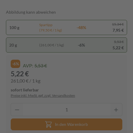
Abbildung kann abweichen
15,34 €
Spartipp
100 g
-48%
7,95 €
(79,50 € / 1 kg)
5,53 €
20 g
-6%
(261,00 € / 1 kg)
5,22 €
-6%
AVP:
5,53 €
5,22 €
261,00 € / 1 kg
sofort lieferbar
Preise inkl. MwSt. ggf. zzgl. Versandkosten
In den Warenkorb