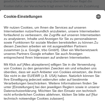
gesetzliche Krankenversicherung übernimmt in der Regel die
Kosten dafür, der Versicherte trägt einen Teil davon als Zuzahlung
mit.
Grundsätzlich leisten Mitglieder Zuzahlungen in Höhe von zehn
Prozent des Abgabepreises,
mindestens
jedoch
fünf Euro
und
höchstens zehn Euro.
Es sind jedoch nie mehr als die tatsächlichen
Kosten der Leistung zu entrichten.
Diese Regeln gelten grundsätzlich auch für Online-Apotheken.
Bei Heilmitteln und häuslicher Krankenpflege beträgt die
Zuzahlung zehn Prozent der Kosten sowie zehn Euro je
Verordnung.
Um das Engagement der Versicherten für ihre eigene Gesundheit zu
stärken und die besondere Stellung der Familie zu unterstützen,
fallen
keine Zuzahlungen
an bei:
• Kindern und Jugendlichen bis zum vollendeten 18. Lebensjahr
mit Ausnahme der Fahrkosten
• Untersuchungen zur Vorsorge und Früherkennung, die von der
GKV getragen werden
• empfohlenen Schutzimpfungen
• Harn- und Blutteststreifen
Wir nutzen Trusted Shops als unabhängigen Dienstleister für die