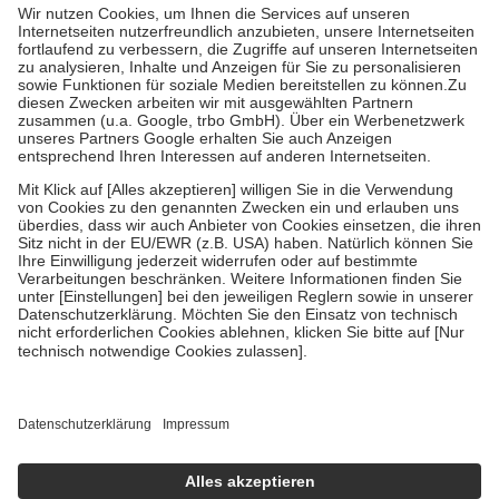
höchstens zehn Euro.
Es sind jedoch nie mehr als die tatsächlichen
Kosten der Leistung zu entrichten.
Diese Regeln gelten grundsätzlich auch für Online-Apotheken.
Bei Heilmitteln und häuslicher Krankenpflege beträgt die
Zuzahlung zehn Prozent der Kosten sowie zehn Euro je
Verordnung.
Um das Engagement der Versicherten für ihre eigene Gesundheit zu
stärken und die besondere Stellung der Familie zu unterstützen,
fallen
keine Zuzahlungen
an bei:
• Kindern und Jugendlichen bis zum vollendeten 18. Lebensjahr
mit Ausnahme der Fahrkosten
• Untersuchungen zur Vorsorge und Früherkennung, die von der
GKV getragen werden
• empfohlenen Schutzimpfungen
• Harn- und Blutteststreifen
Wir nutzen Trusted Shops als unabhängigen Dienstleister für die
Einholung von Bewertungen. Trusted Shops hat Maßnahmen
getroffen, um sicherzustellen, dass es sich um echte Bewertungen
handelt. Mehr Informationen findest du hier:
https://help.etrusted.com/hc/de/articles/4419944605341