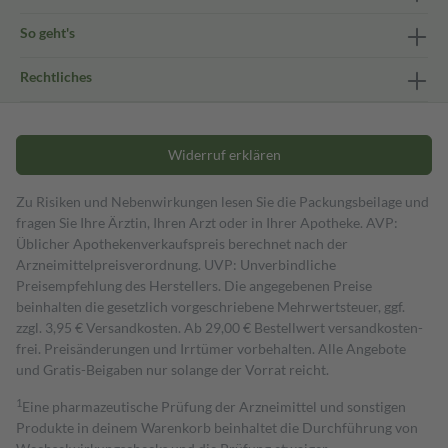
So geht's
Rechtliches
Widerruf erklären
Zu Risiken und Nebenwirkungen lesen Sie die Packungsbeilage und
fragen Sie Ihre Ärztin, Ihren Arzt oder in Ihrer Apotheke. AVP:
Üblicher Apothekenverkaufspreis berechnet nach der
Arzneimittelpreisverordnung. UVP: Unverbindliche
Preisempfehlung des Herstellers. Die angegebenen Preise
beinhalten die gesetzlich vorgeschriebene Mehrwertsteuer, ggf.
zzgl. 3,95 € Versandkosten. Ab 29,00 € Bestell­wert versand­kosten­
frei. Preisänderungen und Irrtümer vorbehalten. Alle Angebote
und Gratis-Beigaben nur solange der Vorrat reicht.
1
Eine pharmazeutische Prüfung der Arzneimittel und sonstigen
Produkte in deinem Warenkorb beinhaltet die Durchführung von