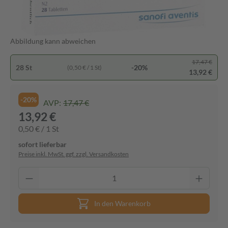
Abbildung kann abweichen
17,47 €
28 St
-20%
(0,50 € / 1 St)
13,92 €
-20%
AVP:
17,47 €
13,92 €
0,50 € / 1 St
sofort lieferbar
Preise inkl. MwSt. ggf. zzgl. Versandkosten
In den Warenkorb