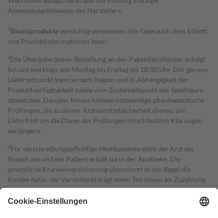
Wechselwirkungschecks und die Prüfung etwaiger
Anwendungshinweise des Herstellers.
2
Biozidprodukte
vorsichtig verwenden. Vor Gebrauch stets Etikett
und Produktinformationen lesen.
3
Die Übergabe deiner Bestellung an den Paketdienstleister erfolgt
bei uns werktags von Montag bis Freitag bis 18:00 Uhr. Der genaue
Lieferzeitpunkt kann je nach Region und in Abhängigkeit der
Produktverfügbarkeit sowie vom Zustellzeitpunkt des Spediteurs
abweichen. Darüber hinaus können notwendige pharmazeutische
Prüfungen, die zu deiner Arzneimittelsicherheit dienen, die
Lieferfrist um die Dauer der Prüfungen einschließlich Klärungen
verlängern.
4
Für verschreibungspflichtige Medikamente stellt der Arzt ein
Rezept aus und der Patient erhält sie in der Apotheke. Die
gesetzliche Krankenversicherung übernimmt in der Regel die
Kosten dafür, der Versicherte trägt einen Teil davon als Zuzahlung
mit.
Grundsätzlich leisten Mitglieder Zuzahlungen in Höhe von zehn
Prozent des Abgabepreises,
mindestens
jedoch
fünf Euro
und