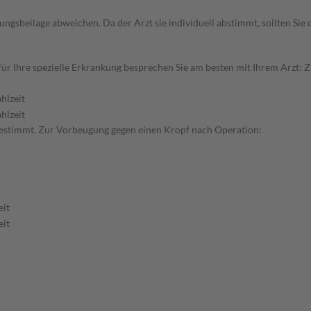
gsbeilage abweichen. Da der Arzt sie individuell abstimmt, sollten Si
r Ihre spezielle Erkrankung besprechen Sie am besten mit Ihrem Arzt: 
hlzeit
hlzeit
 bestimmt. Zur Vorbeugung gegen einen Kropf nach Operation:
eit
eit