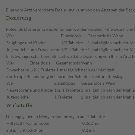
Eine vom Arzt verordnete Dosierung kann von den Angaben der Packun
Dosierung
Folgende Dosierungsempfehlungen werden gegeben - die Dosierung fü
Wer
Einzeldosis
Gesamtdosis
Wann
Säuglinge und Kinder
1/2 Tablette
1-mal täglich
nach der Ma
Jugendliche und Erwachsene
1/2-1 Tablette
1-mal täglich
nach der Ma
In Schwangerschaft und Stillzeit wird die Dosierung von Ihrem Arzt
Wer
Einzeldosis
Gesamtdosis
Wann
Erwachsene
1/2-1 Tablette
1-mal täglich
nach der Mahlzeit
Zur Kropf-Behandlung bei normaler Schilddrüsenfunktionslage:
Wer
Einzeldosis
Gesamtdosis
Wann
Neugeborene und Kinder
1/2-1 Tablette
1-mal täglich
nach der Mahlz
Jugendliche
1 Tablette
1-mal täglich
nach der Mahlz
Wirkstoffe
Die angegebenen Mengen sind bezogen auf 1 Tablette
Hilfsstoff
Kaliumiodid
0,262 mg
entspricht
Iodid-Ion
0,2 mg