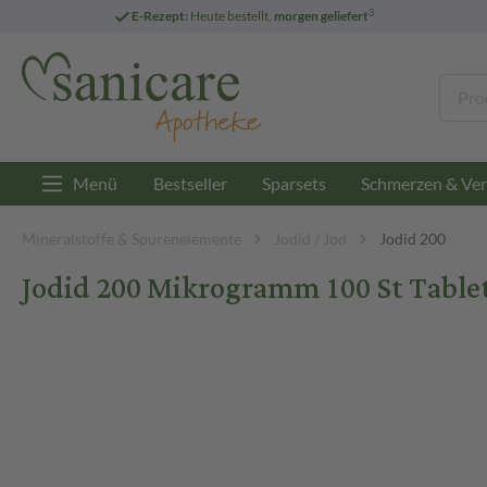
3
E-Rezept:
Heute bestellt,
morgen geliefert
Menü
Bestseller
Sparsets
Schmerzen & Ver
Mineralstoffe & Spurenelemente
Jodid / Jod
Jodid 200
Jodid 200 Mikrogramm 100 St Table