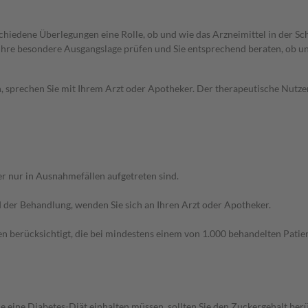
rschiedene Überlegungen eine Rolle, ob und wie das Arzneimittel in der
rd Ihre besondere Ausgangslage prüfen und Sie entsprechend beraten, ob u
, sprechen Sie mit Ihrem Arzt oder Apotheker. Der therapeutische Nutzen
r nur in Ausnahmefällen aufgetreten sind.
der Behandlung, wenden Sie sich an Ihren Arzt oder Apotheker.
n berücksichtigt, die bei mindestens einem von 1.000 behandelten Patien
e eine Diabetes-Diät einhalten müssen, sollten Sie den Zuckergehalt berü