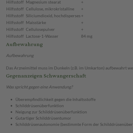
Hilfsstoff
Magnesium stearat
+
Hilfsstoff
Cellulose, mikrokristalline
+
Hilfsstoff
Siliciumdioxid, hochdisperses
+
Hilfsstoff
Maisstärke
+
Hilfsstoff
Cellulosepulver
+
Hilfsstoff
Lactose-1-Wasser
84 mg
Aufbewahrung
Aufbewahrung
Das Arzneimittel muss im Dunkeln (z.B. im Umkarton) aufbewahrt we
Gegenanzeigen Schwangerschaft
Was spricht gegen eine Anwendung?
Überempfindlichkeit gegen die Inhaltsstoffe
Schilddrüsenüberfunktion
Neigung zur Schilddrüsenüberfunktion
Gutartiger Schilddrüsentumor
Schilddrüsenautonomie (bestimmte Form der Schilddrüsenüber