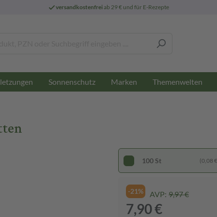
versandkostenfrei
ab 29 € und für E-Rezepte
letzungen
Sonnenschutz
Marken
Themenwelten
tten
100 St
(0,08 € 
-21%
AVP:
9,97 €
7,90 €