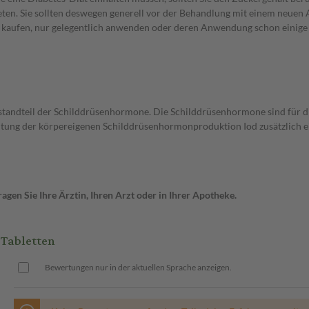
en. Sie sollten deswegen generell vor der Behandlung mit einem neuen A
st kaufen, nur gelegentlich anwenden oder deren Anwendung schon einige 
estandteil der Schilddrüsenhormone. Die Schilddrüsenhormone sind für di
haltung der körpereigenen Schilddrüsenhormonproduktion Iod zusätzlic
gen Sie Ihre Ärztin, Ihren Arzt oder in Ihrer Apotheke.
Tabletten
Bewertungen nur in der aktuellen Sprache anzeigen.