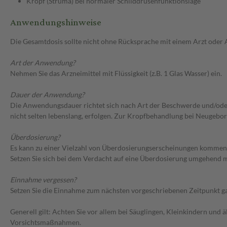
Kropf (Struma) bei normaler Schilddrüsenfunktionslage
Anwendungshinweise
Die Gesamtdosis sollte nicht ohne Rücksprache mit einem Arzt oder
Art der Anwendung?
Nehmen Sie das Arzneimittel mit Flüssigkeit (z.B. 1 Glas Wasser) ein.
Dauer der Anwendung?
Die Anwendungsdauer richtet sich nach Art der Beschwerde und/ode
nicht selten lebenslang, erfolgen. Zur Kropfbehandlung bei Neugeb
Überdosierung?
Es kann zu einer Vielzahl von Überdosierungserscheinungen kommen,
Setzen Sie sich bei dem Verdacht auf eine Überdosierung umgehend m
Einnahme vergessen?
Setzen Sie die Einnahme zum nächsten vorgeschriebenen Zeitpunkt gan
Generell gilt: Achten Sie vor allem bei Säuglingen, Kleinkindern un
Vorsichtsmaßnahmen.