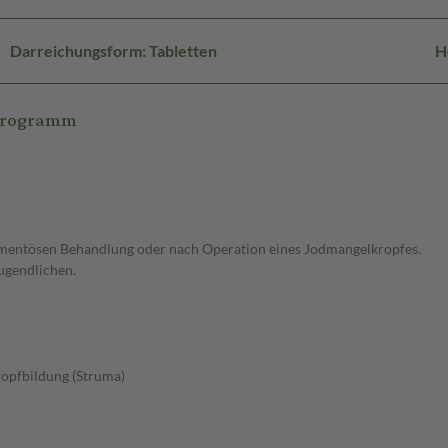
Darreichungsform: Tabletten
H
ikrogramm
entösen Behandlung oder nach Operation eines Jodmangelkropfes.
ugendlichen.
opfbildung (Struma)