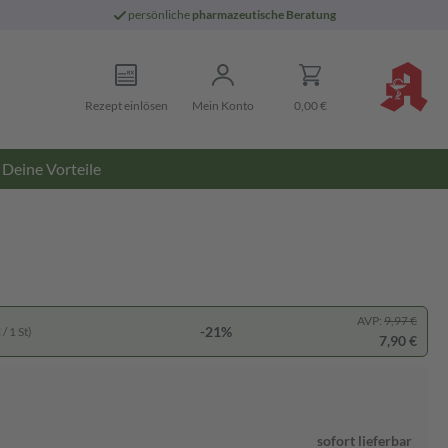
persönliche
pharmazeutische Beratung
Rezept einlösen
Mein Konto
0,00 €
Deine Vorteile
AVP:
9,97 €
-21%
/ 1 St)
7,90 €
sofort lieferbar