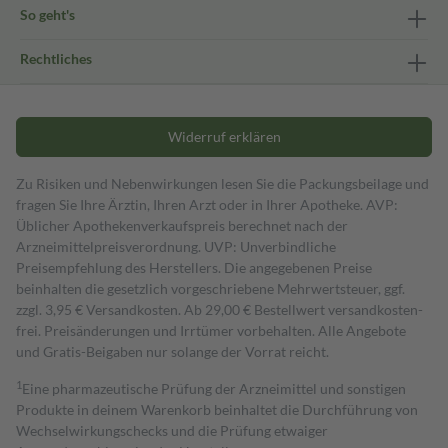
So geht's
Rechtliches
Widerruf erklären
Zu Risiken und Nebenwirkungen lesen Sie die Packungsbeilage und
fragen Sie Ihre Ärztin, Ihren Arzt oder in Ihrer Apotheke. AVP:
Üblicher Apothekenverkaufspreis berechnet nach der
Arzneimittelpreisverordnung. UVP: Unverbindliche
Preisempfehlung des Herstellers. Die angegebenen Preise
beinhalten die gesetzlich vorgeschriebene Mehrwertsteuer, ggf.
zzgl. 3,95 € Versandkosten. Ab 29,00 € Bestell­wert versand­kosten­
frei. Preisänderungen und Irrtümer vorbehalten. Alle Angebote
und Gratis-Beigaben nur solange der Vorrat reicht.
1
Eine pharmazeutische Prüfung der Arzneimittel und sonstigen
Produkte in deinem Warenkorb beinhaltet die Durchführung von
Wechselwirkungschecks und die Prüfung etwaiger