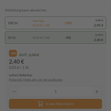
Abbildung kann abweichen
4,80 €
Spartipp
100 St
-39%
2,95 €
(0,03 € / 1 St)
2,50 €
50 St
-4%
(0,05 € / 1 St)
2,40 €
-4%
AVP:
2,50 €
2,40 €
0,05 € / 1 St
sofort lieferbar
Preise inkl. MwSt. ggf. zzgl. Versandkosten
In den Warenkorb