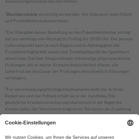
Anwendungshinweise des Herstellers.
2
Biozidprodukte
vorsichtig verwenden. Vor Gebrauch stets Etikett
und Produktinformationen lesen.
3
Die Übergabe deiner Bestellung an den Paketdienstleister erfolgt
bei uns werktags von Montag bis Freitag bis 18:00 Uhr. Der genaue
Lieferzeitpunkt kann je nach Region und in Abhängigkeit der
Produktverfügbarkeit sowie vom Zustellzeitpunkt des Spediteurs
abweichen. Darüber hinaus können notwendige pharmazeutische
Prüfungen, die zu deiner Arzneimittelsicherheit dienen, die
Lieferfrist um die Dauer der Prüfungen einschließlich Klärungen
verlängern.
4
Für verschreibungspflichtige Medikamente stellt der Arzt ein
Rezept aus und der Patient erhält sie in der Apotheke. Die
gesetzliche Krankenversicherung übernimmt in der Regel die
Kosten dafür, der Versicherte trägt einen Teil davon als Zuzahlung
mit.
Grundsätzlich leisten Mitglieder Zuzahlungen in Höhe von zehn
Prozent des Abgabepreises,
mindestens
jedoch
fünf Euro
und
höchstens zehn Euro.
Es sind jedoch nie mehr als die tatsächlichen