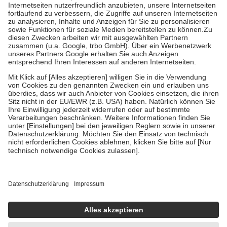
Kosten der Leistung zu entrichten.
Diese Regeln gelten grundsätzlich auch für Online-Apotheken.
Bei Heilmitteln und häuslicher Krankenpflege beträgt die
Zuzahlung zehn Prozent der Kosten sowie zehn Euro je
Verordnung.
Um das Engagement der Versicherten für ihre eigene Gesundheit zu
stärken und die besondere Stellung der Familie zu unterstützen,
fallen
keine Zuzahlungen
an bei:
• Kindern und Jugendlichen bis zum vollendeten 18. Lebensjahr
mit Ausnahme der Fahrkosten
• Untersuchungen zur Vorsorge und Früherkennung, die von der
GKV getragen werden
• empfohlenen Schutzimpfungen
• Harn- und Blutteststreifen
Wir nutzen Trusted Shops als unabhängigen Dienstleister für die
Einholung von Bewertungen. Trusted Shops hat Maßnahmen
getroffen, um sicherzustellen, dass es sich um echte Bewertungen
handelt. Mehr Informationen findest du hier:
https://help.etrusted.com/hc/de/articles/4419944605341
Einige Bilder und Inhalte wurden unter Zuhilfenahme künstlicher