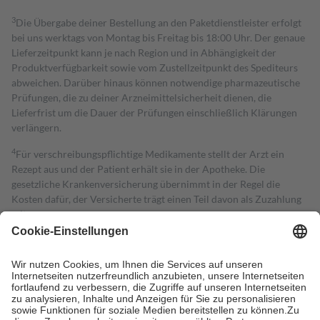
3
Die Übergabe deiner Bestellung an den Paketdienstleister erfolgt
bei uns werktags von Montag bis Freitag bis 18:00 Uhr. Der genaue
Lieferzeitpunkt kann je nach Region und in Abhängigkeit der
Produktverfügbarkeit sowie vom Zustellzeitpunkt des Spediteurs
abweichen. Darüber hinaus können notwendige pharmazeutische
Prüfungen, die zu deiner Arzneimittelsicherheit dienen, die
Lieferfrist um die Dauer der Prüfungen einschließlich Klärungen
verlängern.
4
Für verschreibungspflichtige Medikamente stellt der Arzt ein
Rezept aus und der Patient erhält sie in der Apotheke. Die
gesetzliche Krankenversicherung übernimmt in der Regel die
Kosten dafür, der Versicherte trägt einen Teil davon als Zuzahlung
mit.
Grundsätzlich leisten Mitglieder Zuzahlungen in Höhe von zehn
Prozent des Abgabepreises,
mindestens
jedoch
fünf Euro
und
höchstens zehn Euro.
Es sind jedoch nie mehr als die tatsächlichen
Kosten der Leistung zu entrichten.
Diese Regeln gelten grundsätzlich auch für Online-Apotheken.
Bei Heilmitteln und häuslicher Krankenpflege beträgt die
Zuzahlung zehn Prozent der Kosten sowie zehn Euro je