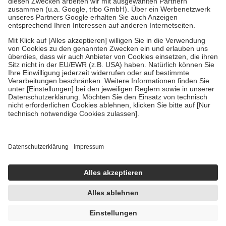
Verordnung.
Um das Engagement der Versicherten für ihre eigene Gesundheit zu
stärken und die besondere Stellung der Familie zu unterstützen,
fallen
keine Zuzahlungen
an bei:
• Kindern und Jugendlichen bis zum vollendeten 18. Lebensjahr
mit Ausnahme der Fahrkosten
• Untersuchungen zur Vorsorge und Früherkennung, die von der
GKV getragen werden
• empfohlenen Schutzimpfungen
• Harn- und Blutteststreifen
Wir nutzen Trusted Shops als unabhängigen Dienstleister für die
Einholung von Bewertungen. Trusted Shops hat Maßnahmen
getroffen, um sicherzustellen, dass es sich um echte Bewertungen
handelt. Mehr Informationen findest du hier:
https://help.etrusted.com/hc/de/articles/4419944605341
Einige Bilder und Inhalte wurden unter Zuhilfenahme künstlicher
Intelligenz erstellt.
UVP:
5,19 €