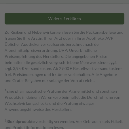
Widerruf erklären
Zu Risiken und Nebenwirkungen lesen Sie die Packungsbeilage und
fragen Sie Ihre Ärztin, Ihren Arzt oder in Ihrer Apotheke. AVP:
Üblicher Apothekenverkaufspreis berechnet nach der
Arzneimittelpreisverordnung. UVP: Unverbindliche
Preisempfehlung des Herstellers. Die angegebenen Preise
beinhalten die gesetzlich vorgeschriebene Mehrwertsteuer, ggf.
zzgl. 3,95 € Versandkosten. Ab 29,00 € Bestell­wert versand­kosten­
frei. Preisänderungen und Irrtümer vorbehalten. Alle Angebote
und Gratis-Beigaben nur solange der Vorrat reicht.
1
Eine pharmazeutische Prüfung der Arzneimittel und sonstigen
Produkte in deinem Warenkorb beinhaltet die Durchführung von
Wechselwirkungschecks und die Prüfung etwaiger
Anwendungshinweise des Herstellers.
2
Biozidprodukte
vorsichtig verwenden. Vor Gebrauch stets Etikett
und Produktinformationen lesen.