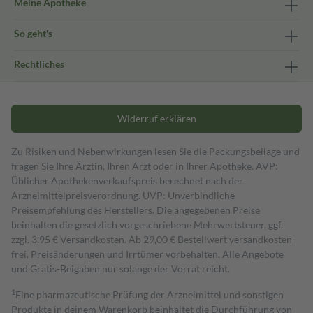
Meine Apotheke
So geht's
Rechtliches
Widerruf erklären
Zu Risiken und Nebenwirkungen lesen Sie die Packungsbeilage und
fragen Sie Ihre Ärztin, Ihren Arzt oder in Ihrer Apotheke. AVP:
Üblicher Apothekenverkaufspreis berechnet nach der
Arzneimittelpreisverordnung. UVP: Unverbindliche
Preisempfehlung des Herstellers. Die angegebenen Preise
beinhalten die gesetzlich vorgeschriebene Mehrwertsteuer, ggf.
zzgl. 3,95 € Versandkosten. Ab 29,00 € Bestell­wert versand­kosten­
frei. Preisänderungen und Irrtümer vorbehalten. Alle Angebote
und Gratis-Beigaben nur solange der Vorrat reicht.
1
Eine pharmazeutische Prüfung der Arzneimittel und sonstigen
Produkte in deinem Warenkorb beinhaltet die Durchführung von