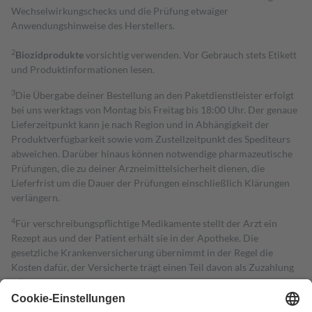
Wechselwirkungschecks und die Prüfung etwaiger
Anwendungshinweise des Herstellers.
2
Biozidprodukte
vorsichtig verwenden. Vor Gebrauch stets Etikett
und Produktinformationen lesen.
3
Die Übergabe deiner Bestellung an den Paketdienstleister erfolgt
bei uns werktags von Montag bis Freitag bis 18:00 Uhr. Der genaue
Lieferzeitpunkt kann je nach Region und in Abhängigkeit der
Produktverfügbarkeit sowie vom Zustellzeitpunkt des Spediteurs
abweichen. Darüber hinaus können notwendige pharmazeutische
Prüfungen, die zu deiner Arzneimittelsicherheit dienen, die
Lieferfrist um die Dauer der Prüfungen einschließlich Klärungen
verlängern.
4
Für verschreibungspflichtige Medikamente stellt der Arzt ein
Rezept aus und der Patient erhält sie in der Apotheke. Die
gesetzliche Krankenversicherung übernimmt in der Regel die
Kosten dafür, der Versicherte trägt einen Teil davon als Zuzahlung
mit.
Grundsätzlich leisten Mitglieder Zuzahlungen in Höhe von zehn
Prozent des Abgabepreises,
mindestens
jedoch
fünf Euro
und