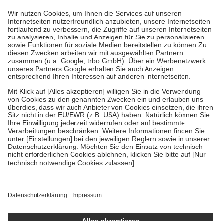
höchstens zehn Euro.
Es sind jedoch nie mehr als die tatsächlichen
Kosten der Leistung zu entrichten.
Diese Regeln gelten grundsätzlich auch für Online-Apotheken.
Bei Heilmitteln und häuslicher Krankenpflege beträgt die
Zuzahlung zehn Prozent der Kosten sowie zehn Euro je
Verordnung.
Um das Engagement der Versicherten für ihre eigene Gesundheit zu
stärken und die besondere Stellung der Familie zu unterstützen,
fallen
keine Zuzahlungen
an bei:
• Kindern und Jugendlichen bis zum vollendeten 18. Lebensjahr
mit Ausnahme der Fahrkosten
• Untersuchungen zur Vorsorge und Früherkennung, die von der
GKV getragen werden
• empfohlenen Schutzimpfungen
• Harn- und Blutteststreifen
Wir nutzen Trusted Shops als unabhängigen Dienstleister für die
Einholung von Bewertungen. Trusted Shops hat Maßnahmen
getroffen, um sicherzustellen, dass es sich um echte Bewertungen
handelt. Mehr Informationen findest du hier:
https://help.etrusted.com/hc/de/articles/4419944605341