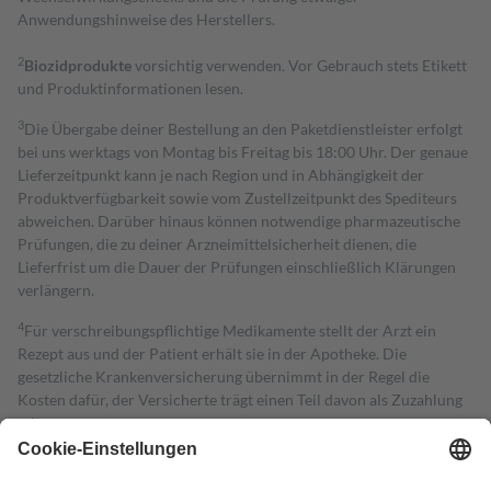
Anwendungshinweise des Herstellers.
2
Biozidprodukte
vorsichtig verwenden. Vor Gebrauch stets Etikett
und Produktinformationen lesen.
3
Die Übergabe deiner Bestellung an den Paketdienstleister erfolgt
bei uns werktags von Montag bis Freitag bis 18:00 Uhr. Der genaue
Lieferzeitpunkt kann je nach Region und in Abhängigkeit der
Produktverfügbarkeit sowie vom Zustellzeitpunkt des Spediteurs
abweichen. Darüber hinaus können notwendige pharmazeutische
Prüfungen, die zu deiner Arzneimittelsicherheit dienen, die
Lieferfrist um die Dauer der Prüfungen einschließlich Klärungen
verlängern.
4
Für verschreibungspflichtige Medikamente stellt der Arzt ein
Rezept aus und der Patient erhält sie in der Apotheke. Die
gesetzliche Krankenversicherung übernimmt in der Regel die
Kosten dafür, der Versicherte trägt einen Teil davon als Zuzahlung
mit.
Grundsätzlich leisten Mitglieder Zuzahlungen in Höhe von zehn
Prozent des Abgabepreises,
mindestens
jedoch
fünf Euro
und