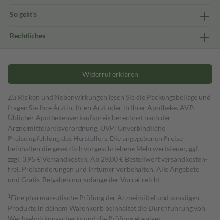
So geht's
Rechtliches
Widerruf erklären
Zu Risiken und Nebenwirkungen lesen Sie die Packungsbeilage und
fragen Sie Ihre Ärztin, Ihren Arzt oder in Ihrer Apotheke. AVP:
Üblicher Apothekenverkaufspreis berechnet nach der
Arzneimittelpreisverordnung. UVP: Unverbindliche
Preisempfehlung des Herstellers. Die angegebenen Preise
beinhalten die gesetzlich vorgeschriebene Mehrwertsteuer, ggf.
zzgl. 3,95 € Versandkosten. Ab 29,00 € Bestell­wert versand­kosten­
frei. Preisänderungen und Irrtümer vorbehalten. Alle Angebote
und Gratis-Beigaben nur solange der Vorrat reicht.
1
Eine pharmazeutische Prüfung der Arzneimittel und sonstigen
Produkte in deinem Warenkorb beinhaltet die Durchführung von
Wechselwirkungschecks und die Prüfung etwaiger