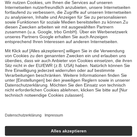
höchstens zehn Euro.
Es sind jedoch nie mehr als die tatsächlichen
Kosten der Leistung zu entrichten.
Diese Regeln gelten grundsätzlich auch für Online-Apotheken.
Bei Heilmitteln und häuslicher Krankenpflege beträgt die
Zuzahlung zehn Prozent der Kosten sowie zehn Euro je
Verordnung.
Um das Engagement der Versicherten für ihre eigene Gesundheit zu
stärken und die besondere Stellung der Familie zu unterstützen,
fallen
keine Zuzahlungen
an bei:
• Kindern und Jugendlichen bis zum vollendeten 18. Lebensjahr
mit Ausnahme der Fahrkosten
• Untersuchungen zur Vorsorge und Früherkennung, die von der
GKV getragen werden
• empfohlenen Schutzimpfungen
• Harn- und Blutteststreifen
Wir nutzen Trusted Shops als unabhängigen Dienstleister für die
Einholung von Bewertungen. Trusted Shops hat Maßnahmen
getroffen, um sicherzustellen, dass es sich um echte Bewertungen
handelt. Mehr Informationen findest du hier:
https://help.etrusted.com/hc/de/articles/4419944605341