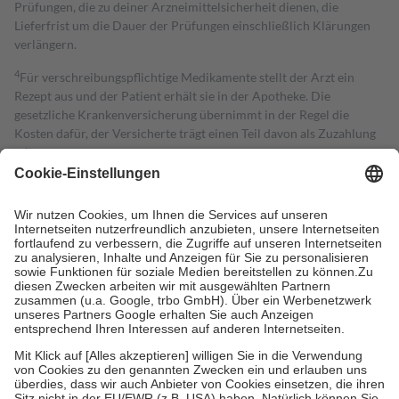
Prüfungen, die zu deiner Arzneimittelsicherheit dienen, die
Lieferfrist um die Dauer der Prüfungen einschließlich Klärungen
verlängern.
4
Für verschreibungspflichtige Medikamente stellt der Arzt ein
Rezept aus und der Patient erhält sie in der Apotheke. Die
gesetzliche Krankenversicherung übernimmt in der Regel die
Kosten dafür, der Versicherte trägt einen Teil davon als Zuzahlung
mit.
Grundsätzlich leisten Mitglieder Zuzahlungen in Höhe von zehn
Prozent des Abgabepreises,
mindestens
jedoch
fünf Euro
und
höchstens zehn Euro.
Es sind jedoch nie mehr als die tatsächlichen
Kosten der Leistung zu entrichten.
Diese Regeln gelten grundsätzlich auch für Online-Apotheken.
Bei Heilmitteln und häuslicher Krankenpflege beträgt die
Zuzahlung zehn Prozent der Kosten sowie zehn Euro je
Verordnung.
Um das Engagement der Versicherten für ihre eigene Gesundheit zu
stärken und die besondere Stellung der Familie zu unterstützen,
fallen
keine Zuzahlungen
an bei:
• Kindern und Jugendlichen bis zum vollendeten 18. Lebensjahr
mit Ausnahme der Fahrkosten