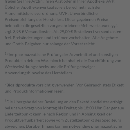
fragen Sie Ihre Ärztin, Ihren Arzt oder in Ihrer Apotheke. AVP:
Üblicher Apothekenverkaufspreis berechnet nach der
Arzneimittelpreisverordnung. UVP: Unverbindliche
Preisempfehlung des Herstellers. Die angegebenen Preise
beinhalten die gesetzlich vorgeschriebene Mehrwertsteuer, ggf.
zzgl. 3,95 € Versandkosten. Ab 29,00 € Bestell­wert versand­kosten­
frei. Preisänderungen und Irrtümer vorbehalten. Alle Angebote
und Gratis-Beigaben nur solange der Vorrat reicht.
1
Eine pharmazeutische Prüfung der Arzneimittel und sonstigen
Produkte in deinem Warenkorb beinhaltet die Durchführung von
Wechselwirkungschecks und die Prüfung etwaiger
Anwendungshinweise des Herstellers.
2
Biozidprodukte
vorsichtig verwenden. Vor Gebrauch stets Etikett
und Produktinformationen lesen.
3
Die Übergabe deiner Bestellung an den Paketdienstleister erfolgt
bei uns werktags von Montag bis Freitag bis 18:00 Uhr. Der genaue
Lieferzeitpunkt kann je nach Region und in Abhängigkeit der
Produktverfügbarkeit sowie vom Zustellzeitpunkt des Spediteurs
abweichen. Darüber hinaus können notwendige pharmazeutische