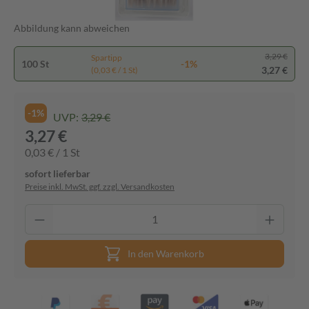
Abbildung kann abweichen
3,29 €
Spartipp
100 St
-1%
3,27 €
(0,03 € / 1 St)
-1%
UVP:
3,29 €
3,27 €
0,03 € / 1 St
sofort lieferbar
Preise inkl. MwSt. ggf. zzgl. Versandkosten
In den Warenkorb