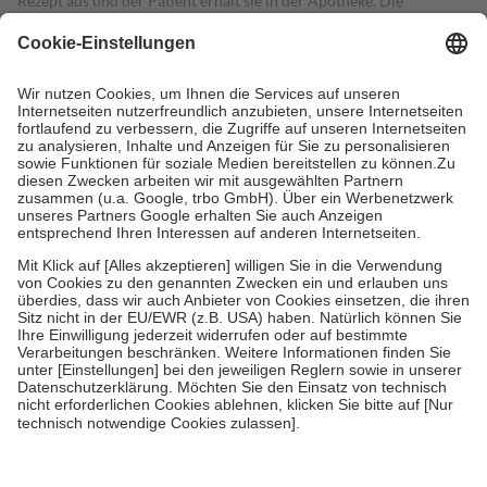
Rezept aus und der Patient erhält sie in der Apotheke. Die
gesetzliche Krankenversicherung übernimmt in der Regel die
Kosten dafür, der Versicherte trägt einen Teil davon als Zuzahlung
mit.
Grundsätzlich leisten Mitglieder Zuzahlungen in Höhe von zehn
Prozent des Abgabepreises,
mindestens
jedoch
fünf Euro
und
höchstens zehn Euro.
Es sind jedoch nie mehr als die tatsächlichen
Kosten der Leistung zu entrichten.
Diese Regeln gelten grundsätzlich auch für Online-Apotheken.
Bei Heilmitteln und häuslicher Krankenpflege beträgt die
Zuzahlung zehn Prozent der Kosten sowie zehn Euro je
Verordnung.
Um das Engagement der Versicherten für ihre eigene Gesundheit zu
stärken und die besondere Stellung der Familie zu unterstützen,
fallen
keine Zuzahlungen
an bei:
• Kindern und Jugendlichen bis zum vollendeten 18. Lebensjahr
mit Ausnahme der Fahrkosten
• Untersuchungen zur Vorsorge und Früherkennung, die von der
GKV getragen werden
• empfohlenen Schutzimpfungen
• Harn- und Blutteststreifen