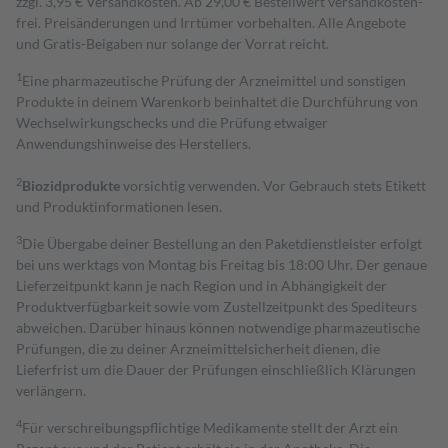
zzgl. 3,95 € Versandkosten. Ab 29,00 € Bestell­wert versand­kosten­
frei. Preisänderungen und Irrtümer vorbehalten. Alle Angebote
und Gratis-Beigaben nur solange der Vorrat reicht.
1
Eine pharmazeutische Prüfung der Arzneimittel und sonstigen
Produkte in deinem Warenkorb beinhaltet die Durchführung von
Wechselwirkungschecks und die Prüfung etwaiger
Anwendungshinweise des Herstellers.
2
Biozidprodukte
vorsichtig verwenden. Vor Gebrauch stets Etikett
und Produktinformationen lesen.
3
Die Übergabe deiner Bestellung an den Paketdienstleister erfolgt
bei uns werktags von Montag bis Freitag bis 18:00 Uhr. Der genaue
Lieferzeitpunkt kann je nach Region und in Abhängigkeit der
Produktverfügbarkeit sowie vom Zustellzeitpunkt des Spediteurs
abweichen. Darüber hinaus können notwendige pharmazeutische
Prüfungen, die zu deiner Arzneimittelsicherheit dienen, die
Lieferfrist um die Dauer der Prüfungen einschließlich Klärungen
verlängern.
4
Für verschreibungspflichtige Medikamente stellt der Arzt ein