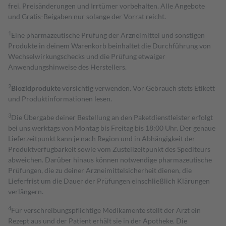
frei. Preisänderungen und Irrtümer vorbehalten. Alle Angebote
und Gratis-Beigaben nur solange der Vorrat reicht.
1
Eine pharmazeutische Prüfung der Arzneimittel und sonstigen
Produkte in deinem Warenkorb beinhaltet die Durchführung von
Wechselwirkungschecks und die Prüfung etwaiger
Anwendungshinweise des Herstellers.
2
Biozidprodukte
vorsichtig verwenden. Vor Gebrauch stets Etikett
und Produktinformationen lesen.
3
Die Übergabe deiner Bestellung an den Paketdienstleister erfolgt
bei uns werktags von Montag bis Freitag bis 18:00 Uhr. Der genaue
Lieferzeitpunkt kann je nach Region und in Abhängigkeit der
Produktverfügbarkeit sowie vom Zustellzeitpunkt des Spediteurs
abweichen. Darüber hinaus können notwendige pharmazeutische
Prüfungen, die zu deiner Arzneimittelsicherheit dienen, die
Lieferfrist um die Dauer der Prüfungen einschließlich Klärungen
verlängern.
4
Für verschreibungspflichtige Medikamente stellt der Arzt ein
Rezept aus und der Patient erhält sie in der Apotheke. Die