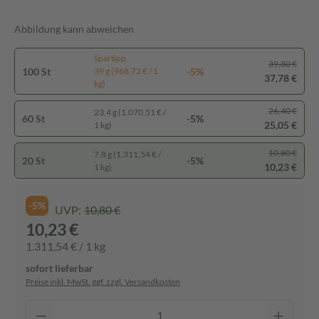
Abbildung kann abweichen
Spartipp
39,80 €
100 St
-5%
39 g (968,72 € / 1
37,78 €
kg)
26,40 €
23,4 g (1.070,51 € /
60 St
-5%
25,05 €
1 kg)
10,80 €
7,8 g (1.311,54 € /
20 St
-5%
10,23 €
1 kg)
-5%
UVP:
10,80 €
10,23 €
1.311,54 € / 1 kg
sofort lieferbar
Preise inkl. MwSt. ggf. zzgl. Versandkosten