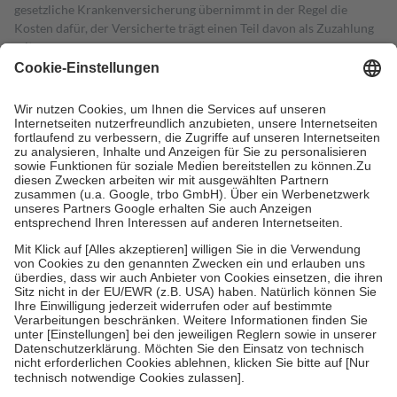
gesetzliche Krankenversicherung übernimmt in der Regel die
Kosten dafür, der Versicherte trägt einen Teil davon als Zuzahlung
mit.
Grundsätzlich leisten Mitglieder Zuzahlungen in Höhe von zehn
Prozent des Abgabepreises,
mindestens
jedoch
fünf Euro
und
höchstens zehn Euro.
Es sind jedoch nie mehr als die tatsächlichen
Kosten der Leistung zu entrichten.
Diese Regeln gelten grundsätzlich auch für Online-Apotheken.
Bei Heilmitteln und häuslicher Krankenpflege beträgt die
Zuzahlung zehn Prozent der Kosten sowie zehn Euro je
Verordnung.
Um das Engagement der Versicherten für ihre eigene Gesundheit zu
stärken und die besondere Stellung der Familie zu unterstützen,
fallen
keine Zuzahlungen
an bei:
• Kindern und Jugendlichen bis zum vollendeten 18. Lebensjahr
mit Ausnahme der Fahrkosten
• Untersuchungen zur Vorsorge und Früherkennung, die von der
GKV getragen werden
• empfohlenen Schutzimpfungen
• Harn- und Blutteststreifen
Wir nutzen Trusted Shops als unabhängigen Dienstleister für die