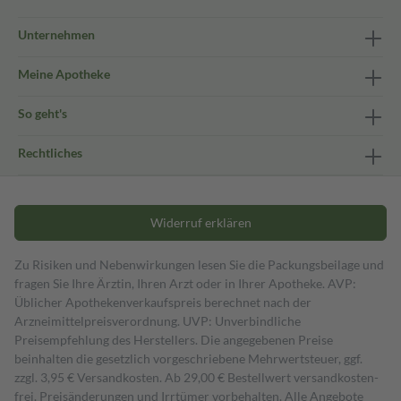
Unternehmen
Meine Apotheke
So geht's
Rechtliches
Widerruf erklären
Zu Risiken und Nebenwirkungen lesen Sie die Packungsbeilage und
fragen Sie Ihre Ärztin, Ihren Arzt oder in Ihrer Apotheke. AVP:
Üblicher Apothekenverkaufspreis berechnet nach der
Arzneimittelpreisverordnung. UVP: Unverbindliche
Preisempfehlung des Herstellers. Die angegebenen Preise
beinhalten die gesetzlich vorgeschriebene Mehrwertsteuer, ggf.
zzgl. 3,95 € Versandkosten. Ab 29,00 € Bestell­wert versand­kosten­
frei. Preisänderungen und Irrtümer vorbehalten. Alle Angebote