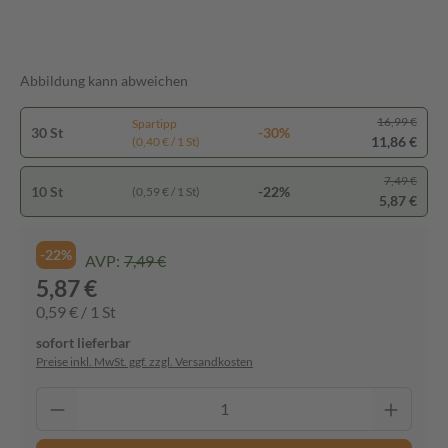
Abbildung kann abweichen
16,99 €
Spartipp
30 St
-30%
11,86 €
(0,40 € / 1 St)
7,49 €
10 St
-22%
(0,59 € / 1 St)
5,87 €
-22%
AVP:
7,49 €
5,87 €
0,59 € / 1 St
sofort lieferbar
Preise inkl. MwSt. ggf. zzgl. Versandkosten