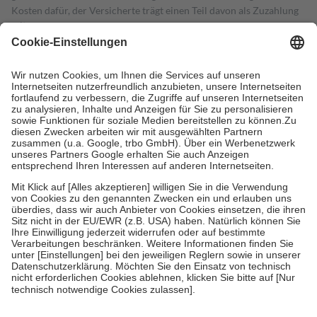
Kosten dafür, der Versicherte trägt einen Teil davon als Zuzahlung
mit.
Grundsätzlich leisten Mitglieder Zuzahlungen in Höhe von zehn
Prozent des Abgabepreises,
mindestens
jedoch
fünf Euro
und
höchstens zehn Euro.
Es sind jedoch nie mehr als die tatsächlichen
Kosten der Leistung zu entrichten.
Diese Regeln gelten grundsätzlich auch für Online-Apotheken.
Bei Heilmitteln und häuslicher Krankenpflege beträgt die
Zuzahlung zehn Prozent der Kosten sowie zehn Euro je
Verordnung.
Um das Engagement der Versicherten für ihre eigene Gesundheit zu
stärken und die besondere Stellung der Familie zu unterstützen,
fallen
keine Zuzahlungen
an bei:
• Kindern und Jugendlichen bis zum vollendeten 18. Lebensjahr
mit Ausnahme der Fahrkosten
• Untersuchungen zur Vorsorge und Früherkennung, die von der
GKV getragen werden
• empfohlenen Schutzimpfungen
• Harn- und Blutteststreifen
Wir nutzen Trusted Shops als unabhängigen Dienstleister für die