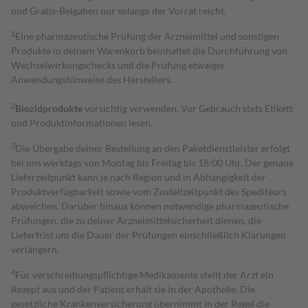
und Gratis-Beigaben nur solange der Vorrat reicht.
1
Eine pharmazeutische Prüfung der Arzneimittel und sonstigen
Produkte in deinem Warenkorb beinhaltet die Durchführung von
Wechselwirkungschecks und die Prüfung etwaiger
Anwendungshinweise des Herstellers.
2
Biozidprodukte
vorsichtig verwenden. Vor Gebrauch stets Etikett
und Produktinformationen lesen.
3
Die Übergabe deiner Bestellung an den Paketdienstleister erfolgt
bei uns werktags von Montag bis Freitag bis 18:00 Uhr. Der genaue
Lieferzeitpunkt kann je nach Region und in Abhängigkeit der
Produktverfügbarkeit sowie vom Zustellzeitpunkt des Spediteurs
abweichen. Darüber hinaus können notwendige pharmazeutische
Prüfungen, die zu deiner Arzneimittelsicherheit dienen, die
Lieferfrist um die Dauer der Prüfungen einschließlich Klärungen
verlängern.
4
Für verschreibungspflichtige Medikamente stellt der Arzt ein
Rezept aus und der Patient erhält sie in der Apotheke. Die
gesetzliche Krankenversicherung übernimmt in der Regel die