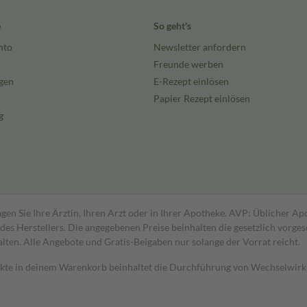
e
So geht's
nto
Newsletter anfordern
Freunde werben
gen
E-Rezept einlösen
Papier Rezept einlösen
g
gen Sie Ihre Ärztin, Ihren Arzt oder in Ihrer Apotheke. AVP: Üblicher A
s Herstellers. Die angegebenen Preise beinhalten die gesetzlich vorgesc
alten. Alle Angebote und Gratis-Beigaben nur solange der Vorrat reicht.
dukte in deinem Warenkorb beinhaltet die Durchführung von Wechselwir