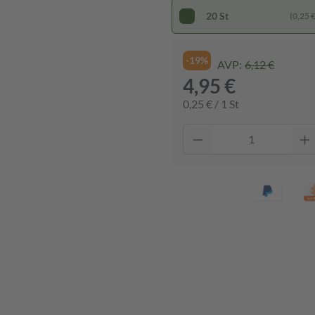
20 St
(0,25 € 
-19%
AVP:
6,12 €
4,95 €
0,25 € / 1 St