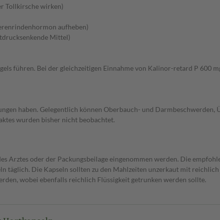
r Tollkirsche wirken)
ierenrindenhormon aufheben)
tdrucksenkende Mittel)
s führen. Bei der gleichzeitigen Einnahme von Kalinor-retard P 600 mg 
kungen haben. Gelegentlich können Oberbauch- und Darmbeschwerden, Üb
ktes wurden bisher nicht beobachtet.
des Arztes oder der Packungsbeilage eingenommen werden. Die empfohl
n täglich. Die Kapseln sollten zu den Mahlzeiten unzerkaut mit reichl
den, wobei ebenfalls reichlich Flüssigkeit getrunken werden sollte.