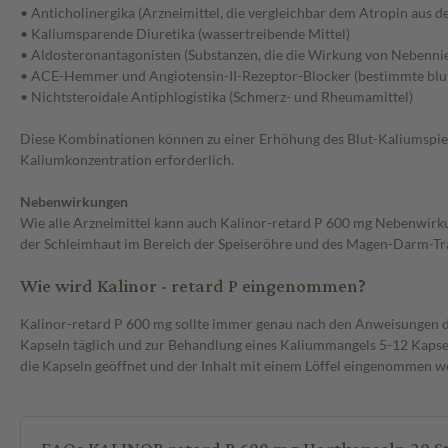
• Anticholinergika (Arzneimittel, die vergleichbar dem Atropin aus de
• Kaliumsparende Diuretika (wassertreibende Mittel)
• Aldosteronantagonisten (Substanzen, die die Wirkung von Nebenn
• ACE-Hemmer und Angiotensin-II-Rezeptor-Blocker (bestimmte blu
• Nichtsteroidale Antiphlogistika (Schmerz- und Rheumamittel)
Diese Kombinationen können zu einer Erhöhung des Blut-Kaliumspiegel
Kaliumkonzentration erforderlich.
Nebenwirkungen
Wie alle Arzneimittel kann auch Kalinor-retard P 600 mg Nebenwir
der Schleimhaut im Bereich der Speiseröhre und des Magen-Darm-Tra
Wie wird Kalinor - retard P eingenommen?
Kalinor-retard P 600 mg sollte immer genau nach den Anweisungen 
Kapseln täglich und zur Behandlung eines Kaliummangels 5-12 Kapsel
die Kapseln geöffnet und der Inhalt mit einem Löffel eingenommen wer