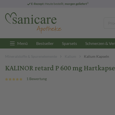
3
E-Rezept:
Heute bestellt,
morgen geliefert
Menü
Bestseller
Sparsets
Schmerzen & Ver
Mineralstoffe & Spurenelemente
Kalium
Kalium Kapseln
KALINOR retard P 600 mg Hartkapsel
1 Bewertung