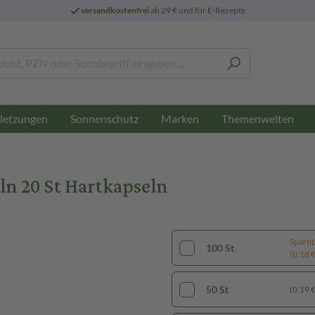
versandkostenfrei
ab 29 € und für E-Rezepte
letzungen
Sonnenschutz
Marken
Themenwelten
n 20 St Hartkapseln
Sparti
100 St
(0,18 € 
50 St
(0,19 € 