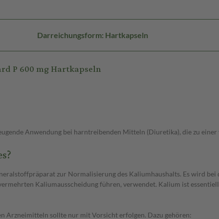
Darreichungsform: Hartkapseln
ard P 600 mg Hartkapseln
gende Anwendung bei harntreibenden Mitteln (Diuretika), die zu einer 
es?
Mineralstoffpräparat zur Normalisierung des Kaliumhaushalts. Es wird b
vermehrten Kaliumausscheidung führen, verwendet. Kalium ist essentiell
Arzneimitteln sollte nur mit Vorsicht erfolgen. Dazu gehören: