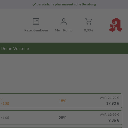
persönliche
pharmazeutische Beratung
Rezept einlösen
Mein Konto
0,00 €
Deine Vorteile
AVP:
21,92 €
pp
-18%
17,92 €
/ 1 St)
AVP:
12,95 €
-28%
/ 1 St)
9,36 €