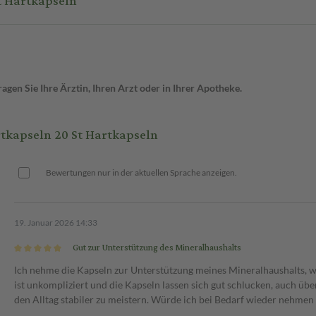
t Hartkapseln
gen Sie Ihre Ärztin, Ihren Arzt oder in Ihrer Apotheke.
kapseln 20 St Hartkapseln
Bewertungen nur in der aktuellen Sprache anzeigen.
19. Januar 2026 14:33
Gut zur Unterstützung des Mineralhaushalts
Ich nehme die Kapseln zur Unterstützung meines Mineralhaushalts, w
ist unkompliziert und die Kapseln lassen sich gut schlucken, auch übe
den Alltag stabiler zu meistern. Würde ich bei Bedarf wieder nehmen