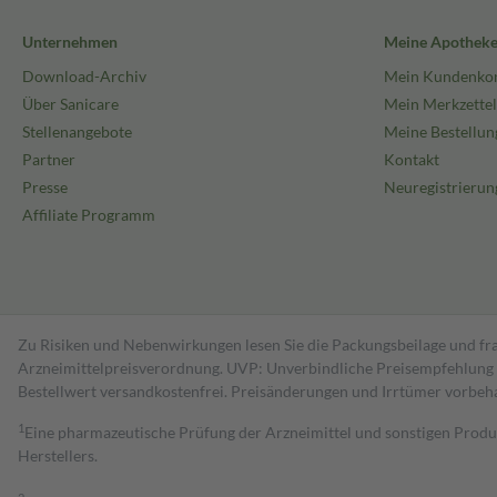
Unternehmen
Meine Apothek
Download-Archiv
Mein Kundenko
Über Sanicare
Mein Merkzettel
Stellenangebote
Meine Bestellun
Partner
Kontakt
Presse
Neuregistrierun
Affiliate Programm
Zu Risiken und Nebenwirkungen lesen Sie die Packungsbeilage und fra
Arzneimittelpreisverordnung. UVP: Unverbindliche Preisempfehlung de
Bestell­wert versand­kosten­frei. Preisänderungen und Irrtümer vorbeh
1
Eine pharmazeutische Prüfung der Arzneimittel und sonstigen Pro
Herstellers.