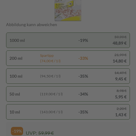
Abbildung kann abweichen
59,99 €
1000 ml
-19%
48,89 €
21,99 €
Spartipp
200 ml
-33%
14,80 €
(74,00 € / 1 l)
14,49 €
100 ml
-35%
(94,50 € / 1 l)
9,45 €
8,98 €
50 ml
-34%
(119,00 € / 1 l)
5,95 €
2,20 €
10 ml
-35%
(143,00 € / 1 l)
1,43 €
-19%
UVP:
59,99 €