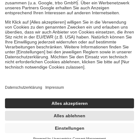
Verordnung.
Um das Engagement der Versicherten für ihre eigene Gesundheit zu
stärken und die besondere Stellung der Familie zu unterstützen,
fallen
keine Zuzahlungen
an bei:
• Kindern und Jugendlichen bis zum vollendeten 18. Lebensjahr
mit Ausnahme der Fahrkosten
• Untersuchungen zur Vorsorge und Früherkennung, die von der
GKV getragen werden
• empfohlenen Schutzimpfungen
• Harn- und Blutteststreifen
Wir nutzen Trusted Shops als unabhängigen Dienstleister für die
Einholung von Bewertungen. Trusted Shops hat Maßnahmen
getroffen, um sicherzustellen, dass es sich um echte Bewertungen
handelt. Mehr Informationen findest du hier:
https://help.etrusted.com/hc/de/articles/4419944605341
Einige Bilder und Inhalte wurden unter Zuhilfenahme künstlicher
Intelligenz erstellt.
UVP:
59,99 €
48,89 €