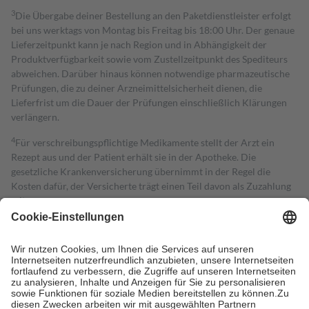
3
Die Übergabe deiner Bestellung an den Paketdienstleister erfolgt
bei uns werktags von Montag bis Freitag bis 18:00 Uhr. Der genaue
Lieferzeitpunkt kann je nach Region und in Abhängigkeit der
Produktverfügbarkeit sowie vom Zustellzeitpunkt des Spediteurs
abweichen. Darüber hinaus können notwendige pharmazeutische
Prüfungen, die zu deiner Arzneimittelsicherheit dienen, die
Lieferfrist um die Dauer der Prüfungen einschließlich Klärungen
verlängern.
4
Für verschreibungspflichtige Medikamente stellt der Arzt ein
Rezept aus und der Patient erhält sie in der Apotheke. Die
gesetzliche Krankenversicherung übernimmt in der Regel die
Kosten dafür, der Versicherte trägt einen Teil davon als Zuzahlung
mit.
Grundsätzlich leisten Mitglieder Zuzahlungen in Höhe von zehn
Prozent des Abgabepreises,
mindestens
jedoch
fünf Euro
und
höchstens zehn Euro.
Es sind jedoch nie mehr als die tatsächlichen
Kosten der Leistung zu entrichten.
Diese Regeln gelten grundsätzlich auch für Online-Apotheken.
Bei Heilmitteln und häuslicher Krankenpflege beträgt die
Zuzahlung zehn Prozent der Kosten sowie zehn Euro je