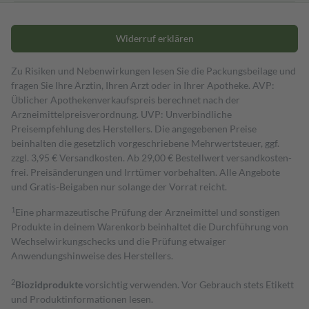
Widerruf erklären
Zu Risiken und Nebenwirkungen lesen Sie die Packungsbeilage und
fragen Sie Ihre Ärztin, Ihren Arzt oder in Ihrer Apotheke. AVP:
Üblicher Apothekenverkaufspreis berechnet nach der
Arzneimittelpreisverordnung. UVP: Unverbindliche
Preisempfehlung des Herstellers. Die angegebenen Preise
beinhalten die gesetzlich vorgeschriebene Mehrwertsteuer, ggf.
zzgl. 3,95 € Versandkosten. Ab 29,00 € Bestell­wert versand­kosten­
frei. Preisänderungen und Irrtümer vorbehalten. Alle Angebote
und Gratis-Beigaben nur solange der Vorrat reicht.
1
Eine pharmazeutische Prüfung der Arzneimittel und sonstigen
Produkte in deinem Warenkorb beinhaltet die Durchführung von
Wechselwirkungschecks und die Prüfung etwaiger
Anwendungshinweise des Herstellers.
2
Biozidprodukte
vorsichtig verwenden. Vor Gebrauch stets Etikett
und Produktinformationen lesen.