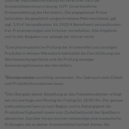
Üblicher Apothekenverkaufspreis berechnet nach der
Arzneimittelpreisverordnung. UVP: Unverbindliche
Preisempfehlung des Herstellers. Die angegebenen Preise
beinhalten die gesetzlich vorgeschriebene Mehrwertsteuer, ggf.
zzgl. 3,95 € Versandkosten. Ab 29,00 € Bestell­wert versand­kosten­
frei. Preisänderungen und Irrtümer vorbehalten. Alle Angebote
und Gratis-Beigaben nur solange der Vorrat reicht.
1
Eine pharmazeutische Prüfung der Arzneimittel und sonstigen
Produkte in deinem Warenkorb beinhaltet die Durchführung von
Wechselwirkungschecks und die Prüfung etwaiger
Anwendungshinweise des Herstellers.
2
Biozidprodukte
vorsichtig verwenden. Vor Gebrauch stets Etikett
und Produktinformationen lesen.
3
Die Übergabe deiner Bestellung an den Paketdienstleister erfolgt
bei uns werktags von Montag bis Freitag bis 18:00 Uhr. Der genaue
Lieferzeitpunkt kann je nach Region und in Abhängigkeit der
Produktverfügbarkeit sowie vom Zustellzeitpunkt des Spediteurs
abweichen. Darüber hinaus können notwendige pharmazeutische
Prüfungen, die zu deiner Arzneimittelsicherheit dienen, die