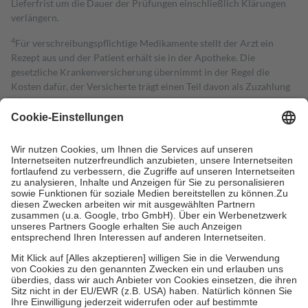
Lieferfrist um die Dauer der Prüfungen einschließlich Klärungen
verlängern.
4
Für verschreibungspflichtige Medikamente stellt der Arzt ein
Rezept aus und der Patient erhält sie in der Apotheke. Die
gesetzliche Krankenversicherung übernimmt in der Regel die
Kosten dafür, der Versicherte trägt einen Teil davon als Zuzahlung
mit.
Grundsätzlich leisten Mitglieder Zuzahlungen in Höhe von zehn
Prozent des Abgabepreises,
mindestens
jedoch
fünf Euro
und
höchstens zehn Euro.
Es sind jedoch nie mehr als die tatsächlichen
Kosten der Leistung zu entrichten.
Diese Regeln gelten grundsätzlich auch für Online-Apotheken.
Bei Heilmitteln und häuslicher Krankenpflege beträgt die
Zuzahlung zehn Prozent der Kosten sowie zehn Euro je
Verordnung.
Um das Engagement der Versicherten für ihre eigene Gesundheit zu
stärken und die besondere Stellung der Familie zu unterstützen,
fallen
keine Zuzahlungen
an bei:
• Kindern und Jugendlichen bis zum vollendeten 18. Lebensjahr
mit Ausnahme der Fahrkosten
• Untersuchungen zur Vorsorge und Früherkennung, die von der