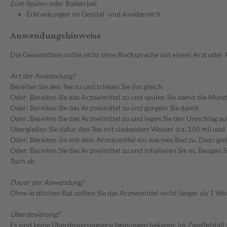
Zum Spülen oder Baden bei:
Erkrankungen im Genital- und Analbereich
Anwendungshinweise
Die Gesamtdosis sollte nicht ohne Rücksprache mit einem Arzt oder
Art der Anwendung?
Bereiten Sie den Tee zu und trinken Sie ihn gleich.
Oder: Bereiten Sie das Arzneimittel zu und spülen Sie damit die Mun
Oder: Bereiten Sie das Arzneimittel zu und gurgeln Sie damit.
Oder: Bereiten Sie das Arzneimittel zu und legen Sie den Umschlag auf
Übergießen Sie dafür den Tee mit siedendem Wasser (ca. 150 ml) und 
Oder: Bereiten Sie mit dem Arzneimittel ein warmes Bad zu. Dazu gie
Oder: Bereiten Sie das Arzneimittel zu und inhalieren Sie es. Beuge
Tuch ab.
Dauer der Anwendung?
Ohne ärztlichen Rat sollten Sie das Arzneimittel nicht länger als 1
Überdosierung?
Es sind keine Überdosierungserscheinungen bekannt. Im Zweifelsfall 