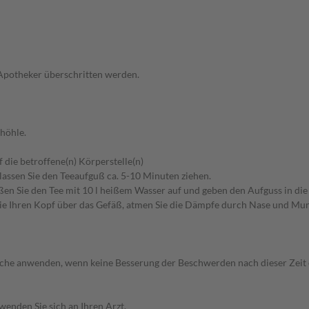
 Apotheker überschritten werden.
dhöhle.
 die betroffene(n) Körperstelle(n)
lassen Sie den Teeaufguß ca. 5-10 Minuten ziehen.
ßen Sie den Tee mit 10 l heißem Wasser auf und geben den Aufguss in di
n Sie Ihren Kopf über das Gefäß, atmen Sie die Dämpfe durch Nase und M
 Woche anwenden, wenn keine Besserung der Beschwerden nach dieser Zeit
wenden Sie sich an Ihren Arzt.