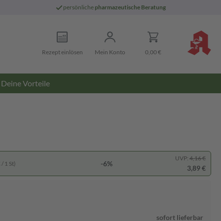
persönliche
pharmazeutische Beratung
Rezept einlösen
Mein Konto
0,00 €
Deine Vorteile
UVP:
4,16 €
-6%
/ 1 St)
3,89 €
sofort lieferbar