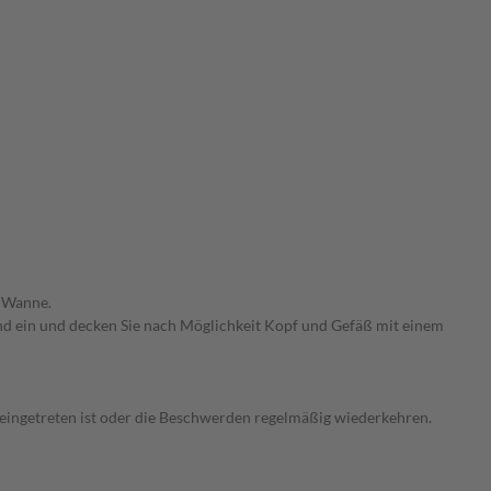
e Wanne.
und ein und decken Sie nach Möglichkeit Kopf und Gefäß mit einem
 eingetreten ist oder die Beschwerden regelmäßig wiederkehren.