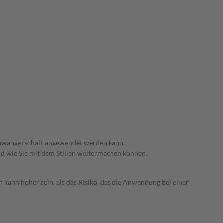
 Schwangerschaft angewendet werden kann.
nd wie Sie mit dem Stillen weitermachen können.
 kann höher sein, als das Risiko, das die Anwendung bei einer