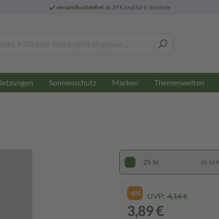
versandkostenfrei
ab 29 € und für E-Rezepte
letzungen
Sonnenschutz
Marken
Themenwelten
25 St
(0,16 € 
-6%
UVP:
4,16 €
3,89 €