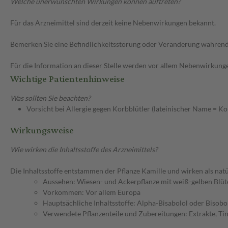
Welche unerwünschten Wirkungen können auftreten?
Für das Arzneimittel sind derzeit keine Nebenwirkungen bekannt.
Bemerken Sie eine Befindlichkeitsstörung oder Veränderung während 
Für die Information an dieser Stelle werden vor allem Nebenwirkunge
Wichtige Patientenhinweise
Was sollten Sie beachten?
Vorsicht bei Allergie gegen Korbblütler (lateinischer Name = K
Wirkungsweise
Wie wirken die Inhaltsstoffe des Arzneimittels?
Die Inhaltsstoffe entstammen der Pflanze Kamille und wirken als natü
Aussehen: Wiesen- und Ackerpflanze mit weiß-gelben Blüte
Vorkommen: Vor allem Europa
Hauptsächliche Inhaltsstoffe: Alpha-Bisabolol oder Bisobo
Verwendete Pflanzenteile und Zubereitungen: Extrakte, Tink