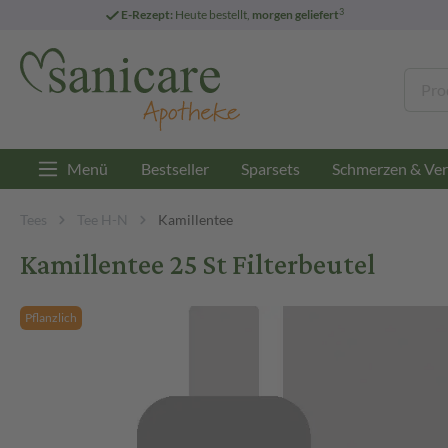
3
E-Rezept:
Heute bestellt,
morgen geliefert
Menü
Bestseller
Sparsets
Schmerzen & Ver
Tees
Tee H-N
Kamillentee
Kamillentee 25 St Filterbeutel
Pflanzlich