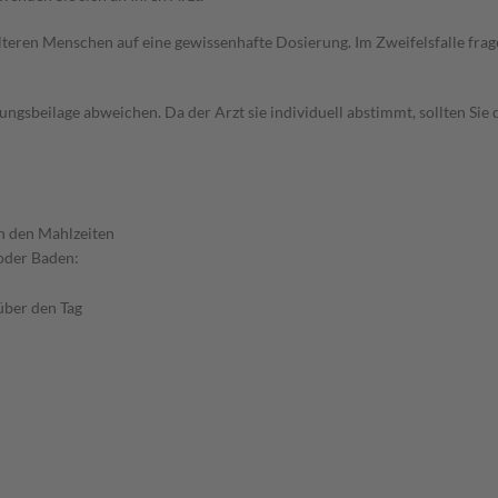
d älteren Menschen auf eine gewissenhafte Dosierung. Im Zweifelsfalle f
gsbeilage abweichen. Da der Arzt sie individuell abstimmt, sollten Si
n den Mahlzeiten
 oder Baden:
 über den Tag