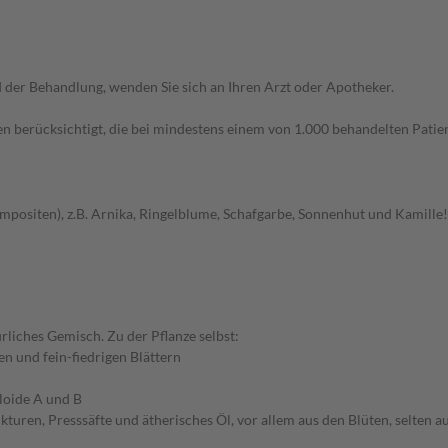
der Behandlung, wenden Sie sich an Ihren Arzt oder Apotheker.
n berücksichtigt, die bei mindestens einem von 1.000 behandelten Patien
ompositen), z.B. Arnika, Ringelblume, Schafgarbe, Sonnenhut und Kamille!
rliches Gemisch. Zu der Pflanze selbst:
n und fein-fiedrigen Blättern
loide A und B
turen, Presssäfte und ätherisches Öl, vor allem aus den Blüten, selten 