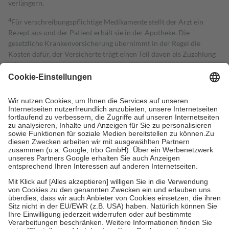
verlängern.
4
Für verschreibungspflichtige Medikamente stellt der Arzt ein
Rezept aus und der Patient erhält sie in der Apotheke. Die
gesetzliche Krankenversicherung übernimmt in der Regel die
Kosten dafür, der Versicherte trägt einen Teil davon als Zuzahlung
mit.
Grundsätzlich leisten Mitglieder Zuzahlungen in Höhe von zehn
Prozent des Abgabepreises,
mindestens
jedoch
fünf Euro
und
höchstens zehn Euro.
Es sind jedoch nie mehr als die tatsächlichen
Kosten der Leistung zu entrichten.
Diese Regeln gelten grundsätzlich auch für Online-Apotheken.
Bei Heilmitteln und häuslicher Krankenpflege beträgt die
Zuzahlung zehn Prozent der Kosten sowie zehn Euro je
Verordnung.
Um das Engagement der Versicherten für ihre eigene Gesundheit zu
stärken und die besondere Stellung der Familie zu unterstützen,
fallen
keine Zuzahlungen
an bei:
• Kindern und Jugendlichen bis zum vollendeten 18. Lebensjahr
mit Ausnahme der Fahrkosten
• Untersuchungen zur Vorsorge und Früherkennung, die von der
GKV getragen werden