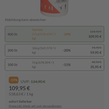
Abbildung kann abweichen
Spartipp
134,90 €
400 St
-19%
212 g (518,63 € / 1
109,95 €
kg)
74,90 €
106 g (565,57 € / 1
200 St
-20%
59,95 €
kg)
40,50 €
53 g (678,30 € / 1
100 St
-11%
35,95 €
kg)
-19%
UVP:
134,90 €
109,95 €
518,63 € / 1 kg
sofort lieferbar
Preise inkl. MwSt. ggf. zzgl. Versandkosten