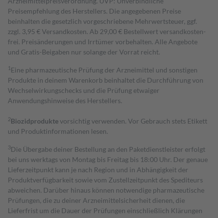
Arzneimittelpreisverordnung. UVP: Unverbindliche
Preisempfehlung des Herstellers. Die angegebenen Preise
beinhalten die gesetzlich vorgeschriebene Mehrwertsteuer, ggf.
zzgl. 3,95 € Versandkosten. Ab 29,00 € Bestell­wert versand­kosten­
frei. Preisänderungen und Irrtümer vorbehalten. Alle Angebote
und Gratis-Beigaben nur solange der Vorrat reicht.
1
Eine pharmazeutische Prüfung der Arzneimittel und sonstigen
Produkte in deinem Warenkorb beinhaltet die Durchführung von
Wechselwirkungschecks und die Prüfung etwaiger
Anwendungshinweise des Herstellers.
2
Biozidprodukte
vorsichtig verwenden. Vor Gebrauch stets Etikett
und Produktinformationen lesen.
3
Die Übergabe deiner Bestellung an den Paketdienstleister erfolgt
bei uns werktags von Montag bis Freitag bis 18:00 Uhr. Der genaue
Lieferzeitpunkt kann je nach Region und in Abhängigkeit der
Produktverfügbarkeit sowie vom Zustellzeitpunkt des Spediteurs
abweichen. Darüber hinaus können notwendige pharmazeutische
Prüfungen, die zu deiner Arzneimittelsicherheit dienen, die
Lieferfrist um die Dauer der Prüfungen einschließlich Klärungen