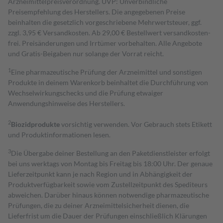
Arzneimittelpreisverordnung. UVP: Unverbindliche
Preisempfehlung des Herstellers. Die angegebenen Preise
beinhalten die gesetzlich vorgeschriebene Mehrwertsteuer, ggf.
zzgl. 3,95 € Versandkosten. Ab 29,00 € Bestell­wert versand­kosten­
frei. Preisänderungen und Irrtümer vorbehalten. Alle Angebote
und Gratis-Beigaben nur solange der Vorrat reicht.
1
Eine pharmazeutische Prüfung der Arzneimittel und sonstigen
Produkte in deinem Warenkorb beinhaltet die Durchführung von
Wechselwirkungschecks und die Prüfung etwaiger
Anwendungshinweise des Herstellers.
2
Biozidprodukte
vorsichtig verwenden. Vor Gebrauch stets Etikett
und Produktinformationen lesen.
3
Die Übergabe deiner Bestellung an den Paketdienstleister erfolgt
bei uns werktags von Montag bis Freitag bis 18:00 Uhr. Der genaue
Lieferzeitpunkt kann je nach Region und in Abhängigkeit der
Produktverfügbarkeit sowie vom Zustellzeitpunkt des Spediteurs
abweichen. Darüber hinaus können notwendige pharmazeutische
Prüfungen, die zu deiner Arzneimittelsicherheit dienen, die
Lieferfrist um die Dauer der Prüfungen einschließlich Klärungen