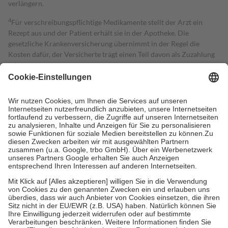
verlängern.
4
Für verschreibungspflichtige Medikamente stellt der Arzt ein
Rezept aus und der Patient erhält sie in der Apotheke. Die
gesetzliche Krankenversicherung übernimmt in der Regel die
Kosten dafür, der Versicherte trägt einen Teil davon als Zuzahlung
mit.
Grundsätzlich leisten Mitglieder Zuzahlungen in Höhe von zehn
Prozent des Abgabepreises,
mindestens
jedoch
fünf Euro
und
höchstens zehn Euro.
Es sind jedoch nie mehr als die tatsächlichen
Kosten der Leistung zu entrichten.
Diese Regeln gelten grundsätzlich auch für Online-Apotheken.
Bei Heilmitteln und häuslicher Krankenpflege beträgt die
Zuzahlung zehn Prozent der Kosten sowie zehn Euro je
Verordnung.
Um das Engagement der Versicherten für ihre eigene Gesundheit zu
stärken und die besondere Stellung der Familie zu unterstützen,
fallen
keine Zuzahlungen
an bei:
• Kindern und Jugendlichen bis zum vollendeten 18. Lebensjahr
mit Ausnahme der Fahrkosten
• Untersuchungen zur Vorsorge und Früherkennung, die von der
GKV getragen werden