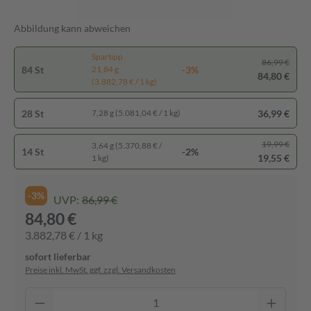
Abbildung kann abweichen
Spartipp
86,99 €
84 St
-3%
21,84 g
84,80 €
(3.882,78 € / 1 kg)
28 St
36,99 €
7,28 g (5.081,04 € / 1 kg)
19,99 €
3,64 g (5.370,88 € /
14 St
-2%
19,55 €
1 kg)
-3%
UVP:
86,99 €
84,80 €
3.882,78 € / 1 kg
sofort lieferbar
Preise inkl. MwSt. ggf. zzgl. Versandkosten