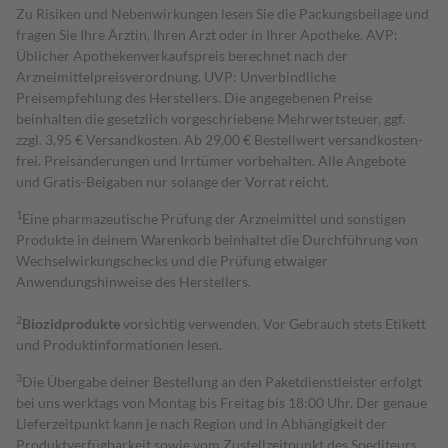
Zu Risiken und Nebenwirkungen lesen Sie die Packungsbeilage und
fragen Sie Ihre Ärztin, Ihren Arzt oder in Ihrer Apotheke. AVP:
Üblicher Apothekenverkaufspreis berechnet nach der
Arzneimittelpreisverordnung. UVP: Unverbindliche
Preisempfehlung des Herstellers. Die angegebenen Preise
beinhalten die gesetzlich vorgeschriebene Mehrwertsteuer, ggf.
zzgl. 3,95 € Versandkosten. Ab 29,00 € Bestell­wert versand­kosten­
frei. Preisänderungen und Irrtümer vorbehalten. Alle Angebote
und Gratis-Beigaben nur solange der Vorrat reicht.
1
Eine pharmazeutische Prüfung der Arzneimittel und sonstigen
Produkte in deinem Warenkorb beinhaltet die Durchführung von
Wechselwirkungschecks und die Prüfung etwaiger
Anwendungshinweise des Herstellers.
2
Biozidprodukte
vorsichtig verwenden. Vor Gebrauch stets Etikett
und Produktinformationen lesen.
3
Die Übergabe deiner Bestellung an den Paketdienstleister erfolgt
bei uns werktags von Montag bis Freitag bis 18:00 Uhr. Der genaue
Lieferzeitpunkt kann je nach Region und in Abhängigkeit der
Produktverfügbarkeit sowie vom Zustellzeitpunkt des Spediteurs