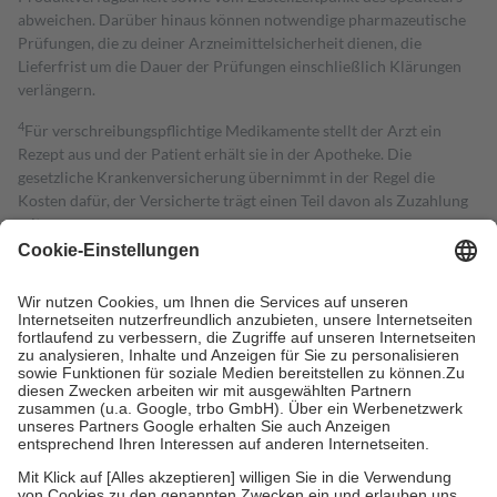
abweichen. Darüber hinaus können notwendige pharmazeutische
Prüfungen, die zu deiner Arzneimittelsicherheit dienen, die
Lieferfrist um die Dauer der Prüfungen einschließlich Klärungen
verlängern.
4
Für verschreibungspflichtige Medikamente stellt der Arzt ein
Rezept aus und der Patient erhält sie in der Apotheke. Die
gesetzliche Krankenversicherung übernimmt in der Regel die
Kosten dafür, der Versicherte trägt einen Teil davon als Zuzahlung
mit.
Grundsätzlich leisten Mitglieder Zuzahlungen in Höhe von zehn
Prozent des Abgabepreises,
mindestens
jedoch
fünf Euro
und
höchstens zehn Euro.
Es sind jedoch nie mehr als die tatsächlichen
Kosten der Leistung zu entrichten.
Diese Regeln gelten grundsätzlich auch für Online-Apotheken.
Bei Heilmitteln und häuslicher Krankenpflege beträgt die
Zuzahlung zehn Prozent der Kosten sowie zehn Euro je
Verordnung.
Um das Engagement der Versicherten für ihre eigene Gesundheit zu
stärken und die besondere Stellung der Familie zu unterstützen,
fallen
keine Zuzahlungen
an bei: