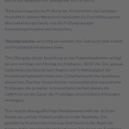
und Gratis-Beigaben nur solange der Vorrat reicht.
1
Eine pharmazeutische Prüfung der Arzneimittel und sonstigen
Produkte in deinem Warenkorb beinhaltet die Durchführung von
Wechselwirkungschecks und die Prüfung etwaiger
Anwendungshinweise des Herstellers.
2
Biozidprodukte
vorsichtig verwenden. Vor Gebrauch stets Etikett
und Produktinformationen lesen.
3
Die Übergabe deiner Bestellung an den Paketdienstleister erfolgt
bei uns werktags von Montag bis Freitag bis 18:00 Uhr. Der genaue
Lieferzeitpunkt kann je nach Region und in Abhängigkeit der
Produktverfügbarkeit sowie vom Zustellzeitpunkt des Spediteurs
abweichen. Darüber hinaus können notwendige pharmazeutische
Prüfungen, die zu deiner Arzneimittelsicherheit dienen, die
Lieferfrist um die Dauer der Prüfungen einschließlich Klärungen
verlängern.
4
Für verschreibungspflichtige Medikamente stellt der Arzt ein
Rezept aus und der Patient erhält sie in der Apotheke. Die
gesetzliche Krankenversicherung übernimmt in der Regel die
Kosten dafür, der Versicherte trägt einen Teil davon als Zuzahlung