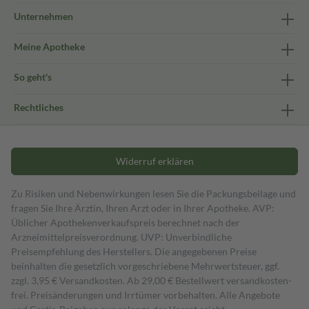
Unternehmen
Meine Apotheke
So geht's
Rechtliches
Widerruf erklären
Zu Risiken und Nebenwirkungen lesen Sie die Packungsbeilage und
fragen Sie Ihre Ärztin, Ihren Arzt oder in Ihrer Apotheke. AVP:
Üblicher Apothekenverkaufspreis berechnet nach der
Arzneimittelpreisverordnung. UVP: Unverbindliche
Preisempfehlung des Herstellers. Die angegebenen Preise
beinhalten die gesetzlich vorgeschriebene Mehrwertsteuer, ggf.
zzgl. 3,95 € Versandkosten. Ab 29,00 € Bestell­wert versand­kosten­
frei. Preisänderungen und Irrtümer vorbehalten. Alle Angebote