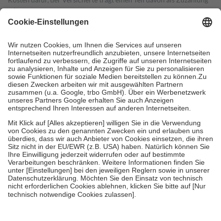
mit.
Grundsätzlich leisten Mitglieder Zuzahlungen in Höhe von zehn
Prozent des Abgabepreises,
mindestens
jedoch
fünf Euro
und
höchstens zehn Euro.
Es sind jedoch nie mehr als die tatsächlichen
Kosten der Leistung zu entrichten.
Diese Regeln gelten grundsätzlich auch für Online-Apotheken.
Bei Heilmitteln und häuslicher Krankenpflege beträgt die
Zuzahlung zehn Prozent der Kosten sowie zehn Euro je
Verordnung.
Um das Engagement der Versicherten für ihre eigene Gesundheit zu
stärken und die besondere Stellung der Familie zu unterstützen,
fallen
keine Zuzahlungen
an bei:
• Kindern und Jugendlichen bis zum vollendeten 18. Lebensjahr
mit Ausnahme der Fahrkosten
• Untersuchungen zur Vorsorge und Früherkennung, die von der
GKV getragen werden
• empfohlenen Schutzimpfungen
• Harn- und Blutteststreifen
Wir nutzen Trusted Shops als unabhängigen Dienstleister für die
Einholung von Bewertungen. Trusted Shops hat Maßnahmen