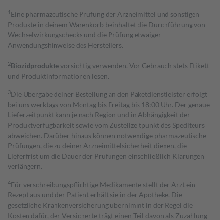
1
Eine pharmazeutische Prüfung der Arzneimittel und sonstigen
Produkte in deinem Warenkorb beinhaltet die Durchführung von
Wechselwirkungschecks und die Prüfung etwaiger
Anwendungshinweise des Herstellers.
2
Biozidprodukte
vorsichtig verwenden. Vor Gebrauch stets Etikett
und Produktinformationen lesen.
3
Die Übergabe deiner Bestellung an den Paketdienstleister erfolgt
bei uns werktags von Montag bis Freitag bis 18:00 Uhr. Der genaue
Lieferzeitpunkt kann je nach Region und in Abhängigkeit der
Produktverfügbarkeit sowie vom Zustellzeitpunkt des Spediteurs
abweichen. Darüber hinaus können notwendige pharmazeutische
Prüfungen, die zu deiner Arzneimittelsicherheit dienen, die
Lieferfrist um die Dauer der Prüfungen einschließlich Klärungen
verlängern.
4
Für verschreibungspflichtige Medikamente stellt der Arzt ein
Rezept aus und der Patient erhält sie in der Apotheke. Die
gesetzliche Krankenversicherung übernimmt in der Regel die
Kosten dafür, der Versicherte trägt einen Teil davon als Zuzahlung