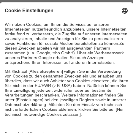
mit.
Grundsätzlich leisten Mitglieder Zuzahlungen in Höhe von zehn
Prozent des Abgabepreises,
mindestens
jedoch
fünf Euro
und
höchstens zehn Euro.
Es sind jedoch nie mehr als die tatsächlichen
Kosten der Leistung zu entrichten.
Diese Regeln gelten grundsätzlich auch für Online-Apotheken.
Bei Heilmitteln und häuslicher Krankenpflege beträgt die
Zuzahlung zehn Prozent der Kosten sowie zehn Euro je
Verordnung.
Um das Engagement der Versicherten für ihre eigene Gesundheit zu
stärken und die besondere Stellung der Familie zu unterstützen,
fallen
keine Zuzahlungen
an bei:
• Kindern und Jugendlichen bis zum vollendeten 18. Lebensjahr
mit Ausnahme der Fahrkosten
• Untersuchungen zur Vorsorge und Früherkennung, die von der
GKV getragen werden
• empfohlenen Schutzimpfungen
• Harn- und Blutteststreifen
Wir nutzen Trusted Shops als unabhängigen Dienstleister für die
Einholung von Bewertungen. Trusted Shops hat Maßnahmen
getroffen, um sicherzustellen, dass es sich um echte Bewertungen