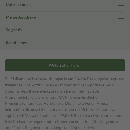
Unternehmen
Meine Apotheke
So geht's
Rechtliches
Widerruf erklären
Zu Risiken und Nebenwirkungen lesen Sie die Packungsbeilage und
fragen Sie Ihre Ärztin, Ihren Arzt oder in Ihrer Apotheke. AVP:
Üblicher Apothekenverkaufspreis berechnet nach der
Arzneimittelpreisverordnung. UVP: Unverbindliche
Preisempfehlung des Herstellers. Die angegebenen Preise
beinhalten die gesetzlich vorgeschriebene Mehrwertsteuer, ggf.
zzgl. 3,95 € Versandkosten. Ab 29,00 € Bestell­wert versand­kosten­
frei. Preisänderungen und Irrtümer vorbehalten. Alle Angebote
und Gratis-Beigaben nur solange der Vorrat reicht.