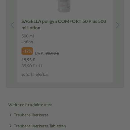
0 g
SAGELLA poligyn COMFORT 50 Plus 500
Va
ml Lotion
Cr
500 ml
50 
Lotion
Cr
19,
-17%
UVP:
23,99 €
399
19,95 €
sof
39,90 € / 1 l
sofort lieferbar
Weitere Produkte aus:
Traubensilberkerze
Traubensilberkerze Tabletten