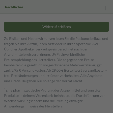
Rechtliches
Widerruf erklären
Zu Risiken und Nebenwirkungen lesen Sie die Packungsbeilage und
fragen Sie Ihre Ärztin, Ihren Arzt oder in Ihrer Apotheke. AVP:
Üblicher Apothekenverkaufspreis berechnet nach der
Arzneimittelpreisverordnung. UVP: Unverbindliche
Preisempfehlung des Herstellers. Die angegebenen Preise
beinhalten die gesetzlich vorgeschriebene Mehrwertsteuer, ggf.
zzgl. 3,95 € Versandkosten. Ab 29,00 € Bestell­wert versand­kosten­
frei. Preisänderungen und Irrtümer vorbehalten. Alle Angebote
und Gratis-Beigaben nur solange der Vorrat reicht.
1
Eine pharmazeutische Prüfung der Arzneimittel und sonstigen
Produkte in deinem Warenkorb beinhaltet die Durchführung von
Wechselwirkungschecks und die Prüfung etwaiger
Anwendungshinweise des Herstellers.