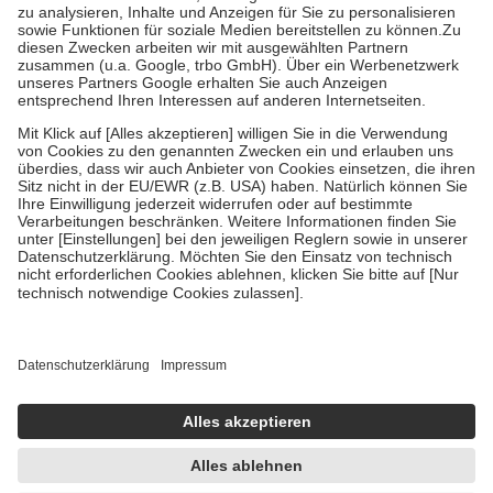
Bei Heilmitteln und häuslicher Krankenpflege beträgt die
Zuzahlung zehn Prozent der Kosten sowie zehn Euro je
Verordnung.
Um das Engagement der Versicherten für ihre eigene Gesundheit zu
stärken und die besondere Stellung der Familie zu unterstützen,
fallen
keine Zuzahlungen
an bei:
• Kindern und Jugendlichen bis zum vollendeten 18. Lebensjahr
mit Ausnahme der Fahrkosten
• Untersuchungen zur Vorsorge und Früherkennung, die von der
GKV getragen werden
• empfohlenen Schutzimpfungen
• Harn- und Blutteststreifen
Wir nutzen Trusted Shops als unabhängigen Dienstleister für die
Einholung von Bewertungen. Trusted Shops hat Maßnahmen
getroffen, um sicherzustellen, dass es sich um echte Bewertungen
handelt. Mehr Informationen findest du hier:
https://help.etrusted.com/hc/de/articles/4419944605341
Einige Bilder und Inhalte wurden unter Zuhilfenahme künstlicher
Intelligenz erstellt.