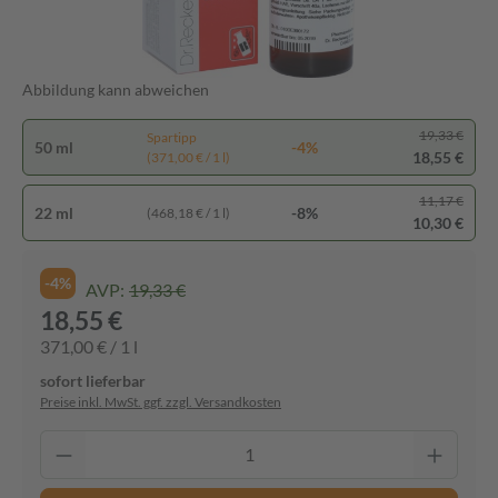
Abbildung kann abweichen
19,33 €
Spartipp
50 ml
-4%
18,55 €
(371,00 € / 1 l)
11,17 €
22 ml
-8%
(468,18 € / 1 l)
10,30 €
-4%
AVP:
19,33 €
18,55 €
371,00 € / 1 l
sofort lieferbar
Preise inkl. MwSt. ggf. zzgl. Versandkosten