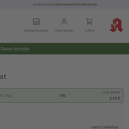
persönliche
pharmazeutische Beratung
Rezept einlösen
Mein Konto
0,00 €
Deine Vorteile
at
UVP:
3,29 €
-4%
€ / 1 kg)
3,15 €
sofort lieferbar