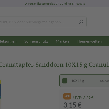
versandkostenfrei
ab 29 € und für E-Rezepte
letzungen
Sonnenschutz
Marken
Themenwelten
ranatapfel-Sanddorn 10X15 g Granul
10X15 g
(21,00 
-4%
UVP:
3,29 €
3,15 €