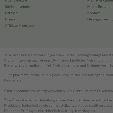
Über Sanicare
Mein Merkzettel
Stellenangebote
Meine Bestellun
Partner
Kontakt
Presse
Neuregistrierun
Affiliate Programm
Zu Risiken und Nebenwirkungen lesen Sie die Packungsbeilage und fra
Arzneimittelpreisverordnung. UVP: Unverbindliche Preisempfehlung de
Bestell­wert versand­kosten­frei. Preisänderungen und Irrtümer vorbeh
1
Eine pharmazeutische Prüfung der Arzneimittel und sonstigen Pro
Herstellers.
2
Biozidprodukte
vorsichtig verwenden. Vor Gebrauch stets Etikett u
3
Die Übergabe deiner Bestellung an den Paketdienstleister erfolgt bei
Produktverfügbarkeit sowie vom Zustellzeitpunkt des Spediteurs abwe
Dauer der Prüfungen einschließlich Klärungen verlängern.