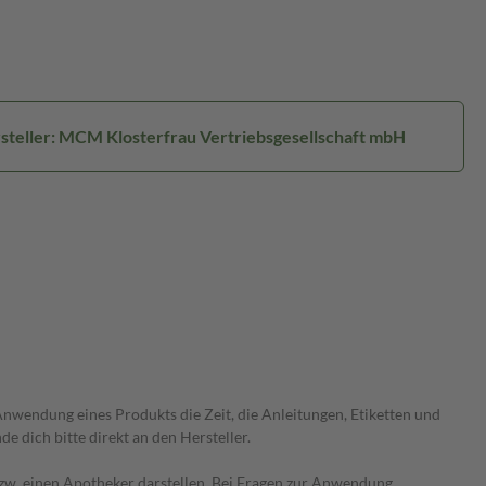
steller: MCM Klosterfrau Vertriebsgesellschaft mbH
wendung eines Produkts die Zeit, die Anleitungen, Etiketten und
 dich bitte direkt an den Hersteller.
 bzw. einen Apotheker darstellen. Bei Fragen zur Anwendung,