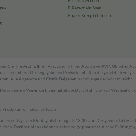
Freunde werben
gen
E-Rezept einlösen
Papier Rezept einlösen
g
gen Sie Ihre Ärztin, Ihren Arzt oder in Ihrer Apotheke. AVP: Üblicher A
s Herstellers. Die angegebenen Preise beinhalten die gesetzlich vorgesc
alten. Alle Angebote und Gratis-Beigaben nur solange der Vorrat reicht.
dukte in deinem Warenkorb beinhaltet die Durchführung von Wechselwir
nd Produktinformationen lesen.
 uns werktags von Montag bis Freitag bis 18:00 Uhr. Der genaue Lieferze
ichen. Darüber hinaus können notwendige pharmazeutische Prüfungen, die