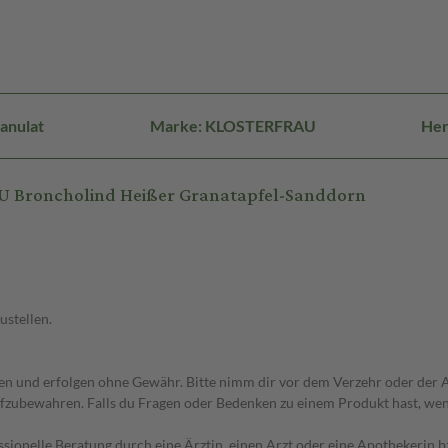
anulat
Marke: KLOSTERFRAU
Her
U Broncholind Heißer Granatapfel-Sanddorn
ustellen.
 und erfolgen ohne Gewähr. Bitte nimm dir vor dem Verzehr oder der An
fzubewahren. Falls du Fragen oder Bedenken zu einem Produkt hast, wende
essionelle Beratung durch eine Ärztin, einen Arzt oder eine Apothekerin