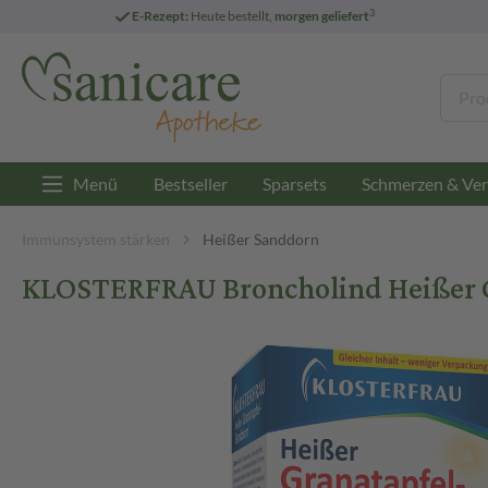
3
E-Rezept:
Heute bestellt,
morgen geliefert
Menü
Bestseller
Sparsets
Schmerzen & Ver
Immunsystem stärken
Heißer Sanddorn
KLOSTERFRAU Broncholind Heißer G