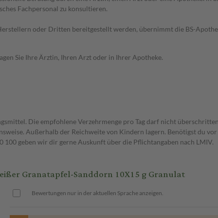
sches Fachpersonal zu konsultieren.
n Herstellern oder Dritten bereitgestellt werden, übernimmt die BS-Apot
en Sie Ihre Ärztin, Ihren Arzt oder in Ihrer Apotheke.
gsmittel. Die empfohlene Verzehrmenge pro Tag darf nicht überschritten
weise. Außerhalb der Reichweite von Kindern lagern. Benötigst du vor 
00 geben wir dir gerne Auskunft über die Pflichtangaben nach LMIV.
ßer Granatapfel-Sanddorn 10X15 g Granulat
Bewertungen nur in der aktuellen Sprache anzeigen.