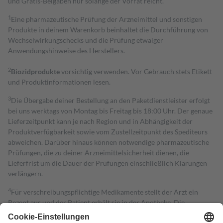
und Gratis-Beigaben nur solange der Vorrat reicht.
1
Eine pharmazeutische Prüfung der Arzneimittel und sonstigen
Produkte in deinem Warenkorb beinhaltet die Durchführung von
Wechselwirkungschecks und die Prüfung etwaiger
Anwendungshinweise des Herstellers.
2
Biozidprodukte
vorsichtig verwenden. Vor Gebrauch stets Etikett
und Produktinformationen lesen.
3
Die Übergabe deiner Bestellung an den Paketdienstleister erfolgt
bei uns werktags von Montag bis Freitag bis 18:00 Uhr. Der genaue
Lieferzeitpunkt kann je nach Region und in Abhängigkeit der
Produktverfügbarkeit sowie vom Zustellzeitpunkt des Spediteurs
abweichen. Darüber hinaus können notwendige pharmazeutische
Prüfungen, die zu deiner Arzneimittelsicherheit dienen, die
Lieferfrist um die Dauer der Prüfungen einschließlich Klärungen
verlängern.
4
Für verschreibungspflichtige Medikamente stellt der Arzt ein
Rezept aus und der Patient erhält sie in der Apotheke. Die
gesetzliche Krankenversicherung übernimmt in der Regel die