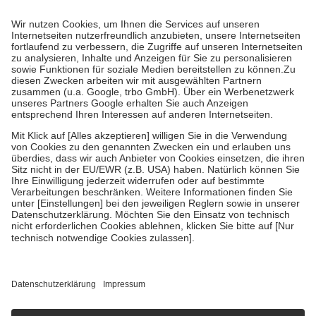
Kosten dafür, der Versicherte trägt einen Teil davon als Zuzahlung
mit.
Grundsätzlich leisten Mitglieder Zuzahlungen in Höhe von zehn
Prozent des Abgabepreises,
mindestens
jedoch
fünf Euro
und
höchstens zehn Euro.
Es sind jedoch nie mehr als die tatsächlichen
Kosten der Leistung zu entrichten.
Diese Regeln gelten grundsätzlich auch für Online-Apotheken.
Bei Heilmitteln und häuslicher Krankenpflege beträgt die
Zuzahlung zehn Prozent der Kosten sowie zehn Euro je
Verordnung.
Um das Engagement der Versicherten für ihre eigene Gesundheit zu
stärken und die besondere Stellung der Familie zu unterstützen,
fallen
keine Zuzahlungen
an bei:
• Kindern und Jugendlichen bis zum vollendeten 18. Lebensjahr
mit Ausnahme der Fahrkosten
• Untersuchungen zur Vorsorge und Früherkennung, die von der
GKV getragen werden
• empfohlenen Schutzimpfungen
• Harn- und Blutteststreifen
Wir nutzen Trusted Shops als unabhängigen Dienstleister für die
Einholung von Bewertungen. Trusted Shops hat Maßnahmen