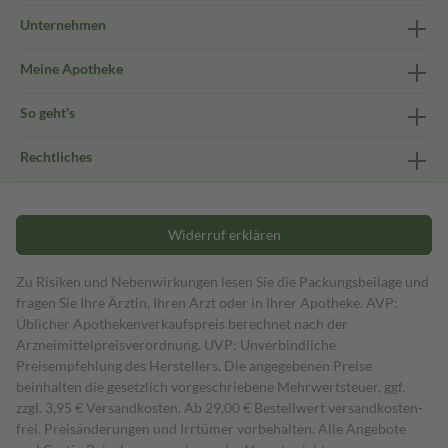
Unternehmen
Meine Apotheke
So geht's
Rechtliches
Widerruf erklären
Zu Risiken und Nebenwirkungen lesen Sie die Packungsbeilage und
fragen Sie Ihre Ärztin, Ihren Arzt oder in Ihrer Apotheke. AVP:
Üblicher Apothekenverkaufspreis berechnet nach der
Arzneimittelpreisverordnung. UVP: Unverbindliche
Preisempfehlung des Herstellers. Die angegebenen Preise
beinhalten die gesetzlich vorgeschriebene Mehrwertsteuer, ggf.
zzgl. 3,95 € Versandkosten. Ab 29,00 € Bestell­wert versand­kosten­
frei. Preisänderungen und Irrtümer vorbehalten. Alle Angebote