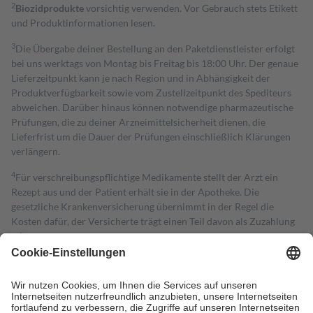
2
Biozidprodukte
vorsichtig verwenden. Vor Gebrauch stets Etikett
und Produktinformationen lesen.
3
Die Übergabe deiner Bestellung an den Paketdienstleister erfolgt
bei uns werktags von Montag bis Freitag bis 18:00 Uhr. Der genaue
Lieferzeitpunkt kann je nach Region und in Abhängigkeit der
Produktverfügbarkeit sowie vom Zustellzeitpunkt des Spediteurs
abweichen. Darüber hinaus können notwendige pharmazeutische
Prüfungen, die zu deiner Arzneimittelsicherheit dienen, die
Lieferfrist um die Dauer der Prüfungen einschließlich Klärungen
verlängern.
4
Für verschreibungspflichtige Medikamente stellt der Arzt ein
Rezept aus und der Patient erhält sie in der Apotheke. Die
gesetzliche Krankenversicherung übernimmt in der Regel die
Kosten dafür, der Versicherte trägt einen Teil davon als Zuzahlung
mit.
Grundsätzlich leisten Mitglieder Zuzahlungen in Höhe von zehn
Prozent des Abgabepreises,
mindestens
jedoch
fünf Euro
und
höchstens zehn Euro.
Es sind jedoch nie mehr als die tatsächlichen
Kosten der Leistung zu entrichten.
Diese Regeln gelten grundsätzlich auch für Online-Apotheken.