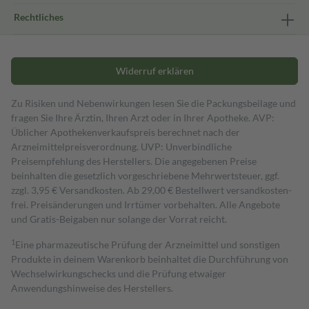
Rechtliches
Widerruf erklären
Zu Risiken und Nebenwirkungen lesen Sie die Packungsbeilage und
fragen Sie Ihre Ärztin, Ihren Arzt oder in Ihrer Apotheke. AVP:
Üblicher Apothekenverkaufspreis berechnet nach der
Arzneimittelpreisverordnung. UVP: Unverbindliche
Preisempfehlung des Herstellers. Die angegebenen Preise
beinhalten die gesetzlich vorgeschriebene Mehrwertsteuer, ggf.
zzgl. 3,95 € Versandkosten. Ab 29,00 € Bestell­wert versand­kosten­
frei. Preisänderungen und Irrtümer vorbehalten. Alle Angebote
und Gratis-Beigaben nur solange der Vorrat reicht.
1
Eine pharmazeutische Prüfung der Arzneimittel und sonstigen
Produkte in deinem Warenkorb beinhaltet die Durchführung von
Wechselwirkungschecks und die Prüfung etwaiger
Anwendungshinweise des Herstellers.