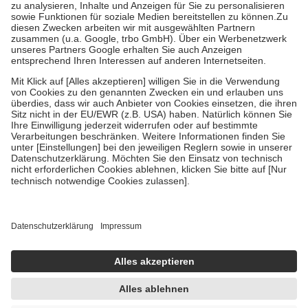
Bei Heilmitteln und häuslicher Krankenpflege beträgt die
Zuzahlung zehn Prozent der Kosten sowie zehn Euro je
Verordnung.
Um das Engagement der Versicherten für ihre eigene Gesundheit zu
stärken und die besondere Stellung der Familie zu unterstützen,
fallen
keine Zuzahlungen
an bei:
• Kindern und Jugendlichen bis zum vollendeten 18. Lebensjahr
mit Ausnahme der Fahrkosten
• Untersuchungen zur Vorsorge und Früherkennung, die von der
GKV getragen werden
• empfohlenen Schutzimpfungen
• Harn- und Blutteststreifen
Wir nutzen Trusted Shops als unabhängigen Dienstleister für die
Einholung von Bewertungen. Trusted Shops hat Maßnahmen
getroffen, um sicherzustellen, dass es sich um echte Bewertungen
handelt. Mehr Informationen findest du hier:
https://help.etrusted.com/hc/de/articles/4419944605341
Einige Bilder und Inhalte wurden unter Zuhilfenahme künstlicher
Intelligenz erstellt.