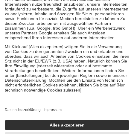
Grundsätzlich leisten Mitglieder Zuzahlungen in Höhe von zehn
Prozent des Abgabepreises,
mindestens
jedoch
fünf Euro
und
höchstens zehn Euro.
Es sind jedoch nie mehr als die tatsächlichen
Kosten der Leistung zu entrichten.
Diese Regeln gelten grundsätzlich auch für Online-Apotheken.
Bei Heilmitteln und häuslicher Krankenpflege beträgt die
Zuzahlung zehn Prozent der Kosten sowie zehn Euro je
Verordnung.
Um das Engagement der Versicherten für ihre eigene Gesundheit zu
stärken und die besondere Stellung der Familie zu unterstützen,
fallen
keine Zuzahlungen
an bei:
• Kindern und Jugendlichen bis zum vollendeten 18. Lebensjahr
mit Ausnahme der Fahrkosten
• Untersuchungen zur Vorsorge und Früherkennung, die von der
GKV getragen werden
• empfohlenen Schutzimpfungen
• Harn- und Blutteststreifen
Wir nutzen Trusted Shops als unabhängigen Dienstleister für die
Einholung von Bewertungen. Trusted Shops hat Maßnahmen
getroffen, um sicherzustellen, dass es sich um echte Bewertungen
handelt. Mehr Informationen findest du hier: