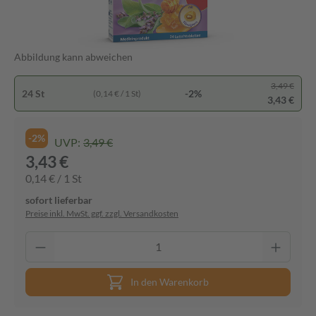
Abbildung kann abweichen
3,49 €
24 St
-2%
(0,14 € / 1 St)
3,43 €
-2%
UVP:
3,49 €
3,43 €
0,14 € / 1 St
sofort lieferbar
Preise inkl. MwSt. ggf. zzgl. Versandkosten
In den Warenkorb