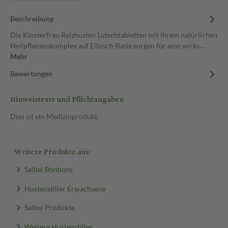
Beschreibung
Die Klosterfrau Reizhusten Lutschtabletten mit ihrem natürlichen
Heilpflanzenkomplex auf Eibisch-Basis sorgen für eine wirks…
Mehr
Bewertungen
Hinweistexte und Pflichtangaben
Dies ist ein Medizinprodukt.
Weitere Produkte aus:
Salbei Bonbons
Hustenstiller Erwachsene
Salbei Produkte
Weitere Hustenstiller