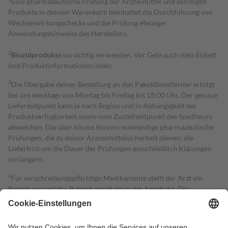
Eine pharmazeutische Prüfung der Arzneimittel und sonstigen
Produkte in deinem Warenkorb beinhaltet die Durchführung von
Wechselwirkungschecks und die Prüfung etwaiger
Anwendungshinweise des Herstellers.
2
Biozidprodukte
vorsichtig verwenden. Vor Gebrauch stets Etikett
und Produktinformationen lesen.
3
Die Übergabe deiner Bestellung an den Paketdienstleister erfolgt
bei uns werktags von Montag bis Freitag bis 18:00 Uhr. Der genaue
Lieferzeitpunkt kann je nach Region und in Abhängigkeit der
Produktverfügbarkeit sowie vom Zustellzeitpunkt des Spediteurs
abweichen. Darüber hinaus können notwendige pharmazeutische
Prüfungen, die zu deiner Arzneimittelsicherheit dienen, die
Lieferfrist um die Dauer der Prüfungen einschließlich Klärungen
verlängern.
4
Für verschreibungspflichtige Medikamente stellt der Arzt ein
Rezept aus und der Patient erhält sie in der Apotheke. Die
gesetzliche Krankenversicherung übernimmt in der Regel die
Kosten dafür, der Versicherte trägt einen Teil davon als Zuzahlung
mit.