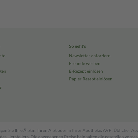
e
So geht's
nto
Newsletter anfordern
Freunde werben
gen
E-Rezept einlösen
Papier Rezept einlösen
g
gen Sie Ihre Ärztin, Ihren Arzt oder in Ihrer Apotheke. AVP: Üblicher A
s Herstellers. Die angegebenen Preise beinhalten die gesetzlich vorgesc