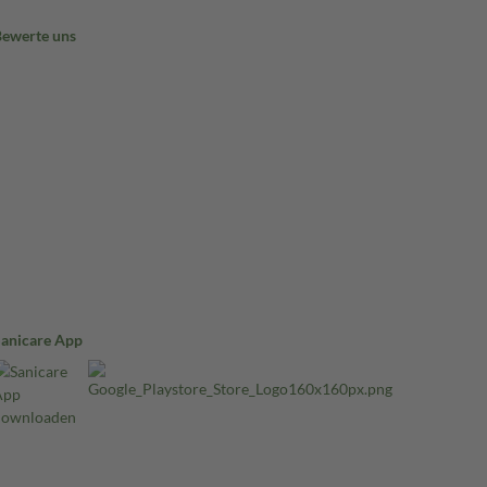
Bewerte uns
Sanicare App