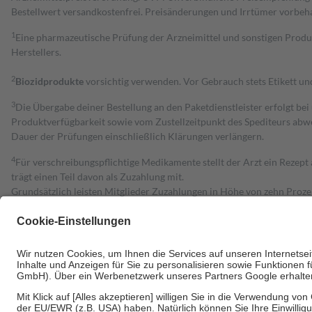
Bestell­wert versand­kosten­frei. Preisänderungen und Irrtümer vorbeh
1
Eine pharmazeutische Prüfung der Arzneimittel und sonstigen Pro
Herstellers.
2
Biozidprodukte
vorsichtig verwenden. Vor Gebrauch stets Etikett u
3
Die Übergabe deiner Bestellung an den Paketdienstleister erfolgt bei
Produktverfügbarkeit sowie vom Zustellzeitpunkt des Spediteurs abwe
Dauer der Prüfungen einschließlich Klärungen verlängern.
4
Für verschreibungspflichtige Medikamente stellt der Arzt ein Rezept 
trägt einen Teil davon als Zuzahlung mit.
Grundsätzlich leisten Mitglieder Zuzahlungen in Höhe von zehn Proz
zu entrichten.
Diese Regeln gelten grundsätzlich auch für Online-Apotheken.
Bei Heilmitteln und häuslicher Krankenpflege beträgt die Zuzahlung 
Um das Engagement der Versicherten für ihre eigene Gesundheit zu stä
• Kindern und Jugendlichen bis zum vollendeten 18. Lebensjahr mit
• Untersuchungen zur Vorsorge und Früherkennung, die von der GKV
• empfohlenen Schutzimpfungen
• Harn- und Blutteststreifen