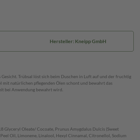
Hersteller: Kneipp GmbH
esicht. Trübsal löst sich beim Duschen in Luft auf und der fruchtig
l mit natürlichen pflegenden Ölen schont und bewahrt das
keit bei Anwendung bewahrt wird.
18 Glyceryl Oleate/ Cocoate, Prunus Amygdalus Dulcis (Sweet
) Peel Oil, Limonene, Linalool, Hexyl Cinnamal, Citronellol, Sodium