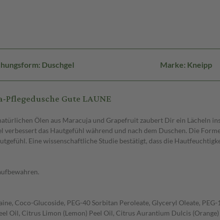
chungsform: Duschgel
Marke: Kneipp
a-Pflegedusche Gute LAUNE
ürlichen Ölen aus Maracuja und Grapefruit zaubert Dir ein Lächeln ins G
rmel verbessert das Hautgefühl während und nach dem Duschen. Die Forme
tgefühl. Eine wissenschaftliche Studie bestätigt, dass die Hautfeuchtig
 aufbewahren.
aine, Coco-Glucoside, PEG-40 Sorbitan Peroleate, Glyceryl Oleate, PEG-
 Peel Oil, Citrus Limon (Lemon) Peel Oil, Citrus Aurantium Dulcis (Orange