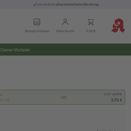
persönliche
pharmazeutische Beratung
Rezept einlösen
Mein Konto
0,00 €
Deine Vorteile
UVP:
3,99 €
pp
-6%
3,75 €
 / 1 l)