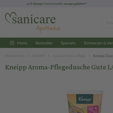
3
E-Rezept:
Heute bestellt,
morgen geliefert
Menü
Bestseller
Sparsets
Schmerzen & Ver
Markenshop
KNEIPP
Kneipp Körperpflege
Kneipp Dusc
Kneipp Aroma-Pflegedusche Gute L