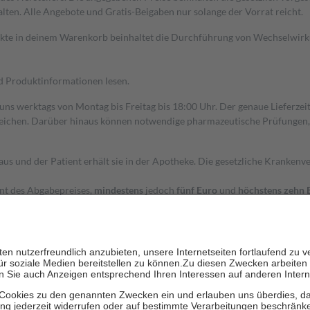
alten. Alle Angebote und Gratis-Beigaben nur solange der Vorrat reicht.
dukte in deinem Warenkorb beinhaltet die Durchführung von Wechselwir
nd Produktinformationen lesen.
 uns werktags von Montag bis Freitag bis 18:00 Uhr. Der genaue Lieferze
ichen. Darüber hinaus können notwendige pharmazeutische Prüfungen, die
aus und der Patient erhält sie in der Apotheke. Die gesetzliche Krankenv
ent des Abgabepreises,
mindestens
jedoch
fünf Euro
und
höchstens zehn 
zehn Prozent der Kosten sowie zehn Euro je Verordnung.
rken und die besondere Stellung der Familie zu unterstützen, fallen
kein
 Ausnahme der Fahrkosten
 getragen werden