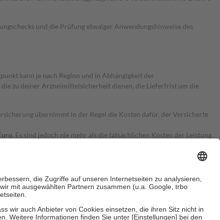
kungschecks und die Prüfung etwaiger Anwendungshinweise des
itpunkt kann je nach Region und in Abhängigkeit der
 zu deiner Arzneimittelsicherheit dienen, die Lieferfrist um die
ersicherung übernimmt in der Regel die Kosten dafür, der Versicherte
Euro.
Es sind jedoch nie mehr als die tatsächlichen Kosten der Leistung
e Zuzahlungen
an bei: