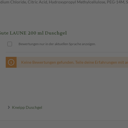
Sodium Chloride, Citric Acid, Hydroxypropyl Methylcellulose, PEG-14M, S
Gute LAUNE 200 ml Duschgel
Bewertungen nur in der aktuellen Sprache anzeigen.
Keine Bewertungen gefunden. Teile deine Erfahrungen mit a
Kneipp Duschgel