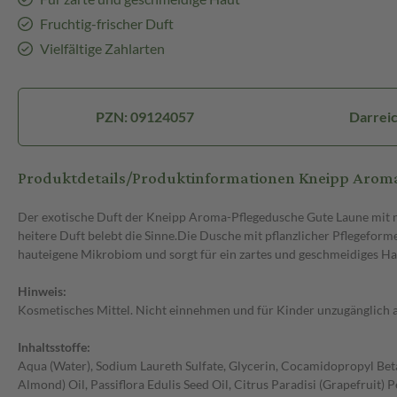
Fruchtig-frischer Duft
Vielfältige Zahlarten
PZN: 09124057
Darrei
Produktdetails/Produktinformationen Kneipp Arom
Der exotische Duft der Kneipp Aroma-Pflegedusche Gute Laune mit nat
heitere Duft belebt die Sinne.Die Dusche mit pflanzlicher Pflegefo
hauteigene Mikrobiom und sorgt für ein zartes und geschmeidiges Hau
Hinweis:
Kosmetisches Mittel. Nicht einnehmen und für Kinder unzugänglich
Inhaltsstoffe:
Aqua (Water), Sodium Laureth Sulfate, Glycerin, Cocamidopropyl Bet
Almond) Oil, Passiflora Edulis Seed Oil, Citrus Paradisi (Grapefruit)