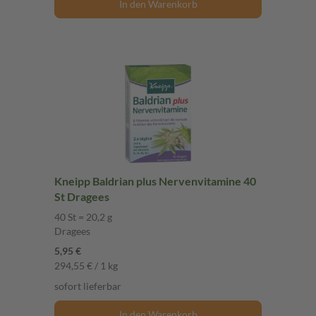
In den Warenkorb
Kneipp Baldrian plus Nervenvitamine 40
St Dragees
40 St = 20,2 g
Dragees
5,95 €
294,55 € / 1 kg
sofort lieferbar
In den Warenkorb