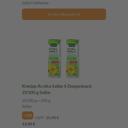
sofort lieferbar
In den Warenkorb
Kneipp Arnika Salbe S Doppelpack
2X100 g Salbe
2X100 g = 200 g
Salbe
-13%
UVP:
15,98 €
13,90 €