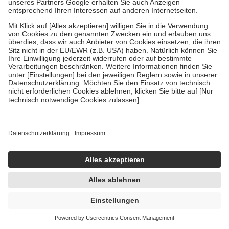
Kneipp Aroma-Pflegedusche Gute
LAUNE 200 ml Duschgel
200 ml
Duschgel
-6%
UVP:
3,99 €
3,75 €
18,75 € / 1 l
sofort lieferbar