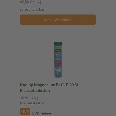
69,50 € / 1 kg
sofort lieferbar
In den Warenkorb
Kneipp Magnesium B+C+E 20 St
Brausetabletten
20 St = 78 g
Brausetabletten
-10%
UVP:
3,29 €