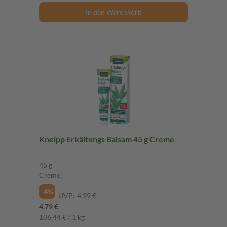
In den Warenkorb
Kneipp Erkältungs Balsam 45 g Creme
45 g
Creme
-4%
UVP:
4,99 €
4,79 €
106,44 € / 1 kg