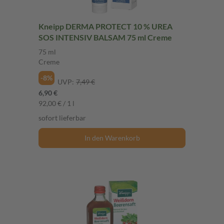
Kneipp DERMA PROTECT 10 % UREA
SOS INTENSIV BALSAM 75 ml Creme
75 ml
Creme
-8%
UVP:
7,49 €
6,90 €
92,00 € / 1 l
sofort lieferbar
In den Warenkorb