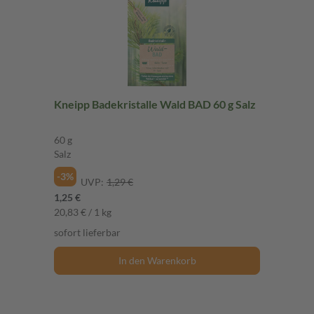
Kneipp Badekristalle Wald BAD 60 g Salz
60 g
Salz
-3%
UVP:
1,29 €
1,25 €
20,83 € / 1 kg
sofort lieferbar
In den Warenkorb