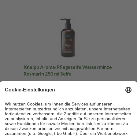
Kneipp Aroma-Pflegeseife Wasserminze
Rosmarin 250 ml Seife
250 ml
Seife
-10%
UVP:
2,99 €
2,68 €
10,72 € / 1 l
sofort lieferbar
In den Warenkorb