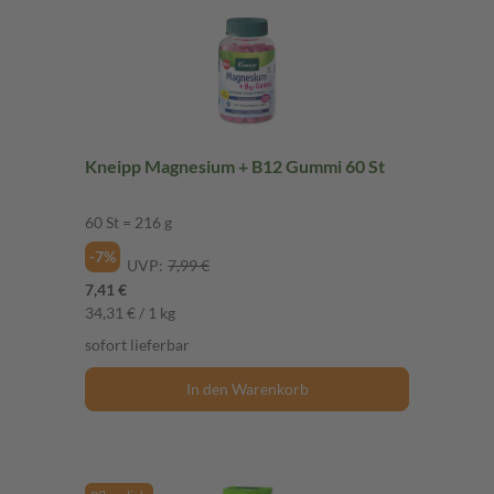
Kneipp Magnesium + B12 Gummi 60 St
60 St = 216 g
-7%
UVP:
7,99 €
7,41 €
34,31 € / 1 kg
sofort lieferbar
In den Warenkorb