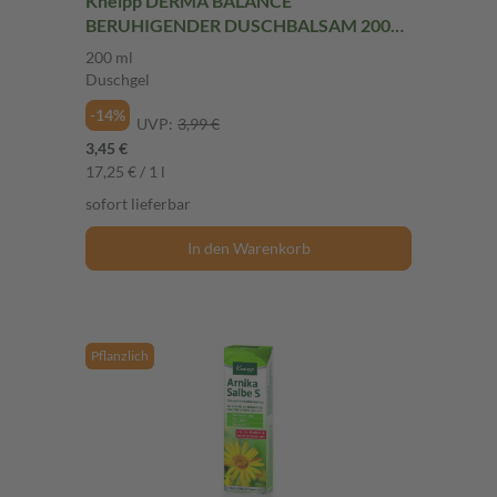
Kneipp DERMA BALANCE
BERUHIGENDER DUSCHBALSAM 200
ml Duschgel
200 ml
Duschgel
-14%
UVP:
3,99 €
3,45 €
17,25 € / 1 l
sofort lieferbar
In den Warenkorb
Pflanzlich