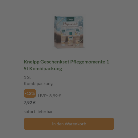
Kneipp Geschenkset Pflegemomente 1
St Kombipackung
1 St
Kombipackung
-12%
UVP:
8,99 €
7,92 €
sofort lieferbar
In den Warenkorb