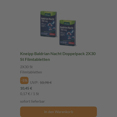
Kneipp Baldrian Nacht Doppelpack 2X30
St Filmtabletten
2X30 St
Filmtabletten
-5%
UVP:
10,98 €
10,45 €
0,17 € / 1 St
sofort lieferbar
In den Warenkorb