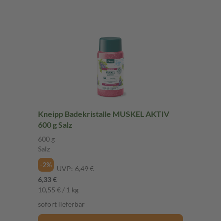
Kneipp Badekristalle MUSKEL AKTIV
600 g Salz
600 g
Salz
-2%
UVP:
6,49 €
6,33 €
10,55 € / 1 kg
sofort lieferbar