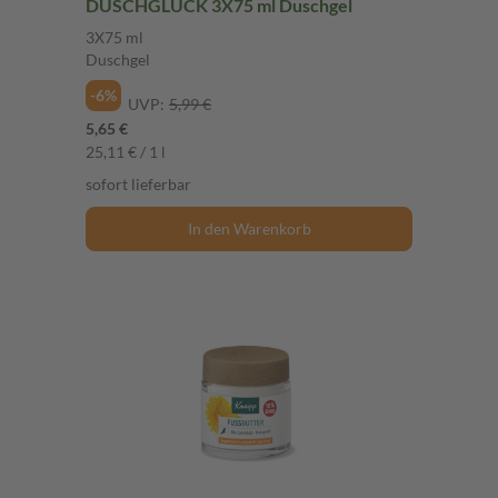
DUSCHGLÜCK 3X75 ml Duschgel
3X75 ml
Duschgel
-6%
UVP:
5,99 €
5,65 €
25,11 € / 1 l
sofort lieferbar
In den Warenkorb