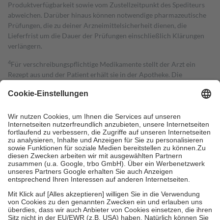
Produktverfügbarkeit sowie vom Zustellzeitpunkt des Spediteurs
abweichen. Darüber hinaus können notwendige pharmazeutische
Prüfungen, die zu deiner Arzneimittelsicherheit dienen, die
Lieferfrist um die Dauer der Prüfungen einschließlich Klärungen
verlängern.
4
Für verschreibungspflichtige Medikamente stellt der Arzt ein
Rezept aus und der Patient erhält sie in der Apotheke. Die
gesetzliche Krankenversicherung übernimmt in der Regel die
Kosten dafür, der Versicherte trägt einen Teil davon als Zuzahlung
mit.
Grundsätzlich leisten Mitglieder Zuzahlungen in Höhe von zehn
Prozent des Abgabepreises,
mindestens
jedoch
fünf Euro
und
höchstens zehn Euro.
Es sind jedoch nie mehr als die tatsächlichen
Kosten der Leistung zu entrichten.
Diese Regeln gelten grundsätzlich auch für Online-Apotheken.
Bei Heilmitteln und häuslicher Krankenpflege beträgt die
Zuzahlung zehn Prozent der Kosten sowie zehn Euro je
Verordnung.
Um das Engagement der Versicherten für ihre eigene Gesundheit zu
stärken und die besondere Stellung der Familie zu unterstützen,
fallen
keine Zuzahlungen
an bei: