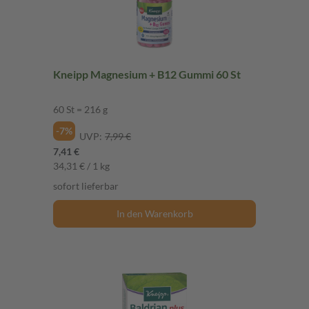
Kneipp Magnesium + B12 Gummi 60 St
60 St = 216 g
-7%
UVP:
7,99 €
7,41 €
34,31 € / 1 kg
sofort lieferbar
In den Warenkorb