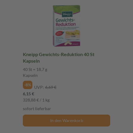
Kneipp Gewichts-Reduktion 40 St
Kapseln
40 St = 18,7 g
Kapseln
-8%
UVP:
6,69 €
6,15 €
328,88 € / 1 kg
sofort lieferbar
In den Warenkorb