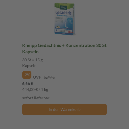
Kneipp Gedächtnis + Konzentration 30 St
Kapseln
30 St = 15 g
Kapseln
-2%
UVP:
6,79 €
6,66 €
444,00 € / 1 kg
sofort lieferbar
In den Warenkorb