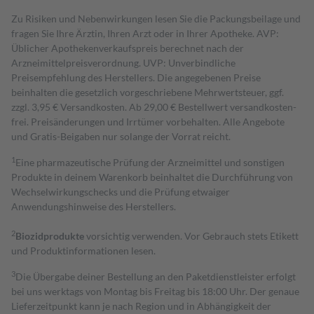
Zu Risiken und Nebenwirkungen lesen Sie die Packungsbeilage und
fragen Sie Ihre Ärztin, Ihren Arzt oder in Ihrer Apotheke. AVP:
Üblicher Apothekenverkaufspreis berechnet nach der
Arzneimittelpreisverordnung. UVP: Unverbindliche
Preisempfehlung des Herstellers. Die angegebenen Preise
beinhalten die gesetzlich vorgeschriebene Mehrwertsteuer, ggf.
zzgl. 3,95 € Versandkosten. Ab 29,00 € Bestell­wert versand­kosten­
frei. Preisänderungen und Irrtümer vorbehalten. Alle Angebote
und Gratis-Beigaben nur solange der Vorrat reicht.
1
Eine pharmazeutische Prüfung der Arzneimittel und sonstigen
Produkte in deinem Warenkorb beinhaltet die Durchführung von
Wechselwirkungschecks und die Prüfung etwaiger
Anwendungshinweise des Herstellers.
2
Biozidprodukte
vorsichtig verwenden. Vor Gebrauch stets Etikett
und Produktinformationen lesen.
3
Die Übergabe deiner Bestellung an den Paketdienstleister erfolgt
bei uns werktags von Montag bis Freitag bis 18:00 Uhr. Der genaue
Lieferzeitpunkt kann je nach Region und in Abhängigkeit der