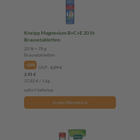
Kneipp Magnesium B+C+E 20 St
Brausetabletten
20 St = 78 g
Brausetabletten
-10%
UVP:
3,29 €
2,95 €
37,82 € / 1 kg
sofort lieferbar
In den Warenkorb