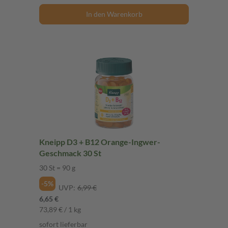
In den Warenkorb
Kneipp D3 + B12 Orange-Ingwer-
Geschmack 30 St
30 St = 90 g
-5%
UVP:
6,99 €
6,65 €
73,89 € / 1 kg
sofort lieferbar