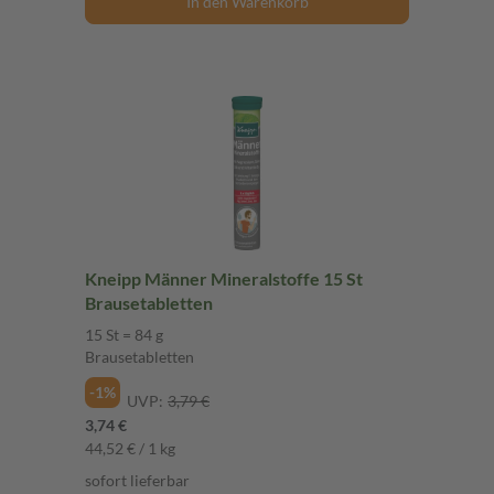
In den Warenkorb
Kneipp Männer Mineralstoffe 15 St
Brausetabletten
15 St = 84 g
Brausetabletten
-1%
UVP:
3,79 €
3,74 €
44,52 € / 1 kg
sofort lieferbar