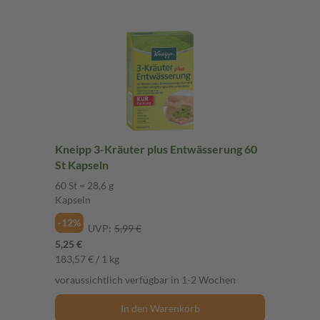
Kneipp 3-Kräuter plus Entwässerung 60
St Kapseln
60 St = 28,6 g
Kapseln
-12%
UVP:
5,99 €
5,25 €
183,57 € / 1 kg
voraussichtlich verfügbar in 1-2 Wochen
In den Warenkorb