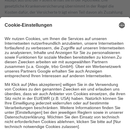
gesetzliche Krankenversicherung übernimmt in der Regel die
Kosten dafür, der Versicherte trägt einen Teil davon als Zuzahlung
mit.
Grundsätzlich leisten Mitglieder Zuzahlungen in Höhe von zehn
Prozent des Abgabepreises,
mindestens
jedoch
fünf Euro
und
höchstens zehn Euro.
Es sind jedoch nie mehr als die tatsächlichen
Kosten der Leistung zu entrichten.
Diese Regeln gelten grundsätzlich auch für Online-Apotheken.
Bei Heilmitteln und häuslicher Krankenpflege beträgt die
Zuzahlung zehn Prozent der Kosten sowie zehn Euro je
Verordnung.
Um das Engagement der Versicherten für ihre eigene Gesundheit zu
stärken und die besondere Stellung der Familie zu unterstützen,
fallen
keine Zuzahlungen
an bei:
• Kindern und Jugendlichen bis zum vollendeten 18. Lebensjahr
mit Ausnahme der Fahrkosten
• Untersuchungen zur Vorsorge und Früherkennung, die von der
GKV getragen werden
• empfohlenen Schutzimpfungen
• Harn- und Blutteststreifen