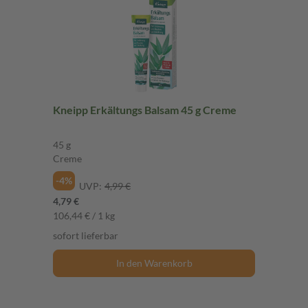
Kneipp Erkältungs Balsam 45 g Creme
45 g
Creme
-4%
UVP:
4,99 €
4,79 €
106,44 € / 1 kg
sofort lieferbar
In den Warenkorb