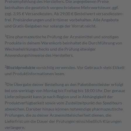
Preisempfehlung des Herstellers. Die angegebenen Preise
beinhalten die gesetzlich vorgeschriebene Mehrwertsteuer, ggf.
zzgl. 3,95 € Versandkosten. Ab 29,00 € Bestell­wert versand­kosten­
frei. Preisänderungen und Irrtümer vorbehalten. Alle Angebote
und Gratis-Beigaben nur solange der Vorrat reicht.
1
Eine pharmazeutische Prüfung der Arzneimittel und sonstigen
Produkte in deinem Warenkorb beinhaltet die Durchführung von
Wechselwirkungschecks und die Prüfung etwaiger
Anwendungshinweise des Herstellers.
2
Biozidprodukte
vorsichtig verwenden. Vor Gebrauch stets Etikett
und Produktinformationen lesen.
3
Die Übergabe deiner Bestellung an den Paketdienstleister erfolgt
bei uns werktags von Montag bis Freitag bis 18:00 Uhr. Der genaue
Lieferzeitpunkt kann je nach Region und in Abhängigkeit der
Produktverfügbarkeit sowie vom Zustellzeitpunkt des Spediteurs
abweichen. Darüber hinaus können notwendige pharmazeutische
Prüfungen, die zu deiner Arzneimittelsicherheit dienen, die
Lieferfrist um die Dauer der Prüfungen einschließlich Klärungen
verlängern.