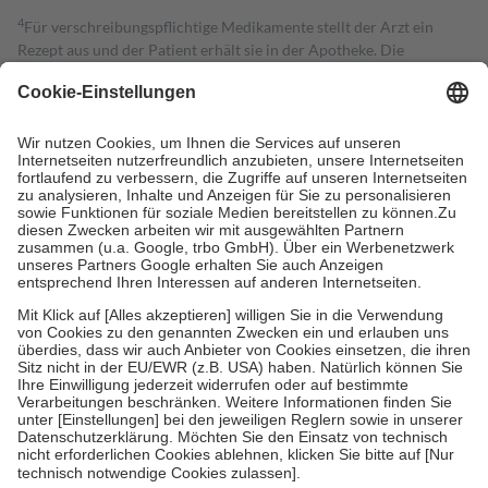
4
Für verschreibungspflichtige Medikamente stellt der Arzt ein
Rezept aus und der Patient erhält sie in der Apotheke. Die
gesetzliche Krankenversicherung übernimmt in der Regel die
Kosten dafür, der Versicherte trägt einen Teil davon als Zuzahlung
mit.
Grundsätzlich leisten Mitglieder Zuzahlungen in Höhe von zehn
Prozent des Abgabepreises,
mindestens
jedoch
fünf Euro
und
höchstens zehn Euro.
Es sind jedoch nie mehr als die tatsächlichen
Kosten der Leistung zu entrichten.
Diese Regeln gelten grundsätzlich auch für Online-Apotheken.
Bei Heilmitteln und häuslicher Krankenpflege beträgt die
Zuzahlung zehn Prozent der Kosten sowie zehn Euro je
Verordnung.
Um das Engagement der Versicherten für ihre eigene Gesundheit zu
stärken und die besondere Stellung der Familie zu unterstützen,
fallen
keine Zuzahlungen
an bei:
• Kindern und Jugendlichen bis zum vollendeten 18. Lebensjahr
mit Ausnahme der Fahrkosten
• Untersuchungen zur Vorsorge und Früherkennung, die von der
GKV getragen werden
• empfohlenen Schutzimpfungen