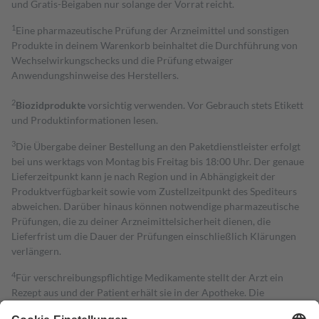
und Gratis-Beigaben nur solange der Vorrat reicht.
1
Eine pharmazeutische Prüfung der Arzneimittel und sonstigen
Produkte in deinem Warenkorb beinhaltet die Durchführung von
Wechselwirkungschecks und die Prüfung etwaiger
Anwendungshinweise des Herstellers.
2
Biozidprodukte
vorsichtig verwenden. Vor Gebrauch stets Etikett
und Produktinformationen lesen.
3
Die Übergabe deiner Bestellung an den Paketdienstleister erfolgt
bei uns werktags von Montag bis Freitag bis 18:00 Uhr. Der genaue
Lieferzeitpunkt kann je nach Region und in Abhängigkeit der
Produktverfügbarkeit sowie vom Zustellzeitpunkt des Spediteurs
abweichen. Darüber hinaus können notwendige pharmazeutische
Prüfungen, die zu deiner Arzneimittelsicherheit dienen, die
Lieferfrist um die Dauer der Prüfungen einschließlich Klärungen
verlängern.
4
Für verschreibungspflichtige Medikamente stellt der Arzt ein
Rezept aus und der Patient erhält sie in der Apotheke. Die
gesetzliche Krankenversicherung übernimmt in der Regel die