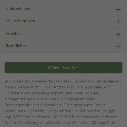
Unternehmen
Meine Apotheke
So geht's
Rechtliches
Widerruf erklären
Zu Risiken und Nebenwirkungen lesen Sie die Packungsbeilage und
fragen Sie Ihre Ärztin, Ihren Arzt oder in Ihrer Apotheke. AVP:
Üblicher Apothekenverkaufspreis berechnet nach der
Arzneimittelpreisverordnung. UVP: Unverbindliche
Preisempfehlung des Herstellers. Die angegebenen Preise
beinhalten die gesetzlich vorgeschriebene Mehrwertsteuer, ggf.
zzgl. 3,95 € Versandkosten. Ab 29,00 € Bestell­wert versand­kosten­
frei. Preisänderungen und Irrtümer vorbehalten. Alle Angebote