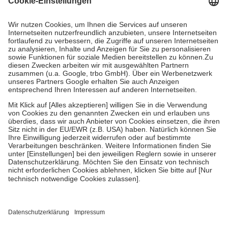
Kosten dafür, der Versicherte trägt einen Teil davon als Zuzahlung
mit.
Grundsätzlich leisten Mitglieder Zuzahlungen in Höhe von zehn
Prozent des Abgabepreises,
mindestens
jedoch
fünf Euro
und
höchstens zehn Euro.
Es sind jedoch nie mehr als die tatsächlichen
Kosten der Leistung zu entrichten.
Diese Regeln gelten grundsätzlich auch für Online-Apotheken.
Bei Heilmitteln und häuslicher Krankenpflege beträgt die
Zuzahlung zehn Prozent der Kosten sowie zehn Euro je
Verordnung.
Um das Engagement der Versicherten für ihre eigene Gesundheit zu
stärken und die besondere Stellung der Familie zu unterstützen,
fallen
keine Zuzahlungen
an bei:
• Kindern und Jugendlichen bis zum vollendeten 18. Lebensjahr
mit Ausnahme der Fahrkosten
• Untersuchungen zur Vorsorge und Früherkennung, die von der
GKV getragen werden
• empfohlenen Schutzimpfungen
• Harn- und Blutteststreifen
Wir nutzen Trusted Shops als unabhängigen Dienstleister für die
Einholung von Bewertungen. Trusted Shops hat Maßnahmen