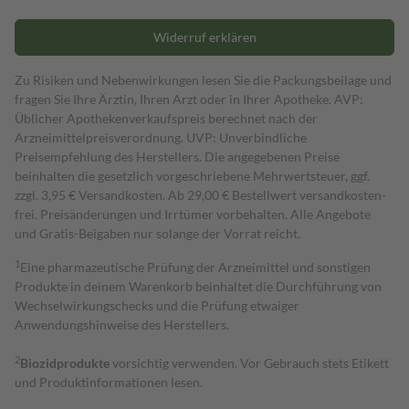
Widerruf erklären
Zu Risiken und Nebenwirkungen lesen Sie die Packungsbeilage und
fragen Sie Ihre Ärztin, Ihren Arzt oder in Ihrer Apotheke. AVP:
Üblicher Apothekenverkaufspreis berechnet nach der
Arzneimittelpreisverordnung. UVP: Unverbindliche
Preisempfehlung des Herstellers. Die angegebenen Preise
beinhalten die gesetzlich vorgeschriebene Mehrwertsteuer, ggf.
zzgl. 3,95 € Versandkosten. Ab 29,00 € Bestell­wert versand­kosten­
frei. Preisänderungen und Irrtümer vorbehalten. Alle Angebote
und Gratis-Beigaben nur solange der Vorrat reicht.
1
Eine pharmazeutische Prüfung der Arzneimittel und sonstigen
Produkte in deinem Warenkorb beinhaltet die Durchführung von
Wechselwirkungschecks und die Prüfung etwaiger
Anwendungshinweise des Herstellers.
2
Biozidprodukte
vorsichtig verwenden. Vor Gebrauch stets Etikett
und Produktinformationen lesen.