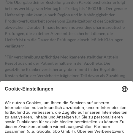
3
Die Übergabe deiner Bestellung an den Paketdienstleister erfolgt
bei uns werktags von Montag bis Freitag bis 18:00 Uhr. Der genaue
Lieferzeitpunkt kann je nach Region und in Abhängigkeit der
Produktverfügbarkeit sowie vom Zustellzeitpunkt des Spediteurs
abweichen. Darüber hinaus können notwendige pharmazeutische
Prüfungen, die zu deiner Arzneimittelsicherheit dienen, die
Lieferfrist um die Dauer der Prüfungen einschließlich Klärungen
verlängern.
4
Für verschreibungspflichtige Medikamente stellt der Arzt ein
Rezept aus und der Patient erhält sie in der Apotheke. Die
gesetzliche Krankenversicherung übernimmt in der Regel die
Kosten dafür, der Versicherte trägt einen Teil davon als Zuzahlung
mit.
Grundsätzlich leisten Mitglieder Zuzahlungen in Höhe von zehn
Prozent des Abgabepreises,
mindestens
jedoch
fünf Euro
und
höchstens zehn Euro.
Es sind jedoch nie mehr als die tatsächlichen
Kosten der Leistung zu entrichten.
Diese Regeln gelten grundsätzlich auch für Online-Apotheken.
Bei Heilmitteln und häuslicher Krankenpflege beträgt die
Zuzahlung zehn Prozent der Kosten sowie zehn Euro je
Verordnung.