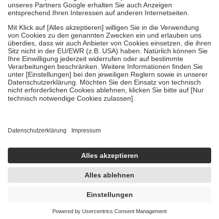
Um das Engagement der Versicherten für ihre eigene Gesundheit zu
stärken und die besondere Stellung der Familie zu unterstützen,
fallen
keine Zuzahlungen
an bei:
• Kindern und Jugendlichen bis zum vollendeten 18. Lebensjahr
mit Ausnahme der Fahrkosten
• Untersuchungen zur Vorsorge und Früherkennung, die von der
GKV getragen werden
• empfohlenen Schutzimpfungen
• Harn- und Blutteststreifen
Wir nutzen Trusted Shops als unabhängigen Dienstleister für die
Einholung von Bewertungen. Trusted Shops hat Maßnahmen
getroffen, um sicherzustellen, dass es sich um echte Bewertungen
handelt. Mehr Informationen findest du hier:
https://help.etrusted.com/hc/de/articles/4419944605341
Einige Bilder und Inhalte wurden unter Zuhilfenahme künstlicher
Intelligenz erstellt.
UVP:
4,99 €
4,79 €