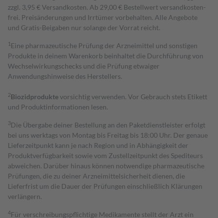
zzgl. 3,95 € Versandkosten. Ab 29,00 € Bestell­wert versand­kosten­
frei. Preisänderungen und Irrtümer vorbehalten. Alle Angebote
und Gratis-Beigaben nur solange der Vorrat reicht.
1
Eine pharmazeutische Prüfung der Arzneimittel und sonstigen
Produkte in deinem Warenkorb beinhaltet die Durchführung von
Wechselwirkungschecks und die Prüfung etwaiger
Anwendungshinweise des Herstellers.
2
Biozidprodukte
vorsichtig verwenden. Vor Gebrauch stets Etikett
und Produktinformationen lesen.
3
Die Übergabe deiner Bestellung an den Paketdienstleister erfolgt
bei uns werktags von Montag bis Freitag bis 18:00 Uhr. Der genaue
Lieferzeitpunkt kann je nach Region und in Abhängigkeit der
Produktverfügbarkeit sowie vom Zustellzeitpunkt des Spediteurs
abweichen. Darüber hinaus können notwendige pharmazeutische
Prüfungen, die zu deiner Arzneimittelsicherheit dienen, die
Lieferfrist um die Dauer der Prüfungen einschließlich Klärungen
verlängern.
4
Für verschreibungspflichtige Medikamente stellt der Arzt ein