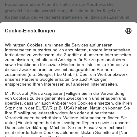
Rezept aus und der Patient erhält sie in der Apotheke. Die
gesetzliche Krankenversicherung übernimmt in der Regel die
Kosten dafür, der Versicherte trägt einen Teil davon als Zuzahlung
mit.
Grundsätzlich leisten Mitglieder Zuzahlungen in Höhe von zehn
Prozent des Abgabepreises,
mindestens
jedoch
fünf Euro
und
höchstens zehn Euro.
Es sind jedoch nie mehr als die tatsächlichen
Kosten der Leistung zu entrichten.
Diese Regeln gelten grundsätzlich auch für Online-Apotheken.
Bei Heilmitteln und häuslicher Krankenpflege beträgt die
Zuzahlung zehn Prozent der Kosten sowie zehn Euro je
Verordnung.
Um das Engagement der Versicherten für ihre eigene Gesundheit zu
stärken und die besondere Stellung der Familie zu unterstützen,
fallen
keine Zuzahlungen
an bei:
• Kindern und Jugendlichen bis zum vollendeten 18. Lebensjahr
mit Ausnahme der Fahrkosten
• Untersuchungen zur Vorsorge und Früherkennung, die von der
GKV getragen werden
• empfohlenen Schutzimpfungen
• Harn- und Blutteststreifen