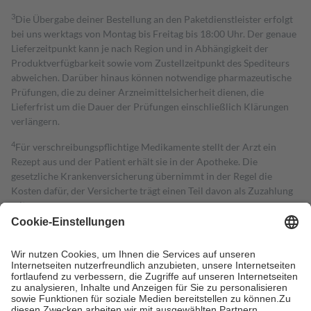
3
Die Übergabe deiner Bestellung an den Paketdienstleister erfolgt
bei uns werktags von Montag bis Freitag bis 18:00 Uhr. Der genaue
Lieferzeitpunkt kann je nach Region und in Abhängigkeit der
Produktverfügbarkeit sowie vom Zustellzeitpunkt des Spediteurs
abweichen. Darüber hinaus können notwendige pharmazeutische
Prüfungen, die zu deiner Arzneimittelsicherheit dienen, die
Lieferfrist um die Dauer der Prüfungen einschließlich Klärungen
verlängern.
4
Für verschreibungspflichtige Medikamente stellt der Arzt ein
Rezept aus und der Patient erhält sie in der Apotheke. Die
gesetzliche Krankenversicherung übernimmt in der Regel die
Kosten dafür, der Versicherte trägt einen Teil davon als Zuzahlung
mit.
Grundsätzlich leisten Mitglieder Zuzahlungen in Höhe von zehn
Prozent des Abgabepreises,
mindestens
jedoch
fünf Euro
und
höchstens zehn Euro.
Es sind jedoch nie mehr als die tatsächlichen
Kosten der Leistung zu entrichten.
Diese Regeln gelten grundsätzlich auch für Online-Apotheken.
Bei Heilmitteln und häuslicher Krankenpflege beträgt die
Zuzahlung zehn Prozent der Kosten sowie zehn Euro je