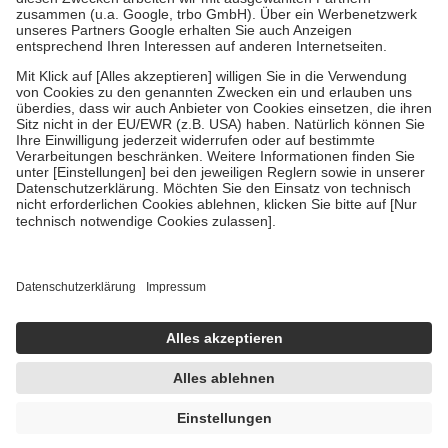
Verordnung.
Um das Engagement der Versicherten für ihre eigene Gesundheit zu
stärken und die besondere Stellung der Familie zu unterstützen,
fallen
keine Zuzahlungen
an bei:
• Kindern und Jugendlichen bis zum vollendeten 18. Lebensjahr
mit Ausnahme der Fahrkosten
• Untersuchungen zur Vorsorge und Früherkennung, die von der
GKV getragen werden
• empfohlenen Schutzimpfungen
• Harn- und Blutteststreifen
Wir nutzen Trusted Shops als unabhängigen Dienstleister für die
Einholung von Bewertungen. Trusted Shops hat Maßnahmen
getroffen, um sicherzustellen, dass es sich um echte Bewertungen
handelt. Mehr Informationen findest du hier:
https://help.etrusted.com/hc/de/articles/4419944605341
Einige Bilder und Inhalte wurden unter Zuhilfenahme künstlicher
Intelligenz erstellt.
3,99 €