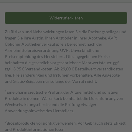
Widerruf erklären
Zu Risiken und Nebenwirkungen lesen Sie die Packungsbeilage und
fragen Sie Ihre Ärztin, Ihren Arzt oder in Ihrer Apotheke. AVP:
Üblicher Apothekenverkaufspreis berechnet nach der
Arzneimittelpreisverordnung. UVP: Unverbindliche
Preisempfehlung des Herstellers. Die angegebenen Preise
beinhalten die gesetzlich vorgeschriebene Mehrwertsteuer, ggf.
zzgl. 3,95 € Versandkosten. Ab 29,00 € Bestell­wert versand­kosten­
frei. Preisänderungen und Irrtümer vorbehalten. Alle Angebote
und Gratis-Beigaben nur solange der Vorrat reicht.
1
Eine pharmazeutische Prüfung der Arzneimittel und sonstigen
Produkte in deinem Warenkorb beinhaltet die Durchführung von
Wechselwirkungschecks und die Prüfung etwaiger
Anwendungshinweise des Herstellers.
2
Biozidprodukte
vorsichtig verwenden. Vor Gebrauch stets Etikett
und Produktinformationen lesen.