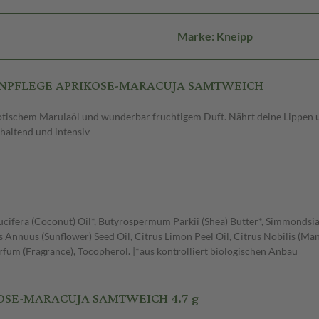
Marke: Kneipp
IPPENPFLEGE APRIKOSE-MARACUJA SAMTWEICH
tischem Marulaöl und wunderbar fruchtigem Duft. Nährt deine Lippen un
haltend und intensiv
Nucifera (Coconut) Oil*, Butyrospermum Parkii (Shea) Butter*, Simmondsia
us Annuus (Sunflower) Seed Oil, Citrus Limon Peel Oil, Citrus Nobilis (M
Parfum (Fragrance), Tocopherol. |*aus kontrolliert biologischen Anbau
KOSE-MARACUJA SAMTWEICH 4.7 g