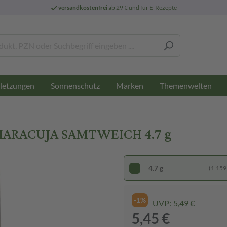
versandkostenfrei
ab 29 € und für E-Rezepte
letzungen
Sonnenschutz
Marken
Themenwelten
MARACUJA SAMTWEICH 4.7 g
4.7 g
(1.159,
-1%
UVP:
5,49 €
5,45 €