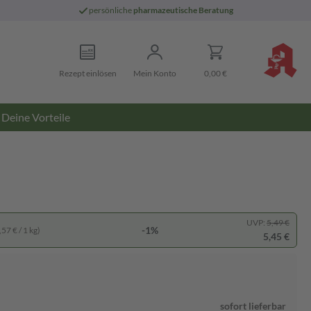
persönliche
pharmazeutische Beratung
Rezept einlösen
Mein Konto
0,00 €
Deine Vorteile
UVP:
5,49 €
-1%
57 € / 1 kg)
5,45 €
sofort lieferbar