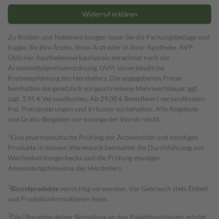
Widerruf erklären
Zu Risiken und Nebenwirkungen lesen Sie die Packungsbeilage und
fragen Sie Ihre Ärztin, Ihren Arzt oder in Ihrer Apotheke. AVP:
Üblicher Apothekenverkaufspreis berechnet nach der
Arzneimittelpreisverordnung. UVP: Unverbindliche
Preisempfehlung des Herstellers. Die angegebenen Preise
beinhalten die gesetzlich vorgeschriebene Mehrwertsteuer, ggf.
zzgl. 3,95 € Versandkosten. Ab 29,00 € Bestell­wert versand­kosten­
frei. Preisänderungen und Irrtümer vorbehalten. Alle Angebote
und Gratis-Beigaben nur solange der Vorrat reicht.
1
Eine pharmazeutische Prüfung der Arzneimittel und sonstigen
Produkte in deinem Warenkorb beinhaltet die Durchführung von
Wechselwirkungschecks und die Prüfung etwaiger
Anwendungshinweise des Herstellers.
2
Biozidprodukte
vorsichtig verwenden. Vor Gebrauch stets Etikett
und Produktinformationen lesen.
3
Die Übergabe deiner Bestellung an den Paketdienstleister erfolgt