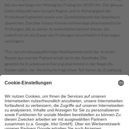
bei uns werktags von Montag bis Freitag bis 18:00 Uhr. Der genaue
Lieferzeitpunkt kann je nach Region und in Abhängigkeit der
Produktverfügbarkeit sowie vom Zustellzeitpunkt des Spediteurs
abweichen. Darüber hinaus können notwendige pharmazeutische
Prüfungen, die zu deiner Arzneimittelsicherheit dienen, die
Lieferfrist um die Dauer der Prüfungen einschließlich Klärungen
verlängern.
4
Für verschreibungspflichtige Medikamente stellt der Arzt ein
Rezept aus und der Patient erhält sie in der Apotheke. Die
gesetzliche Krankenversicherung übernimmt in der Regel die
Kosten dafür, der Versicherte trägt einen Teil davon als Zuzahlung
mit.
Grundsätzlich leisten Mitglieder Zuzahlungen in Höhe von zehn
Prozent des Abgabepreises,
mindestens
jedoch
fünf Euro
und
höchstens zehn Euro.
Es sind jedoch nie mehr als die tatsächlichen
Kosten der Leistung zu entrichten.
Diese Regeln gelten grundsätzlich auch für Online-Apotheken.
Bei Heilmitteln und häuslicher Krankenpflege beträgt die
Zuzahlung zehn Prozent der Kosten sowie zehn Euro je
Verordnung.