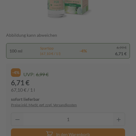
Abbildung kann abweichen
6,99 €
Spartipp
100 ml
-4%
6,71 €
(67,10 € / 1 l)
-4%
UVP:
6,99 €
6,71 €
67,10 € / 1 l
sofort lieferbar
Preise inkl. MwSt. ggf. zzgl. Versandkosten
In den Warenkorb