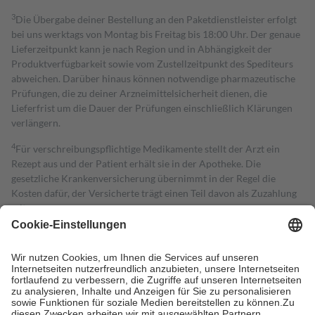
3
Die Übergabe deiner Bestellung an den Paketdienstleister erfolgt
bei uns werktags von Montag bis Freitag bis 18:00 Uhr. Der genaue
Lieferzeitpunkt kann je nach Region und in Abhängigkeit der
Produktverfügbarkeit sowie vom Zustellzeitpunkt des Spediteurs
abweichen. Darüber hinaus können notwendige pharmazeutische
Prüfungen, die zu deiner Arzneimittelsicherheit dienen, die
Lieferfrist um die Dauer der Prüfungen einschließlich Klärungen
verlängern.
4
Für verschreibungspflichtige Medikamente stellt der Arzt ein
Rezept aus und der Patient erhält sie in der Apotheke. Die
gesetzliche Krankenversicherung übernimmt in der Regel die
Kosten dafür, der Versicherte trägt einen Teil davon als Zuzahlung
mit.
Grundsätzlich leisten Mitglieder Zuzahlungen in Höhe von zehn
Prozent des Abgabepreises,
mindestens
jedoch
fünf Euro
und
höchstens zehn Euro.
Es sind jedoch nie mehr als die tatsächlichen
Kosten der Leistung zu entrichten.
Diese Regeln gelten grundsätzlich auch für Online-Apotheken.
Bei Heilmitteln und häuslicher Krankenpflege beträgt die
Zuzahlung zehn Prozent der Kosten sowie zehn Euro je