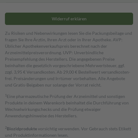
Widerruf erklären
Zu Risiken und Nebenwirkungen lesen Sie die Packungsbeilage und
fragen Sie Ihre Ärztin, Ihren Arzt oder in Ihrer Apotheke. AVP:
Üblicher Apothekenverkaufspreis berechnet nach der
Arzneimittelpreisverordnung. UVP: Unverbindliche
Preisempfehlung des Herstellers. Die angegebenen Preise
beinhalten die gesetzlich vorgeschriebene Mehrwertsteuer, ggf.
zzgl. 3,95 € Versandkosten. Ab 29,00 € Bestell­wert versand­kosten­
frei. Preisänderungen und Irrtümer vorbehalten. Alle Angebote
und Gratis-Beigaben nur solange der Vorrat reicht.
1
Eine pharmazeutische Prüfung der Arzneimittel und sonstigen
Produkte in deinem Warenkorb beinhaltet die Durchführung von
Wechselwirkungschecks und die Prüfung etwaiger
Anwendungshinweise des Herstellers.
2
Biozidprodukte
vorsichtig verwenden. Vor Gebrauch stets Etikett
und Produktinformationen lesen.