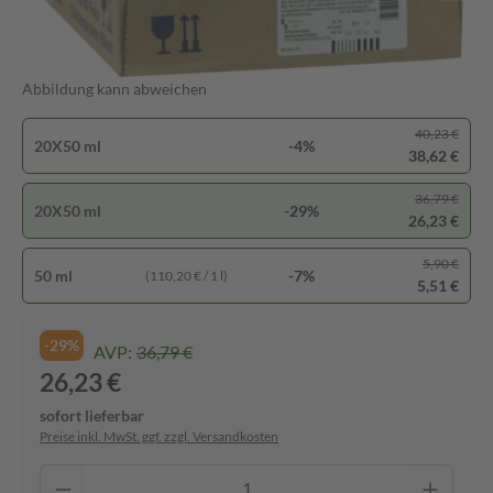
Abbildung kann abweichen
40,23 €
20X50 ml
-4%
38,62 €
36,79 €
20X50 ml
-29%
26,23 €
5,90 €
50 ml
-7%
(110,20 € / 1 l)
5,51 €
-29%
AVP:
36,79 €
26,23 €
sofort lieferbar
Preise inkl. MwSt. ggf. zzgl. Versandkosten