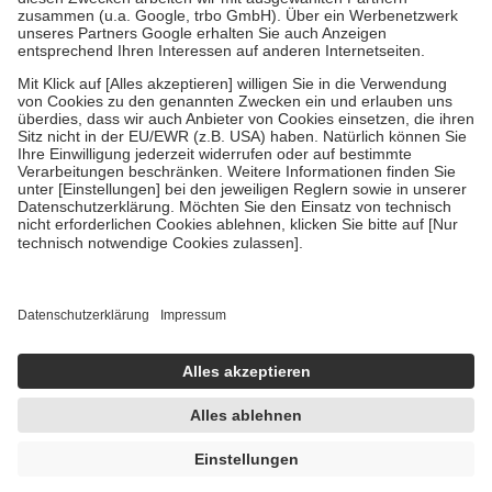
Verordnung.
Um das Engagement der Versicherten für ihre eigene Gesundheit zu
stärken und die besondere Stellung der Familie zu unterstützen,
fallen
keine Zuzahlungen
an bei:
• Kindern und Jugendlichen bis zum vollendeten 18. Lebensjahr
mit Ausnahme der Fahrkosten
• Untersuchungen zur Vorsorge und Früherkennung, die von der
GKV getragen werden
• empfohlenen Schutzimpfungen
• Harn- und Blutteststreifen
Wir nutzen Trusted Shops als unabhängigen Dienstleister für die
Einholung von Bewertungen. Trusted Shops hat Maßnahmen
getroffen, um sicherzustellen, dass es sich um echte Bewertungen
handelt. Mehr Informationen findest du hier:
https://help.etrusted.com/hc/de/articles/4419944605341
Einige Bilder und Inhalte wurden unter Zuhilfenahme künstlicher
Intelligenz erstellt.
AVP:
36,79 €