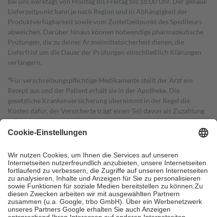
bei uns werktags von Montag bis Freitag bis 18:00 Uhr. Der genaue
Lieferzeitpunkt kann je nach Region und in Abhängigkeit der
Produktverfügbarkeit sowie vom Zustellzeitpunkt des Spediteurs
abweichen. Darüber hinaus können notwendige pharmazeutische
Prüfungen, die zu deiner Arzneimittelsicherheit dienen, die
Lieferfrist um die Dauer der Prüfungen einschließlich Klärungen
verlängern.
4
Für verschreibungspflichtige Medikamente stellt der Arzt ein
Rezept aus und der Patient erhält sie in der Apotheke. Die
gesetzliche Krankenversicherung übernimmt in der Regel die
Kosten dafür, der Versicherte trägt einen Teil davon als Zuzahlung
mit.
Grundsätzlich leisten Mitglieder Zuzahlungen in Höhe von zehn
Prozent des Abgabepreises,
mindestens
jedoch
fünf Euro
und
höchstens zehn Euro.
Es sind jedoch nie mehr als die tatsächlichen
Kosten der Leistung zu entrichten.
Diese Regeln gelten grundsätzlich auch für Online-Apotheken.
Bei Heilmitteln und häuslicher Krankenpflege beträgt die
Zuzahlung zehn Prozent der Kosten sowie zehn Euro je
Verordnung.
Um das Engagement der Versicherten für ihre eigene Gesundheit zu