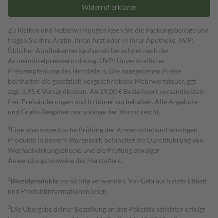
Widerruf erklären
Zu Risiken und Nebenwirkungen lesen Sie die Packungsbeilage und
fragen Sie Ihre Ärztin, Ihren Arzt oder in Ihrer Apotheke. AVP:
Üblicher Apothekenverkaufspreis berechnet nach der
Arzneimittelpreisverordnung. UVP: Unverbindliche
Preisempfehlung des Herstellers. Die angegebenen Preise
beinhalten die gesetzlich vorgeschriebene Mehrwertsteuer, ggf.
zzgl. 3,95 € Versandkosten. Ab 29,00 € Bestell­wert versand­kosten­
frei. Preisänderungen und Irrtümer vorbehalten. Alle Angebote
und Gratis-Beigaben nur solange der Vorrat reicht.
1
Eine pharmazeutische Prüfung der Arzneimittel und sonstigen
Produkte in deinem Warenkorb beinhaltet die Durchführung von
Wechselwirkungschecks und die Prüfung etwaiger
Anwendungshinweise des Herstellers.
2
Biozidprodukte
vorsichtig verwenden. Vor Gebrauch stets Etikett
und Produktinformationen lesen.
3
Die Übergabe deiner Bestellung an den Paketdienstleister erfolgt