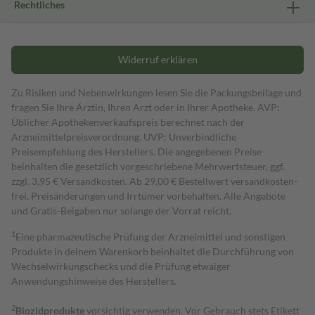
Rechtliches
Widerruf erklären
Zu Risiken und Nebenwirkungen lesen Sie die Packungsbeilage und
fragen Sie Ihre Ärztin, Ihren Arzt oder in Ihrer Apotheke. AVP:
Üblicher Apothekenverkaufspreis berechnet nach der
Arzneimittelpreisverordnung. UVP: Unverbindliche
Preisempfehlung des Herstellers. Die angegebenen Preise
beinhalten die gesetzlich vorgeschriebene Mehrwertsteuer, ggf.
zzgl. 3,95 € Versandkosten. Ab 29,00 € Bestell­wert versand­kosten­
frei. Preisänderungen und Irrtümer vorbehalten. Alle Angebote
und Gratis-Beigaben nur solange der Vorrat reicht.
1
Eine pharmazeutische Prüfung der Arzneimittel und sonstigen
Produkte in deinem Warenkorb beinhaltet die Durchführung von
Wechselwirkungschecks und die Prüfung etwaiger
Anwendungshinweise des Herstellers.
2
Biozidprodukte
vorsichtig verwenden. Vor Gebrauch stets Etikett