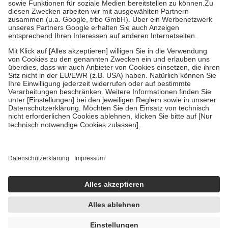
Zuzahlung zehn Prozent der Kosten sowie zehn Euro je
Verordnung.
Um das Engagement der Versicherten für ihre eigene Gesundheit zu
stärken und die besondere Stellung der Familie zu unterstützen,
fallen
keine Zuzahlungen
an bei:
• Kindern und Jugendlichen bis zum vollendeten 18. Lebensjahr
mit Ausnahme der Fahrkosten
• Untersuchungen zur Vorsorge und Früherkennung, die von der
GKV getragen werden
• empfohlenen Schutzimpfungen
• Harn- und Blutteststreifen
Wir nutzen Trusted Shops als unabhängigen Dienstleister für die
Einholung von Bewertungen. Trusted Shops hat Maßnahmen
getroffen, um sicherzustellen, dass es sich um echte Bewertungen
handelt. Mehr Informationen findest du hier:
https://help.etrusted.com/hc/de/articles/4419944605341
Einige Bilder und Inhalte wurden unter Zuhilfenahme künstlicher
Intelligenz erstellt.