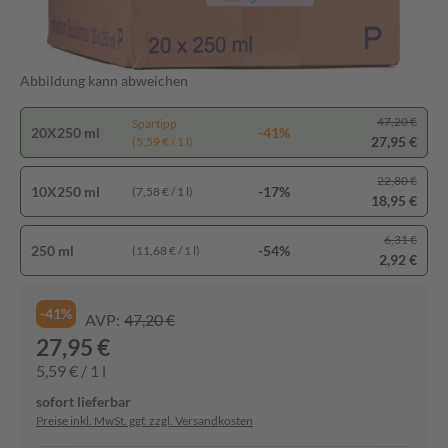
Abbildung kann abweichen
47,20 €
Spartipp
20X250 ml
-41%
27,95 €
(5,59 € / 1 l)
22,80 €
10X250 ml
-17%
(7,58 € / 1 l)
18,95 €
6,31 €
250 ml
-54%
(11,68 € / 1 l)
2,92 €
-41%
AVP:
47,20 €
27,95 €
5,59 € / 1 l
sofort lieferbar
Preise inkl. MwSt. ggf. zzgl. Versandkosten