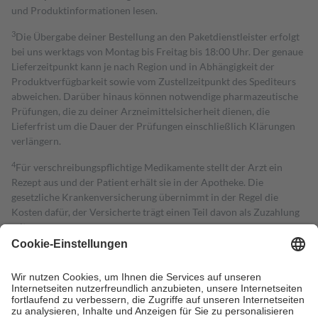
und Produktinformationen lesen.
3
Die Übergabe deiner Bestellung an den Paketdienstleister erfolgt
bei uns werktags von Montag bis Freitag bis 18:00 Uhr. Der genaue
Lieferzeitpunkt kann je nach Region und in Abhängigkeit der
Produktverfügbarkeit sowie vom Zustellzeitpunkt des Spediteurs
abweichen. Darüber hinaus können notwendige pharmazeutische
Prüfungen, die zu deiner Arzneimittelsicherheit dienen, die
Lieferfrist um die Dauer der Prüfungen einschließlich Klärungen
verlängern.
4
Für verschreibungspflichtige Medikamente stellt der Arzt ein
Rezept aus und der Patient erhält sie in der Apotheke. Die
gesetzliche Krankenversicherung übernimmt in der Regel die
Kosten dafür, der Versicherte trägt einen Teil davon als Zuzahlung
mit.
Grundsätzlich leisten Mitglieder Zuzahlungen in Höhe von zehn
Prozent des Abgabepreises,
mindestens
jedoch
fünf Euro
und
höchstens zehn Euro.
Es sind jedoch nie mehr als die tatsächlichen
Kosten der Leistung zu entrichten.
Diese Regeln gelten grundsätzlich auch für Online-Apotheken.
Bei Heilmitteln und häuslicher Krankenpflege beträgt die