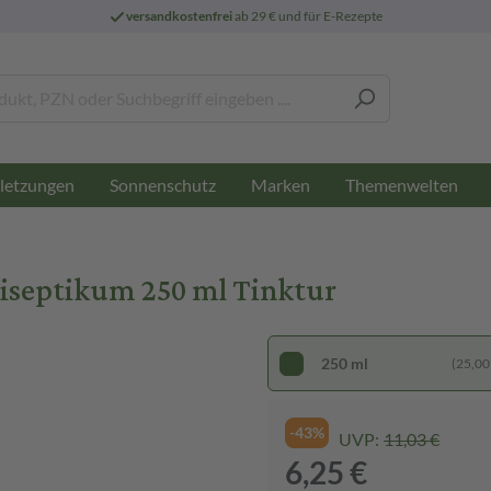
versandkostenfrei
ab 29 € und für E-Rezepte
letzungen
Sonnenschutz
Marken
Themenwelten
tiseptikum 250 ml Tinktur
250 ml
(25,00 €
-43%
UVP:
11,03 €
6,25 €