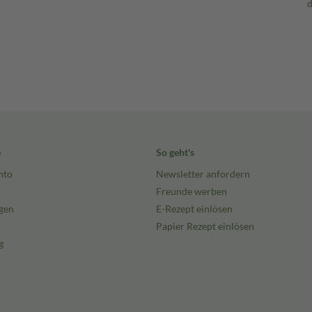
e
So geht's
nto
Newsletter anfordern
Freunde werben
gen
E-Rezept einlösen
Papier Rezept einlösen
g