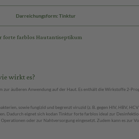
Darreichungsform: Tinktur
 forte farblos Hautantiseptikum
ie wirkt es?
m zur äußeren Anwendung auf der Haut. Es enthält die Wirkstoffe 2-Propan
kterien, sowie fungizid und begrenzt viruzid (z. B. gegen HIV, HBV, HC
n. Dadurch eignet sich kodan Tinktur forte farblos ideal zur Desinfekti
 Operationen oder zur Nahtversorgung eingesetzt. Zudem kann es zur V