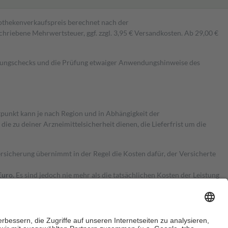
pothekenverkaufspreis berechnet nach der
hriebene Mehrwertsteuer, ggf. zzgl. 3,95 € Versandkosten. Ab 29,00 €
kungschecks und die Prüfung etwaiger Anwendungshinweise des
itpunkt kann je nach Region und in Abhängigkeit der
 zu deiner Arzneimittelsicherheit dienen, die Lieferfrist um die
ersicherung übernimmt in der Regel die Kosten dafür, der Versicherte
Euro.
Es sind jedoch nie mehr als die tatsächlichen Kosten der Leistung
e Zuzahlungen
an bei: