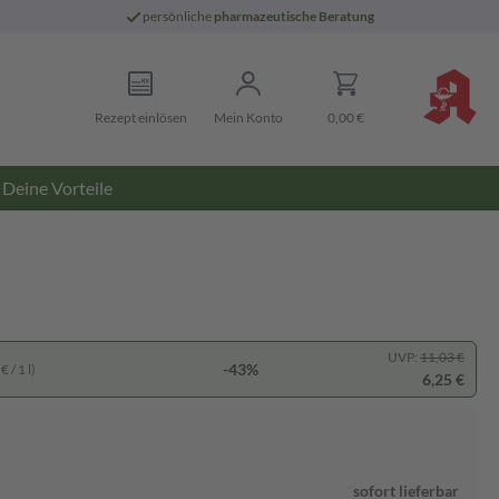
persönliche
pharmazeutische Beratung
Rezept einlösen
Mein Konto
0,00 €
Deine Vorteile
UVP:
11,03 €
-43%
 / 1 l)
6,25 €
sofort lieferbar