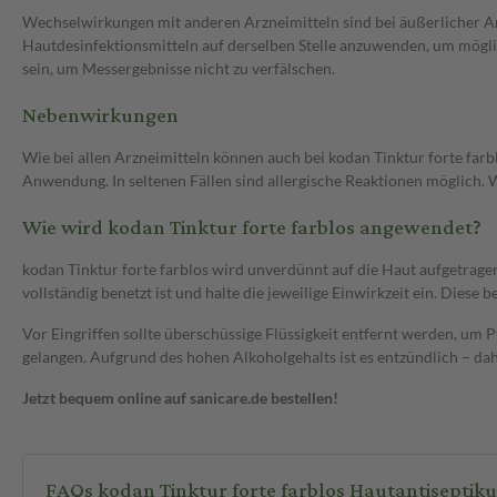
Wechselwirkungen mit anderen Arzneimitteln sind bei äußerlicher An
Hautdesinfektionsmitteln auf derselben Stelle anzuwenden, um mögl
sein, um Messergebnisse nicht zu verfälschen.
Nebenwirkungen
Wie bei allen Arzneimitteln können auch bei kodan Tinktur forte fa
Anwendung. In seltenen Fällen sind allergische Reaktionen möglich.
Wie wird kodan Tinktur forte farblos angewendet?
kodan Tinktur forte farblos wird unverdünnt auf die Haut aufgetragen
vollständig benetzt ist und halte die jeweilige Einwirkzeit ein. Die
Vor Eingriffen sollte überschüssige Flüssigkeit entfernt werden, um
gelangen. Aufgrund des hohen Alkoholgehalts ist es entzündlich – d
Jetzt bequem online auf sanicare.de bestellen!
FAQs kodan Tinktur forte farblos Hautantiseptik