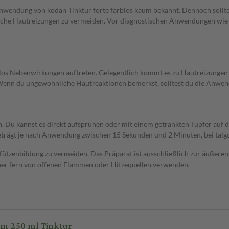
wendung von kodan Tinktur forte farblos kaum bekannt. Dennoch solltest
iche Hautreizungen zu vermeiden. Vor diagnostischen Anwendungen wie 
rblos Nebenwirkungen auftreten. Gelegentlich kommt es zu Hautreizungen
 Wenn du ungewöhnliche Hautreaktionen bemerkst, solltest du die Anwen
. Du kannst es direkt aufsprühen oder mit einem getränkten Tupfer auf di
se beträgt je nach Anwendung zwischen 15 Sekunden und 2 Minuten, bei tal
 Pfützenbildung zu vermeiden. Das Präparat ist ausschließlich zur äußer
aher fern von offenen Flammen oder Hitzequellen verwenden.
um 250 ml Tinktur