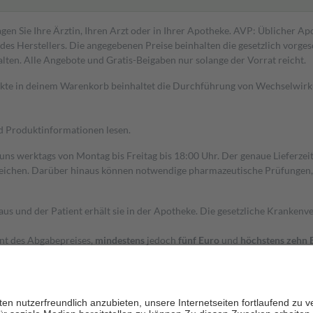
gen Sie Ihre Ärztin, Ihren Arzt oder in Ihrer Apotheke. AVP: Üblicher A
s Herstellers. Die angegebenen Preise beinhalten die gesetzlich vorgesc
alten. Alle Angebote und Gratis-Beigaben nur solange der Vorrat reicht.
dukte in deinem Warenkorb beinhaltet die Durchführung von Wechselwir
nd Produktinformationen lesen.
 uns werktags von Montag bis Freitag bis 18:00 Uhr. Der genaue Lieferze
ichen. Darüber hinaus können notwendige pharmazeutische Prüfungen, die
aus und der Patient erhält sie in der Apotheke. Die gesetzliche Krankenv
ent des Abgabepreises,
mindestens
jedoch
fünf Euro
und
höchstens zehn 
zehn Prozent der Kosten sowie zehn Euro je Verordnung.
rken und die besondere Stellung der Familie zu unterstützen, fallen
kein