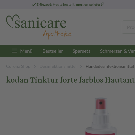
3
E-Rezept:
Heute bestellt,
morgen geliefert
Menü
Bestseller
Sparsets
Schmerzen & Ver
Corona Shop
Desinfektionsmittel
Händedesinfektionsmittel
kodan Tinktur forte farblos Hautan