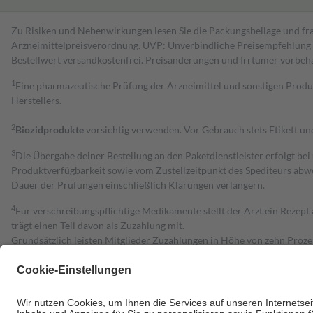
Zu Risiken und Nebenwirkungen lesen Sie die Packungsbeilage und fra
Arzneimittelpreisverordnung. UVP: Unverbindliche Preisempfehlung de
Bestell­wert versand­kosten­frei. Preisänderungen und Irrtümer vorbeh
1
Eine pharmazeutische Prüfung der Arzneimittel und sonstigen Pro
Herstellers.
2
Biozidprodukte
vorsichtig verwenden. Vor Gebrauch stets Etikett u
3
Die Übergabe deiner Bestellung an den Paketdienstleister erfolgt bei
Produktverfügbarkeit sowie vom Zustellzeitpunkt des Spediteurs abwe
Dauer der Prüfungen einschließlich Klärungen verlängern.
4
Für verschreibungspflichtige Medikamente stellt der Arzt ein Rezept 
trägt einen Teil davon als Zuzahlung mit.
Grundsätzlich leisten Mitglieder Zuzahlungen in Höhe von zehn Proz
zu entrichten.
Diese Regeln gelten grundsätzlich auch für Online-Apotheken.
Bei Heilmitteln und häuslicher Krankenpflege beträgt die Zuzahlung 
Um das Engagement der Versicherten für ihre eigene Gesundheit zu stä