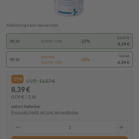
Abbildung kann abweichen
11,57 €
90 St
-27%
(0,09 € / 1 St)
8,39 €
9,05 €
Spartipp
90 St
-30%
6,34 €
(0,07 € / 1 St)
-27%
UVP:
11,57 €
8,39 €
0,09 € / 1 St
sofort lieferbar
Preise inkl. MwSt. ggf. zzgl. Versandkosten