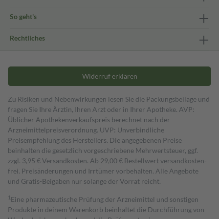
So geht's
Rechtliches
Widerruf erklären
Zu Risiken und Nebenwirkungen lesen Sie die Packungsbeilage und
fragen Sie Ihre Ärztin, Ihren Arzt oder in Ihrer Apotheke. AVP:
Üblicher Apothekenverkaufspreis berechnet nach der
Arzneimittelpreisverordnung. UVP: Unverbindliche
Preisempfehlung des Herstellers. Die angegebenen Preise
beinhalten die gesetzlich vorgeschriebene Mehrwertsteuer, ggf.
zzgl. 3,95 € Versandkosten. Ab 29,00 € Bestell­wert versand­kosten­
frei. Preisänderungen und Irrtümer vorbehalten. Alle Angebote
und Gratis-Beigaben nur solange der Vorrat reicht.
1
Eine pharmazeutische Prüfung der Arzneimittel und sonstigen
Produkte in deinem Warenkorb beinhaltet die Durchführung von