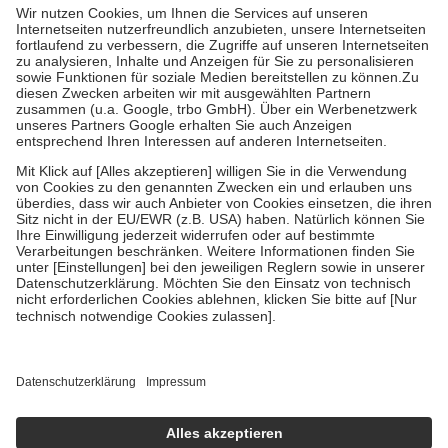
höchstens zehn Euro.
Es sind jedoch nie mehr als die tatsächlichen
Kosten der Leistung zu entrichten.
Diese Regeln gelten grundsätzlich auch für Online-Apotheken.
Bei Heilmitteln und häuslicher Krankenpflege beträgt die
Zuzahlung zehn Prozent der Kosten sowie zehn Euro je
Verordnung.
Um das Engagement der Versicherten für ihre eigene Gesundheit zu
stärken und die besondere Stellung der Familie zu unterstützen,
fallen
keine Zuzahlungen
an bei:
• Kindern und Jugendlichen bis zum vollendeten 18. Lebensjahr
mit Ausnahme der Fahrkosten
• Untersuchungen zur Vorsorge und Früherkennung, die von der
GKV getragen werden
• empfohlenen Schutzimpfungen
• Harn- und Blutteststreifen
Wir nutzen Trusted Shops als unabhängigen Dienstleister für die
Einholung von Bewertungen. Trusted Shops hat Maßnahmen
getroffen, um sicherzustellen, dass es sich um echte Bewertungen
handelt. Mehr Informationen findest du hier:
https://help.etrusted.com/hc/de/articles/4419944605341