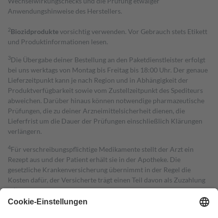
Wechselwirkungschecks und die Prüfung etwaiger
Anwendungshinweise des Herstellers.
2
Biozidprodukte
vorsichtig verwenden. Vor Gebrauch stets Etikett
und Produktinformationen lesen.
3
Die Übergabe deiner Bestellung an den Paketdienstleister erfolgt
bei uns werktags von Montag bis Freitag bis 18:00 Uhr. Der genaue
Lieferzeitpunkt kann je nach Region und in Abhängigkeit der
Produktverfügbarkeit sowie vom Zustellzeitpunkt des Spediteurs
abweichen. Darüber hinaus können notwendige pharmazeutische
Prüfungen, die zu deiner Arzneimittelsicherheit dienen, die
Lieferfrist um die Dauer der Prüfungen einschließlich Klärungen
verlängern.
4
Für verschreibungspflichtige Medikamente stellt der Arzt ein
Rezept aus und der Patient erhält sie in der Apotheke. Die
gesetzliche Krankenversicherung übernimmt in der Regel die
Kosten dafür, der Versicherte trägt einen Teil davon als Zuzahlung
mit.
Grundsätzlich leisten Mitglieder Zuzahlungen in Höhe von zehn
Prozent des Abgabepreises,
mindestens
jedoch
fünf Euro
und