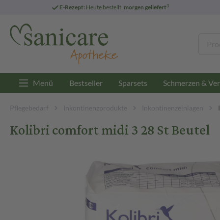
3
E-Rezept:
Heute bestellt,
morgen geliefert
Menü
Bestseller
Sparsets
Schmerzen & Ver
Pflegebedarf
Inkontinenzprodukte
Inkontinenzeinlagen
Kolibri comfort midi 3 28 St Beutel