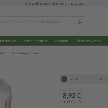
versandkostenfrei
ab 29 € und für E-Rezepte
letzungen
Sonnenschutz
Marken
Themenwelten
Inkontinenzeinlagen Frauen
28 St
(0,32 € 
8,92 €
0,32 € / 1 St