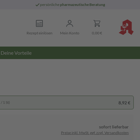
persönliche
pharmazeutische Beratung
Rezept einlösen
Mein Konto
0,00 €
Deine Vorteile
8,92 €
/ 1 St)
sofort lieferbar
Preise inkl. MwSt. ggf. zzgl. Versandkosten