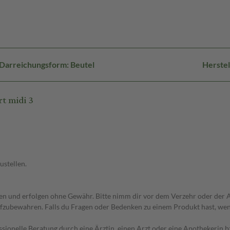
Darreichungsform: Beutel
Herstel
t midi 3
ustellen.
 und erfolgen ohne Gewähr. Bitte nimm dir vor dem Verzehr oder der An
fzubewahren. Falls du Fragen oder Bedenken zu einem Produkt hast, wende
essionelle Beratung durch eine Ärztin, einen Arzt oder eine Apothekerin