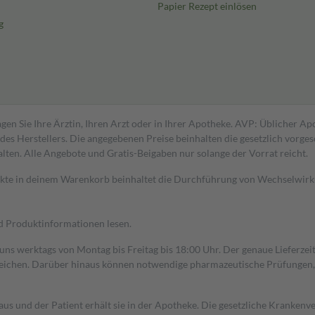
Papier Rezept einlösen
g
gen Sie Ihre Ärztin, Ihren Arzt oder in Ihrer Apotheke. AVP: Üblicher A
s Herstellers. Die angegebenen Preise beinhalten die gesetzlich vorgesc
alten. Alle Angebote und Gratis-Beigaben nur solange der Vorrat reicht.
dukte in deinem Warenkorb beinhaltet die Durchführung von Wechselwir
nd Produktinformationen lesen.
 uns werktags von Montag bis Freitag bis 18:00 Uhr. Der genaue Lieferze
ichen. Darüber hinaus können notwendige pharmazeutische Prüfungen, die
aus und der Patient erhält sie in der Apotheke. Die gesetzliche Krankenv