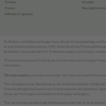
Partner
Kontakt
Presse
Neuregistrierun
Affiliate Programm
Zu Risiken und Nebenwirkungen lesen Sie die Packungsbeilage und fra
Arzneimittelpreisverordnung. UVP: Unverbindliche Preisempfehlung de
Bestell­wert versand­kosten­frei. Preisänderungen und Irrtümer vorbeh
1
Eine pharmazeutische Prüfung der Arzneimittel und sonstigen Pro
Herstellers.
2
Biozidprodukte
vorsichtig verwenden. Vor Gebrauch stets Etikett u
3
Die Übergabe deiner Bestellung an den Paketdienstleister erfolgt bei
Produktverfügbarkeit sowie vom Zustellzeitpunkt des Spediteurs abwe
Dauer der Prüfungen einschließlich Klärungen verlängern.
4
Für verschreibungspflichtige Medikamente stellt der Arzt ein Rezept 