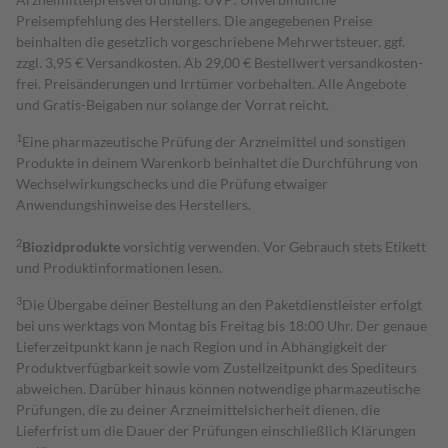
Preisempfehlung des Herstellers. Die angegebenen Preise
beinhalten die gesetzlich vorgeschriebene Mehrwertsteuer, ggf.
zzgl. 3,95 € Versandkosten. Ab 29,00 € Bestell­wert versand­kosten­
frei. Preisänderungen und Irrtümer vorbehalten. Alle Angebote
und Gratis-Beigaben nur solange der Vorrat reicht.
1
Eine pharmazeutische Prüfung der Arzneimittel und sonstigen
Produkte in deinem Warenkorb beinhaltet die Durchführung von
Wechselwirkungschecks und die Prüfung etwaiger
Anwendungshinweise des Herstellers.
2
Biozidprodukte
vorsichtig verwenden. Vor Gebrauch stets Etikett
und Produktinformationen lesen.
3
Die Übergabe deiner Bestellung an den Paketdienstleister erfolgt
bei uns werktags von Montag bis Freitag bis 18:00 Uhr. Der genaue
Lieferzeitpunkt kann je nach Region und in Abhängigkeit der
Produktverfügbarkeit sowie vom Zustellzeitpunkt des Spediteurs
abweichen. Darüber hinaus können notwendige pharmazeutische
Prüfungen, die zu deiner Arzneimittelsicherheit dienen, die
Lieferfrist um die Dauer der Prüfungen einschließlich Klärungen