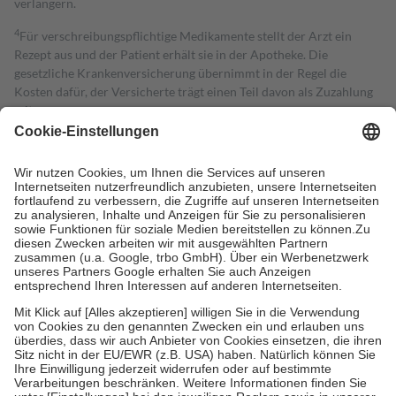
verlängern.
4
Für verschreibungspflichtige Medikamente stellt der Arzt ein
Rezept aus und der Patient erhält sie in der Apotheke. Die
gesetzliche Krankenversicherung übernimmt in der Regel die
Kosten dafür, der Versicherte trägt einen Teil davon als Zuzahlung
mit.
Grundsätzlich leisten Mitglieder Zuzahlungen in Höhe von zehn
Prozent des Abgabepreises,
mindestens
jedoch
fünf Euro
und
höchstens zehn Euro.
Es sind jedoch nie mehr als die tatsächlichen
Kosten der Leistung zu entrichten.
Diese Regeln gelten grundsätzlich auch für Online-Apotheken.
Bei Heilmitteln und häuslicher Krankenpflege beträgt die
Zuzahlung zehn Prozent der Kosten sowie zehn Euro je
Verordnung.
Um das Engagement der Versicherten für ihre eigene Gesundheit zu
stärken und die besondere Stellung der Familie zu unterstützen,
fallen
keine Zuzahlungen
an bei:
• Kindern und Jugendlichen bis zum vollendeten 18. Lebensjahr
mit Ausnahme der Fahrkosten
• Untersuchungen zur Vorsorge und Früherkennung, die von der
GKV getragen werden