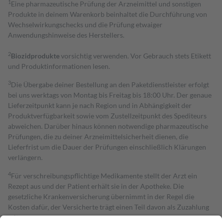
1
Eine pharmazeutische Prüfung der Arzneimittel und sonstigen
Produkte in deinem Warenkorb beinhaltet die Durchführung von
Wechselwirkungschecks und die Prüfung etwaiger
Anwendungshinweise des Herstellers.
2
Biozidprodukte
vorsichtig verwenden. Vor Gebrauch stets Etikett
und Produktinformationen lesen.
3
Die Übergabe deiner Bestellung an den Paketdienstleister erfolgt
bei uns werktags von Montag bis Freitag bis 18:00 Uhr. Der genaue
Lieferzeitpunkt kann je nach Region und in Abhängigkeit der
Produktverfügbarkeit sowie vom Zustellzeitpunkt des Spediteurs
abweichen. Darüber hinaus können notwendige pharmazeutische
Prüfungen, die zu deiner Arzneimittelsicherheit dienen, die
Lieferfrist um die Dauer der Prüfungen einschließlich Klärungen
verlängern.
4
Für verschreibungspflichtige Medikamente stellt der Arzt ein
Rezept aus und der Patient erhält sie in der Apotheke. Die
gesetzliche Krankenversicherung übernimmt in der Regel die
Kosten dafür, der Versicherte trägt einen Teil davon als Zuzahlung
mit.