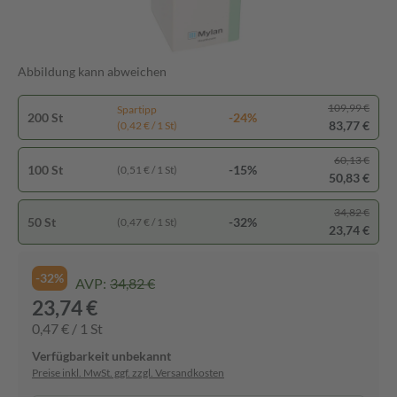
Abbildung kann abweichen
109,99 €
Spartipp
200 St
-24%
83,77 €
(0,42 € / 1 St)
60,13 €
100 St
-15%
(0,51 € / 1 St)
50,83 €
34,82 €
50 St
-32%
(0,47 € / 1 St)
23,74 €
-32%
AVP:
34,82 €
23,74 €
0,47 € / 1 St
Verfügbarkeit unbekannt
Preise inkl. MwSt. ggf. zzgl. Versandkosten