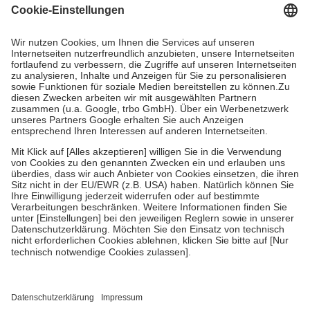
Grundsätzlich leisten Mitglieder Zuzahlungen in Höhe von zehn
Prozent des Abgabepreises,
mindestens
jedoch
fünf Euro
und
höchstens zehn Euro.
Es sind jedoch nie mehr als die tatsächlichen
Kosten der Leistung zu entrichten.
Diese Regeln gelten grundsätzlich auch für Online-Apotheken.
Bei Heilmitteln und häuslicher Krankenpflege beträgt die
Zuzahlung zehn Prozent der Kosten sowie zehn Euro je
Verordnung.
Um das Engagement der Versicherten für ihre eigene Gesundheit zu
stärken und die besondere Stellung der Familie zu unterstützen,
fallen
keine Zuzahlungen
an bei:
• Kindern und Jugendlichen bis zum vollendeten 18. Lebensjahr
mit Ausnahme der Fahrkosten
• Untersuchungen zur Vorsorge und Früherkennung, die von der
GKV getragen werden
• empfohlenen Schutzimpfungen
• Harn- und Blutteststreifen
Wir nutzen Trusted Shops als unabhängigen Dienstleister für die
Einholung von Bewertungen. Trusted Shops hat Maßnahmen
getroffen, um sicherzustellen, dass es sich um echte Bewertungen
handelt. Mehr Informationen findest du hier: