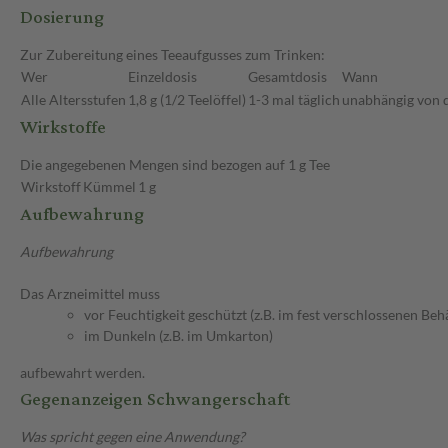
Dosierung
Zur Zubereitung eines Teeaufgusses zum Trinken:
Wer
Einzeldosis
Gesamtdosis
Wann
Alle Altersstufen
1,8 g (1/2 Teelöffel)
1-3 mal täglich
unabhängig von 
Wirkstoffe
Die angegebenen Mengen sind bezogen auf 1 g Tee
Wirkstoff
Kümmel
1 g
Aufbewahrung
Aufbewahrung
Das Arzneimittel muss
vor Feuchtigkeit geschützt (z.B. im fest verschlossenen Behä
im Dunkeln (z.B. im Umkarton)
aufbewahrt werden.
Gegenanzeigen Schwangerschaft
Was spricht gegen eine Anwendung?