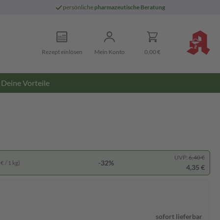
persönliche
pharmazeutische Beratung
Rezept einlösen
Mein Konto
0,00 €
Deine Vorteile
UVP:
6,40 €
-32%
€ / 1 kg)
4,35 €
sofort lieferbar