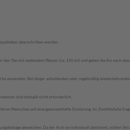
 Apotheker überschritten werden.
afür den Tee mit siedendem Wasser (ca. 150 ml) und geben Sie ihn nach et
 Woche anwenden. Bei länger anhaltenden oder regelmäßig wiederkehrende
ahmen sind deshalb nicht erforderlich.
d älteren Menschen auf eine gewissenhafte Dosierung. Im Zweifelsfalle f
gsbeilage abweichen. Da der Arzt sie individuell abstimmt, sollten Si