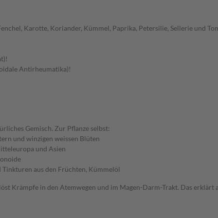
 Fenchel, Karotte, Koriander, Kümmel, Paprika, Petersilie, Sellerie und T
t)!
oidale Antirheumatika)!
rliches Gemisch. Zur Pflanze selbst:
ttern und winzigen weissen Blüten
itteleuropa und Asien
vonoide
d Tinkturen aus den Früchten, Kümmelöl
löst Krämpfe in den Atemwegen und im Magen-Darm-Trakt. Das erklärt a