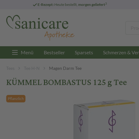
3
E-Rezept:
Heute bestellt,
morgen geliefert
Menü
Bestseller
Sparsets
Schmerzen & Ver
Tees
Tee H-N
Magen Darm Tee
KÜMMEL BOMBASTUS 125 g Tee
Pflanzlich