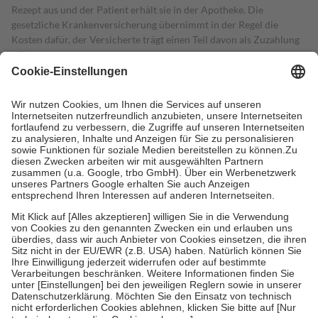
Rezept aus und der Patient erhält sie in der Apotheke. Die
gesetzliche Krankenversicherung übernimmt in der Regel die
Kosten dafür, der Versicherte trägt einen Teil davon als Zuzahlung
mit.
Grundsätzlich leisten Mitglieder Zuzahlungen in Höhe von zehn
Prozent des Abgabepreises,
mindestens
jedoch
fünf Euro
und
höchstens zehn Euro.
Es sind jedoch nie mehr als die tatsächlichen
Kosten der Leistung zu entrichten.
Diese Regeln gelten grundsätzlich auch für Online-Apotheken.
Bei Heilmitteln und häuslicher Krankenpflege beträgt die
Zuzahlung zehn Prozent der Kosten sowie zehn Euro je
Verordnung.
Um das Engagement der Versicherten für ihre eigene Gesundheit zu
stärken und die besondere Stellung der Familie zu unterstützen,
fallen
keine Zuzahlungen
an bei:
• Kindern und Jugendlichen bis zum vollendeten 18. Lebensjahr
mit Ausnahme der Fahrkosten
• Untersuchungen zur Vorsorge und Früherkennung, die von der
GKV getragen werden
• empfohlenen Schutzimpfungen
• Harn- und Blutteststreifen