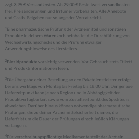
zzgl. 3,95 € Versandkosten. Ab 29,00 € Bestell­wert versand­kosten­
frei. Preisänderungen und Irrtümer vorbehalten. Alle Angebote
und Gratis-Beigaben nur solange der Vorrat reicht.
1
Eine pharmazeutische Prüfung der Arzneimittel und sonstigen
Produkte in deinem Warenkorb beinhaltet die Durchführung von
Wechselwirkungschecks und die Prüfung etwaiger
Anwendungshinweise des Herstellers.
2
Biozidprodukte
vorsichtig verwenden. Vor Gebrauch stets Etikett
und Produktinformationen lesen.
3
Die Übergabe deiner Bestellung an den Paketdienstleister erfolgt
bei uns werktags von Montag bis Freitag bis 18:00 Uhr. Der genaue
Lieferzeitpunkt kann je nach Region und in Abhängigkeit der
Produktverfügbarkeit sowie vom Zustellzeitpunkt des Spediteurs
abweichen. Darüber hinaus können notwendige pharmazeutische
Prüfungen, die zu deiner Arzneimittelsicherheit dienen, die
Lieferfrist um die Dauer der Prüfungen einschließlich Klärungen
verlängern.
4
Für verschreibungspflichtige Medikamente stellt der Arzt ein