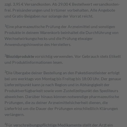
zzgl. 3,95 € Versandkosten. Ab 29,00 € Bestell­wert versand­kosten­
frei. Preisänderungen und Irrtümer vorbehalten. Alle Angebote
und Gratis-Beigaben nur solange der Vorrat reicht.
1
Eine pharmazeutische Prüfung der Arzneimittel und sonstigen
Produkte in deinem Warenkorb beinhaltet die Durchführung von
Wechselwirkungschecks und die Prüfung etwaiger
Anwendungshinweise des Herstellers.
2
Biozidprodukte
vorsichtig verwenden. Vor Gebrauch stets Etikett
und Produktinformationen lesen.
3
Die Übergabe deiner Bestellung an den Paketdienstleister erfolgt
bei uns werktags von Montag bis Freitag bis 18:00 Uhr. Der genaue
Lieferzeitpunkt kann je nach Region und in Abhängigkeit der
Produktverfügbarkeit sowie vom Zustellzeitpunkt des Spediteurs
abweichen. Darüber hinaus können notwendige pharmazeutische
Prüfungen, die zu deiner Arzneimittelsicherheit dienen, die
Lieferfrist um die Dauer der Prüfungen einschließlich Klärungen
verlängern.
4
Für verschreibungspflichtige Medikamente stellt der Arzt ein