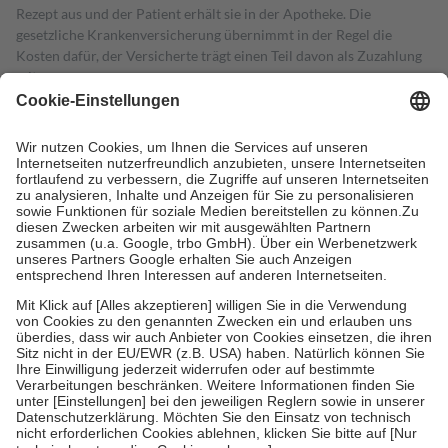
Rezept aus und der Patient erhält sie in der Apotheke. Die
gesetzliche Krankenversicherung übernimmt in der Regel die
Kosten dafür, der Versicherte trägt einen Teil davon als Zuzahlung
mit.
Grundsätzlich leisten Mitglieder Zuzahlungen in Höhe von zehn
Prozent des Abgabepreises,
mindestens
jedoch
fünf Euro
und
höchstens zehn Euro.
Es sind jedoch nie mehr als die tatsächlichen
Kosten der Leistung zu entrichten.
Diese Regeln gelten grundsätzlich auch für Online-Apotheken.
Bei Heilmitteln und häuslicher Krankenpflege beträgt die
Zuzahlung zehn Prozent der Kosten sowie zehn Euro je
Verordnung.
Um das Engagement der Versicherten für ihre eigene Gesundheit zu
stärken und die besondere Stellung der Familie zu unterstützen,
fallen
keine Zuzahlungen
an bei:
• Kindern und Jugendlichen bis zum vollendeten 18. Lebensjahr
mit Ausnahme der Fahrkosten
• Untersuchungen zur Vorsorge und Früherkennung, die von der
GKV getragen werden
• empfohlenen Schutzimpfungen
• Harn- und Blutteststreifen