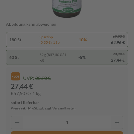
Abbildung kann abweichen
69,95 €
Spartipp
180 St
-10%
62,96 €
(0,35 € / 1 St)
28,90 €
32 g (857,50 € / 1
60 St
-5%
27,44 €
kg)
-5%
UVP:
28,90 €
27,44 €
857,50 € / 1 kg
sofort lieferbar
Preise inkl. MwSt. ggf. zzgl. Versandkosten