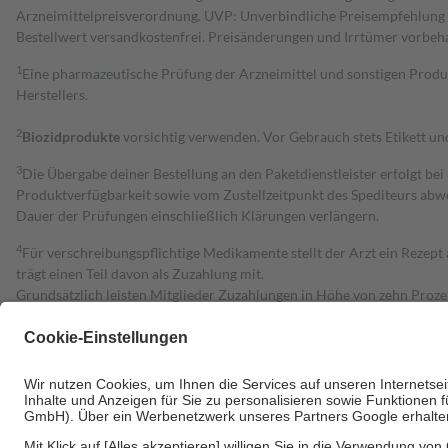
Arzneimittelpreisverordnung. UVP: Unverbindliche Preisempfehlung de
Bestell­wert versand­kosten­frei. Preisänderungen und Irrtümer vorbeh
1
Eine pharmazeutische Prüfung der Arzneimittel und sonstigen Pro
Herstellers.
2
Biozidprodukte
vorsichtig verwenden. Vor Gebrauch stets Etikett u
3
Die Übergabe deiner Bestellung an den Paketdienstleister erfolgt bei
Produktverfügbarkeit sowie vom Zustellzeitpunkt des Spediteurs abwe
Dauer der Prüfungen einschließlich Klärungen verlängern.
4
Für verschreibungspflichtige Medikamente stellt der Arzt ein Rezept 
trägt einen Teil davon als Zuzahlung mit.
Grundsätzlich leisten Mitglieder Zuzahlungen in Höhe von zehn Proz
zu entrichten.
Diese Regeln gelten grundsätzlich auch für Online-Apotheken.
Bei Heilmitteln und häuslicher Krankenpflege beträgt die Zuzahlung 
Um das Engagement der Versicherten für ihre eigene Gesundheit zu stä
• Kindern und Jugendlichen bis zum vollendeten 18. Lebensjahr mit
• Untersuchungen zur Vorsorge und Früherkennung, die von der GKV
• empfohlenen Schutzimpfungen