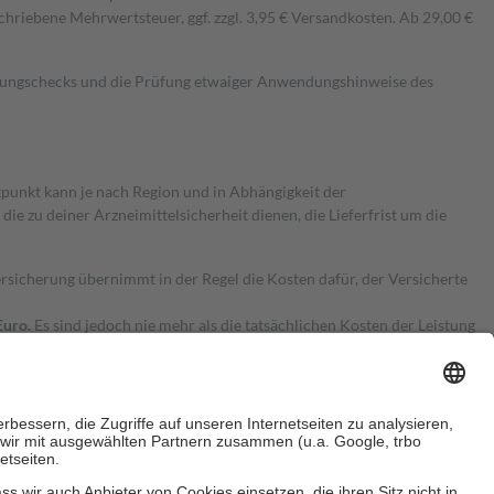
hriebene Mehrwertsteuer, ggf. zzgl. 3,95 € Versandkosten. Ab 29,00 €
kungschecks und die Prüfung etwaiger Anwendungshinweise des
itpunkt kann je nach Region und in Abhängigkeit der
 zu deiner Arzneimittelsicherheit dienen, die Lieferfrist um die
ersicherung übernimmt in der Regel die Kosten dafür, der Versicherte
Euro.
Es sind jedoch nie mehr als die tatsächlichen Kosten der Leistung
e Zuzahlungen
an bei: