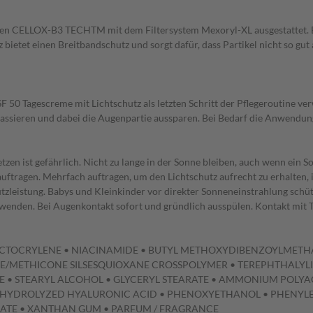
ven CELLOX-B3 TECHTM mit dem Filtersystem Mexoryl-XL ausgestattet. 
ietet einen Breitbandschutz und sorgt dafür, dass Partikel nicht so gu
50 Tagescreme mit Lichtschutz als letzten Schritt der Pflegeroutine ver
assieren und dabei die Augenpartie aussparen. Bei Bedarf die Anwendun
zen ist gefährlich. Nicht zu lange in der Sonne bleiben, auch wenn ein
uftragen. Mehrfach auftragen, um den Lichtschutz aufrecht zu erhalten
tzleistung. Babys und Kleinkinder vor direkter Sonneneinstrahlung schü
wenden. Bei Augenkontakt sofort und gründlich ausspülen. Kontakt mit T
• OCTOCRYLENE • NIACINAMIDE • BUTYL METHOXYDIBENZOYLMETHA
/METHICONE SILSESQUIOXANE CROSSPOLYMER • TEREPHTHALYLI
TE • STEARYL ALCOHOL • GLYCERYL STEARATE • AMMONIUM POLY
 • HYDROLYZED HYALURONIC ACID • PHENOXYETHANOL • PHENYL
NATE • XANTHAN GUM • PARFUM / FRAGRANCE