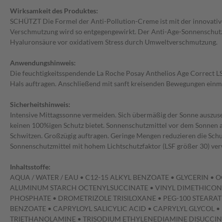
Wirksamkeit des Produktes:
SCHÜTZT Die Formel der Anti-Pollution-Creme ist mit der innovati
Verschmutzung wird so entgegengewirkt. Der Anti-Age-Sonnenschutz b
Hyaluronsäure vor oxidativem Stress durch Umweltverschmutzung.
Anwendungshinweis:
Die feuchtigkeitsspendende La Roche Posay Anthelios Age Correct LSF 
Hals auftragen. Anschließend mit sanft kreisenden Bewegungen einm
Sicherheitshinweis:
Intensive Mittagssonne vermeiden. Sich übermäßig der Sonne auszuset
keinen 100%igen Schutz bietet. Sonnenschutzmittel vor dem Sonnen a
Schwitzen. Großzügig auftragen. Geringe Mengen reduzieren die Schu
Sonnenschutzmittel mit hohem Lichtschutzfaktor (LSF größer 30) ver
Inhaltsstoffe:
AQUA / WATER / EAU • C12-15 ALKYL BENZOATE • GLYCERIN 
ALUMINUM STARCH OCTENYLSUCCINATE • VINYL DIMETHICONE
PHOSPHATE • DROMETRIZOLE TRISILOXANE • PEG-100 STEARA
BENZOATE • CAPRYLOYL SALICYLIC ACID • CAPRYLYL GLYCOL
TRIETHANOLAMINE • TRISODIUM ETHYLENEDIAMINE DISUCCI