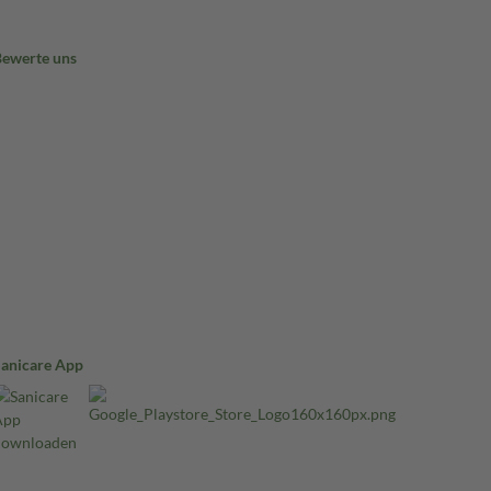
Bewerte uns
Sanicare App