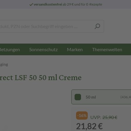
versandkostenfrei
ab 29 € und für E-Rezepte
letzungen
Sonnenschutz
Marken
Themenwelten
Aging
ect LSF 50 50 ml Creme
50 ml
(436,40
-16%
UVP:
25,90 €
21,82 €