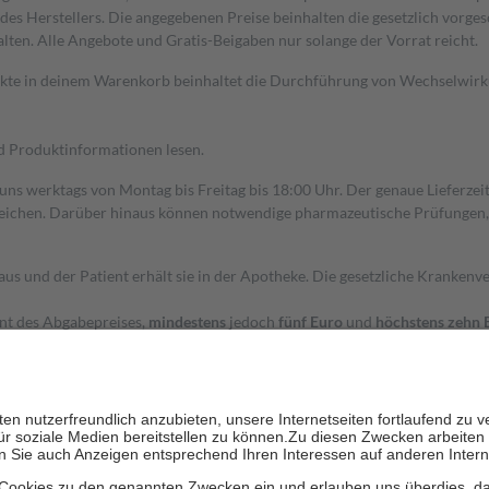
s Herstellers. Die angegebenen Preise beinhalten die gesetzlich vorgesc
alten. Alle Angebote und Gratis-Beigaben nur solange der Vorrat reicht.
dukte in deinem Warenkorb beinhaltet die Durchführung von Wechselwir
nd Produktinformationen lesen.
 uns werktags von Montag bis Freitag bis 18:00 Uhr. Der genaue Lieferze
ichen. Darüber hinaus können notwendige pharmazeutische Prüfungen, die
aus und der Patient erhält sie in der Apotheke. Die gesetzliche Krankenv
ent des Abgabepreises,
mindestens
jedoch
fünf Euro
und
höchstens zehn 
zehn Prozent der Kosten sowie zehn Euro je Verordnung.
rken und die besondere Stellung der Familie zu unterstützen, fallen
kein
 Ausnahme der Fahrkosten
 getragen werden