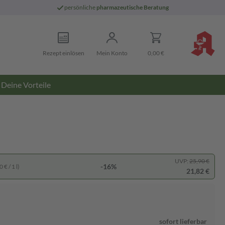
persönliche
pharmazeutische Beratung
Rezept einlösen
Mein Konto
0,00 €
Deine Vorteile
UVP:
25,90 €
-16%
 € / 1 l)
21,82 €
sofort lieferbar