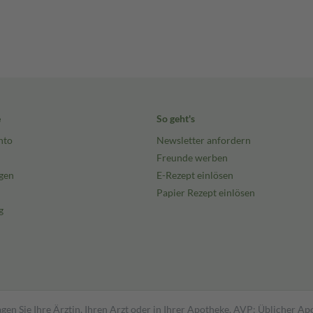
e
So geht's
nto
Newsletter anfordern
Freunde werben
gen
E-Rezept einlösen
Papier Rezept einlösen
g
gen Sie Ihre Ärztin, Ihren Arzt oder in Ihrer Apotheke. AVP: Üblicher A