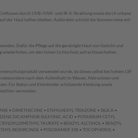
Einflüssen durch UVB-/UVA- und IR-A-Strahlung sowie durch urbane
t auf der Haut haften bleiben. Außerdem schützt die Sonnencreme mit
wenden. Dafür die Pflege auf die gereinigte Haut von Gesicht und
g wiederholen, um den hohen Lichtschutz aufrechtzuerhalten.
 Sonnenschutzprodukt verwendet wurde, da dieses selbst bei hohem LSF
, insbesondere nach dem Aufenthalt im Wasser, Abtrocknen und
tzen. Für Babys und Kleinkinder schützende Kleidung sowie
extilien vermeiden.
NE • DIMETHICONE • ETHYLHEXYL TRIAZONE • SILICA •
DENE DICAMPHOR SULFONIC ACID • POTASSIUM CETYL
ACRYLOYLDIMETHYL TAURATE • BENZYL ALCOHOL • BENZYL
ETHYL RESORCINOL • POLOXAMER 338 • TOCOPHEROL •