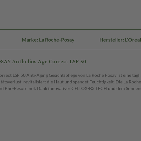
Marke: La Roche-Posay
Hersteller: L'Ore
AY Anthelios Age Correct LSF 50
rrect LSF 50 Anti-Aging Gesichtspflege von La Roche Posay ist eine tä
zitätsverlust, revitalisiert die Haut und spendet Feuchtigkeit. Die La Ro
und Phe-Resorcinol. Dank innovativer CELLOX-B3 TECH und dem Sonnens