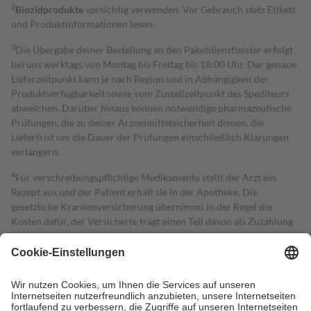
2
Biozidprodukte
vorsichtig verwenden. Vor Gebrauch stets Etikett
und Produktinformationen lesen.
3
Die Übergabe deiner Bestellung an den Paketdienstleister erfolgt
bei uns werktags von Montag bis Freitag bis 18:00 Uhr. Der genaue
Lieferzeitpunkt kann je nach Region und in Abhängigkeit der
Produktverfügbarkeit sowie vom Zustellzeitpunkt des Spediteurs
abweichen. Darüber hinaus können notwendige pharmazeutische
Prüfungen, die zu deiner Arzneimittelsicherheit dienen, die
Lieferfrist um die Dauer der Prüfungen einschließlich Klärungen
verlängern.
4
Für verschreibungspflichtige Medikamente stellt der Arzt ein
Rezept aus und der Patient erhält sie in der Apotheke. Die
gesetzliche Krankenversicherung übernimmt in der Regel die
Kosten dafür, der Versicherte trägt einen Teil davon als Zuzahlung
mit.
Grundsätzlich leisten Mitglieder Zuzahlungen in Höhe von zehn
Prozent des Abgabepreises,
mindestens
jedoch
fünf Euro
und
höchstens zehn Euro.
Es sind jedoch nie mehr als die tatsächlichen
Kosten der Leistung zu entrichten.
Diese Regeln gelten grundsätzlich auch für Online-Apotheken.