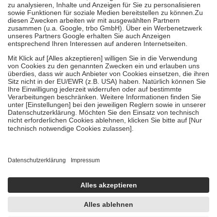
Bei Heilmitteln und häuslicher Krankenpflege beträgt die
Zuzahlung zehn Prozent der Kosten sowie zehn Euro je
Verordnung.
Um das Engagement der Versicherten für ihre eigene Gesundheit zu
stärken und die besondere Stellung der Familie zu unterstützen,
fallen
keine Zuzahlungen
an bei:
• Kindern und Jugendlichen bis zum vollendeten 18. Lebensjahr
mit Ausnahme der Fahrkosten
• Untersuchungen zur Vorsorge und Früherkennung, die von der
GKV getragen werden
• empfohlenen Schutzimpfungen
• Harn- und Blutteststreifen
Wir nutzen Trusted Shops als unabhängigen Dienstleister für die
Einholung von Bewertungen. Trusted Shops hat Maßnahmen
getroffen, um sicherzustellen, dass es sich um echte Bewertungen
handelt. Mehr Informationen findest du hier:
https://help.etrusted.com/hc/de/articles/4419944605341
Einige Bilder und Inhalte wurden unter Zuhilfenahme künstlicher
Intelligenz erstellt.