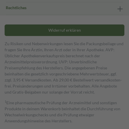
Rechtliches
Widerruf erklären
Zu Risiken und Nebenwirkungen lesen Sie die Packungsbeilage und
fragen Sie Ihre Ärztin, Ihren Arzt oder in Ihrer Apotheke. AVP:
Üblicher Apothekenverkaufspreis berechnet nach der
Arzneimittelpreisverordnung. UVP: Unverbindliche
Preisempfehlung des Herstellers. Die angegebenen Preise
beinhalten die gesetzlich vorgeschriebene Mehrwertsteuer, ggf.
zzgl. 3,95 € Versandkosten. Ab 29,00 € Bestell­wert versand­kosten­
frei. Preisänderungen und Irrtümer vorbehalten. Alle Angebote
und Gratis-Beigaben nur solange der Vorrat reicht.
1
Eine pharmazeutische Prüfung der Arzneimittel und sonstigen
Produkte in deinem Warenkorb beinhaltet die Durchführung von
Wechselwirkungschecks und die Prüfung etwaiger
Anwendungshinweise des Herstellers.